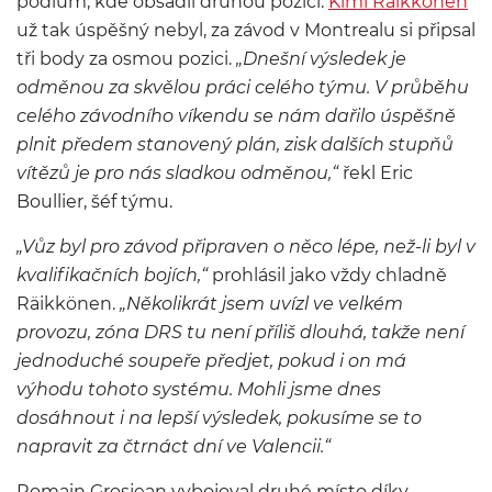
pódium, kde obsadil druhou pozici.
Kimi Räikkönen
už tak úspěšný nebyl, za závod v Montrealu si připsal
tři body za osmou pozici.
„Dnešní výsledek je
odměnou za skvělou práci celého týmu. V průběhu
celého závodního víkendu se nám dařilo úspěšně
plnit předem stanovený plán, zisk dalších stupňů
vítězů je pro nás sladkou odměnou,“
řekl Eric
Boullier, šéf týmu.
„Vůz byl pro závod připraven o něco lépe, než-li byl v
kvalifikačních bojích,“
prohlásil jako vždy chladně
Räikkönen.
„Několikrát jsem uvízl ve velkém
provozu, zóna DRS tu není příliš dlouhá, takže není
jednoduché soupeře předjet, pokud i on má
výhodu tohoto systému. Mohli jsme dnes
dosáhnout i na lepší výsledek, pokusíme se to
napravit za čtrnáct dní ve Valencii.“
Romain Grosjean vybojoval druhé místo díky