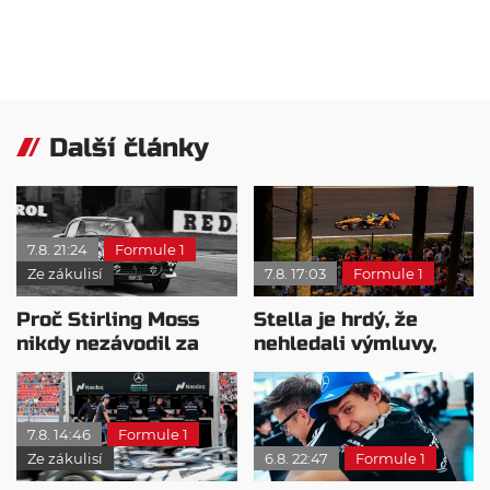
Další články
7.8. 21:24
Formule 1
Ze zákulisí
7.8. 17:03
Formule 1
Proč Stirling Moss
Stella je hrdý, že
nikdy nezávodil za
nehledali výmluvy,
Ferrariho
proč nedokážou
bojovat o titul
7.8. 14:46
Formule 1
Ze zákulisí
6.8. 22:47
Formule 1