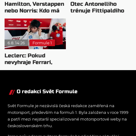
Hamilton, Verstappen
Otec Antonelliho
nebo Norris: Kdo má
trénuje Fittipaldiho
nejvyšší plat?
syna: Brazilec
vychvaluje lídra
6.8. 14:26
Formule 1
Leclerc: Pokud
nevyhraje Ferrari,
přeji titul
Antonellimu
O redakci Svět Formule
Svět Formule je nezávislá česká redakce zaměřená na
motorsport, především na formuli 1. Byla založena v roce 1999
a patří mezi nejstarší specializované motorsportové weby na
československém trhu.