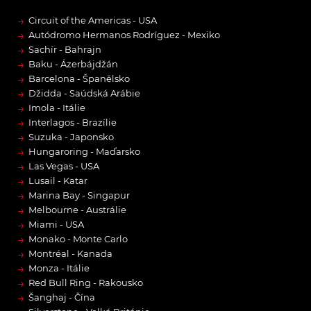
→
Circuit of the Americas - USA
→
Autódromo Hermanos Rodríguez - Mexiko
→
Sachír - Bahrajn
→
Baku - Ázerbájdžán
→
Barcelona - Španělsko
→
Džidda - Saúdská Arábie
→
Imola - Itálie
→
Interlagos - Brazílie
→
Suzuka - Japonsko
→
Hungaroring - Maďarsko
→
Las Vegas - USA
→
Lusail - Katar
→
Marina Bay - Singapur
→
Melbourne - Austrálie
→
Miami - USA
→
Monako - Monte Carlo
→
Montréal - Kanada
→
Monza - Itálie
→
Red Bull Ring - Rakousko
→
Šanghaj - Čína