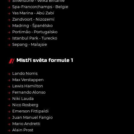
→
Silverstone - Velká Británie
→
Spa-Francorchamps - Belgie
→
Yas Marina - Abú Zabí
→
Zandvoort - Nizozemí
→
Madring - Španělsko
→
Portimão - Portugalsko
→
Istanbul Park - Turecko
→
Sepang - Malajsie
Mistři světa formule 1
→
Lando Norris
→
Max Verstappen
→
Lewis Hamilton
→
Fernando Alonso
→
Niki Lauda
→
Nico Rosberg
→
Emerson Fittipaldi
→
Juan Manuel Fangio
→
Mario Andretti
→
Alain Prost