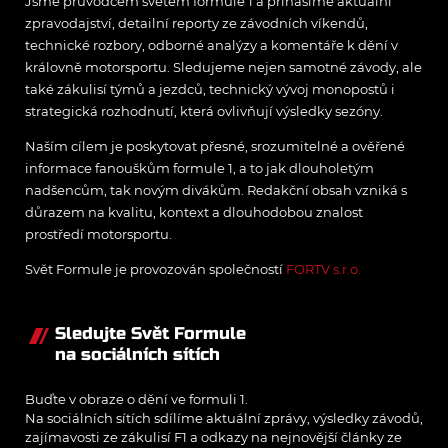
Jsme průvodcem světem formule 1 a přinášíme aktuální
zpravodajství, detailní reporty ze závodních víkendů,
technické rozbory, odborné analýzy a komentáře k dění v
královně motorsportu. Sledujeme nejen samotné závody, ale
také zákulisí týmů a jezdců, technický vývoj monopostů i
strategická rozhodnutí, která ovlivňují výsledky sezóny.
Naším cílem je poskytovat přesné, srozumitelné a ověřené
informace fanouškům formule 1, a to jak dlouholetým
nadšencům, tak novým divákům. Redakční obsah vzniká s
důrazem na kvalitu, kontext a dlouhodobou znalost
prostředí motorsportu.
Svět Formule je provozován společností
FORTV s.r.o.
Sledujte Svět Formule
na sociálních sítích
Buďte v obraze o dění ve formuli 1.
Na sociálních sítích sdílíme aktuální zprávy, výsledky závodů,
zajímavosti ze zákulisí F1 a odkazy na nejnovější články ze