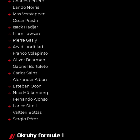
→
Charles Leclerc
→
Lando Norris
→
Max Verstappen
→
Oscar Piastri
→
Isack Hadjar
→
Liam Lawson
→
Pierre Gasly
→
Arvid Lindblad
→
Franco Colapinto
→
Oliver Bearman
→
Gabriel Bortoleto
→
Carlos Sainz
→
Alexander Albon
→
Esteban Ocon
→
Nico Hülkenberg
→
Fernando Alonso
→
Lance Stroll
→
Valtteri Bottas
→
Sergio Pérez
Okruhy formule 1