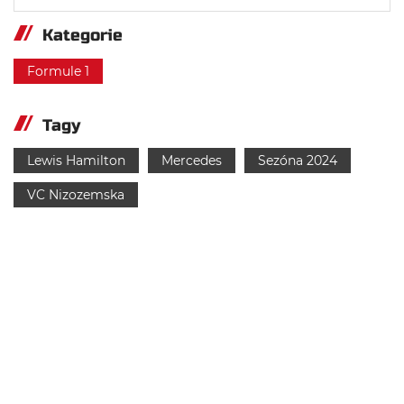
Kategorie
Formule 1
Tagy
Lewis Hamilton
Mercedes
Sezóna 2024
VC Nizozemska