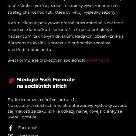
také zákulisí týmů a jezdců, technický vývoj monopostů i
strategická rozhodnutí, která ovlivňují výsledky sezóny.
Naším cílem je poskytovat přesné, srozumitelné a ověřené
informace fanouškům formule 1, a to jak dlouholetým
nadšencům, tak novým divákům. Redakční obsah vzniká s
důrazem na kvalitu, kontext a dlouhodobou znalost
prostředí motorsportu.
Svět Formule je provozován společností
FORTV s.r.o.
Sledujte Svět Formule
na sociálních sítích
Buďte v obraze o dění ve formuli 1.
Na sociálních sítích sdílíme aktuální zprávy, výsledky závodů,
zajímavosti ze zákulisí F1 a odkazy na nejnovější články ze
Světa Formule.
Facebook