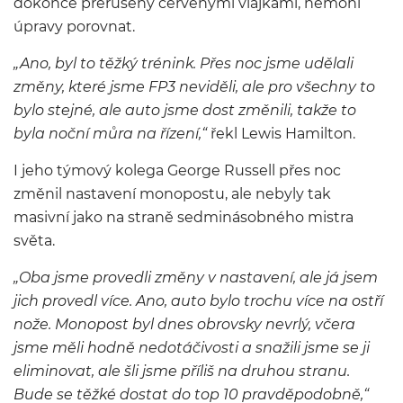
dokonce přerušený červenými vlajkami, nemohl
úpravy porovnat.
„Ano, byl to těžký trénink. Přes noc jsme udělali
změny, které jsme FP3 neviděli, ale pro všechny to
bylo stejné, ale auto jsme dost změnili, takže to
byla noční můra na řízení,“
řekl Lewis Hamilton.
I jeho týmový kolega George Russell přes noc
změnil nastavení monopostu, ale nebyly tak
masivní jako na straně sedminásobného mistra
světa.
„Oba jsme provedli změny v nastavení, ale já jsem
jich provedl více. Ano, auto bylo trochu více na ostří
nože. Monopost byl dnes obrovsky nevrlý, včera
jsme měli hodně nedotáčivosti a snažili jsme se ji
eliminovat, ale šli jsme příliš na druhou stranu.
Bude se těžké dostat do top 10 pravděpodobně,“