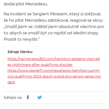
dodal pilot Mercedesu.
Na incident se Sergiem Pérezem, který si stěžoval,
že ho pilot Mercedesu zablokoval, reagoval se slovy:
„Snažil jsem se. Udělal jsem absolutně všechno pro
to, abych se snažil být co nejdál od ideální stopy.
Prostě to nevyšlo.“
Zdroje článku:
https://racingnews365.com/hamilton-explains-merced
es-nightmare-after-qualifying-shocker
https://www.planetf1.com/news/lewis-hamilton-summ
ons-qualifying-2024-dutch-grand-prix-sergio-perez-inci
dent
Sdílejte na: