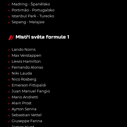
→
Madring - Španělsko
→
Portimão - Portugalsko
→
Istanbul Park - Turecko
→
Sepang - Malajsie
Mistři světa formule 1
→
Lando Norris
→
Max Verstappen
→
Lewis Hamilton
→
Fernando Alonso
→
Niki Lauda
→
Nico Rosberg
→
Emerson Fittipaldi
→
Juan Manuel Fangio
→
Mario Andretti
→
Alain Prost
→
Ayrton Senna
→
Sebastian Vettel
→
Giuseppe Farina
→
James Hunt