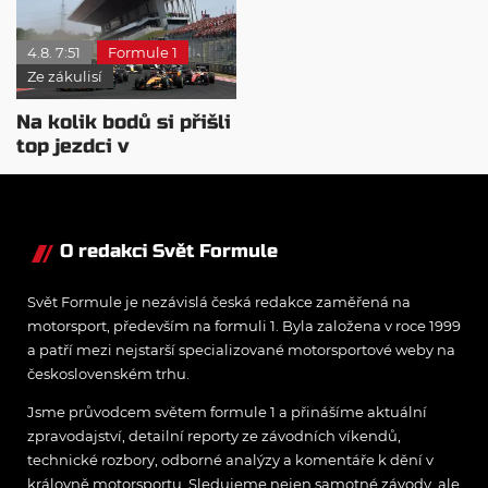
Mercedes
4.8. 7:51
Formule 1
Ze zákulisí
Na kolik bodů si přišli
top jezdci v
posledních 4
závodech?
O redakci Svět Formule
Svět Formule je nezávislá česká redakce zaměřená na
motorsport, především na formuli 1. Byla založena v roce 1999
a patří mezi nejstarší specializované motorsportové weby na
československém trhu.
Jsme průvodcem světem formule 1 a přinášíme aktuální
zpravodajství, detailní reporty ze závodních víkendů,
technické rozbory, odborné analýzy a komentáře k dění v
královně motorsportu. Sledujeme nejen samotné závody, ale