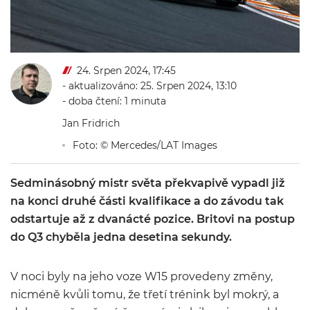
24. Srpen 2024, 17:45
- aktualizováno: 25. Srpen 2024, 13:10
- doba čtení: 1 minuta
Jan Fridrich
Foto: © Mercedes/LAT Images
Sedminásobný mistr světa překvapivě vypadl již
na konci druhé části kvalifikace a do závodu tak
odstartuje až z dvanácté pozice. Britovi na postup
do Q3 chyběla jedna desetina sekundy.
V noci byly na jeho voze W15 provedeny změny,
nicméně kvůli tomu, že třetí trénink byl mokrý, a