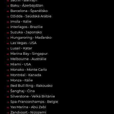
→
→
Baku - Ázerbájdžán
→
Barcelona - Španělsko
→
Džidda - Saúdská Arábie
→
Imola - Itálie
→
Interlagos - Brazílie
→
Suzuka - Japonsko
→
Hungaroring - Maďarsko
→
Las Vegas - USA
→
Lusail - Katar
→
Marina Bay - Singapur
→
Melbourne - Austrálie
→
Miami - USA
→
Monako - Monte Carlo
→
Montréal - Kanada
→
Monza - Itálie
→
Red Bull Ring - Rakousko
→
Šanghaj - Čína
→
Silverstone - Velká Británie
→
Spa-Francorchamps - Belgie
→
Yas Marina - Abú Zabí
→
Zandvoort - Nizozemí