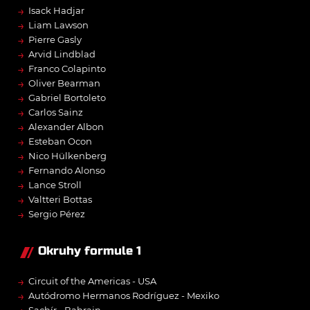
→
Isack Hadjar
→
Liam Lawson
→
Pierre Gasly
→
Arvid Lindblad
→
Franco Colapinto
→
Oliver Bearman
→
Gabriel Bortoleto
→
Carlos Sainz
→
Alexander Albon
→
Esteban Ocon
→
Nico Hülkenberg
→
Fernando Alonso
→
Lance Stroll
→
Valtteri Bottas
→
Sergio Pérez
Okruhy formule 1
→
Circuit of the Americas - USA
→
Autódromo Hermanos Rodríguez - Mexiko
Sachír - Bahrajn