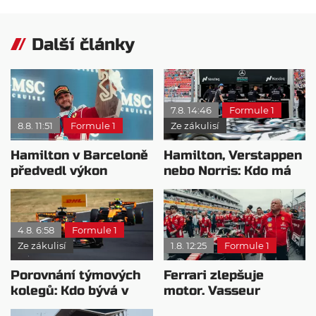
Další články
7.8. 14:46
Formule 1
8.8. 11:51
Formule 1
Ze zákulisí
Hamilton v Barceloně
Hamilton, Verstappen
předvedl výkon
nebo Norris: Kdo má
pravého šampiona
nejvyšší plat?
4.8. 6:58
Formule 1
Ze zákulisí
1.8. 12:25
Formule 1
Porovnání týmových
Ferrari zlepšuje
kolegů: Kdo bývá v
motor. Vasseur
sobotu nejrychlejší?
chystá útok na