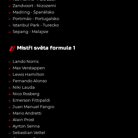
→
Zandvoort - Nizozemí
→
Madring - Španělsko
→
Portimão - Portugalsko
→
Istanbul Park - Turecko
→
Sepang - Malajsie
Mistři světa formule 1
→
Lando Norris
→
Max Verstappen
→
Lewis Hamilton
→
Fernando Alonso
→
Niki Lauda
→
Nico Rosberg
→
Emerson Fittipaldi
→
Juan Manuel Fangio
→
Mario Andretti
→
Alain Prost
→
Ayrton Senna
→
Sebastian Vettel