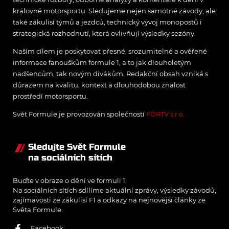
královně motorsportu. Sledujeme nejen samotné závody, ale
také zákulisí týmů a jezdců, technický vývoj monopostů i
strategická rozhodnutí, která ovlivňují výsledky sezóny.
Naším cílem je poskytovat přesné, srozumitelné a ověřené
informace fanouškům formule 1, a to jak dlouholetým
nadšencům, tak novým divákům. Redakční obsah vzniká s
důrazem na kvalitu, kontext a dlouhodobou znalost
prostředí motorsportu.
Svět Formule je provozován společností
FORTV s.r.o.
Sledujte Svět Formule
na sociálních sítích
Buďte v obraze o dění ve formuli 1.
Na sociálních sítích sdílíme aktuální zprávy, výsledky závodů,
zajímavosti ze zákulisí F1 a odkazy na nejnovější články ze
Světa Formule.
Facebook