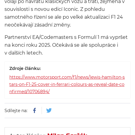
volají po návratu klasických vozů a tratí, zejména v
souvislosti s novou edicí Iconic. Z pohledu
samotného řízení se ale po velké aktualizaci F1 24
neočekávají zásadní změny.
Partnerství EA/Codemasters s Formulí 1 má vypršet
na konci roku 2025. Očekává se ale spolupráce i
v dalších letech.
Zdroje článku:
https://www.motorsport.com/f1/news/lewis-hamilton-s
tars-on-F1-25-cover-in-ferrari-colours-as-reveal-date-co
nfirmed/10706894/
Sdílejte na: