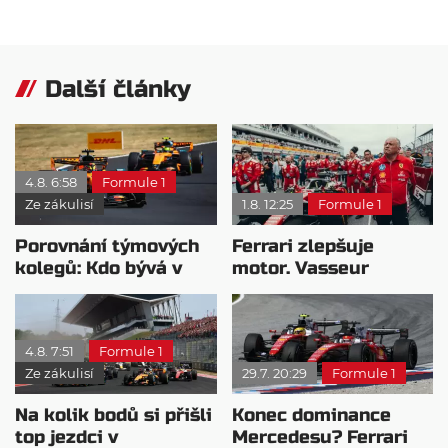
Další články
4.8. 6:58
Formule 1
Ze zákulisí
1.8. 12:25
Formule 1
Porovnání týmových
Ferrari zlepšuje
kolegů: Kdo bývá v
motor. Vasseur
sobotu nejrychlejší?
chystá útok na
Mercedes
4.8. 7:51
Formule 1
Ze zákulisí
29.7. 20:29
Formule 1
Na kolik bodů si přišli
Konec dominance
top jezdci v
Mercedesu? Ferrari