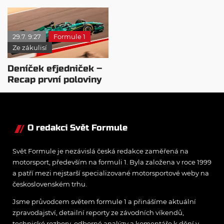
posledních 4
se chystá vycenit
závodech?
zuby
29.7. 9:27
Formule 1
Ze zákulisí
Deníček efjedniček –
Recap první poloviny
sezóny 2026
O redakci Svět Formule
Svět Formule je nezávislá česká redakce zaměřená na
motorsport, především na formuli 1. Byla založena v roce 1999
a patří mezi nejstarší specializované motorsportové weby na
československém trhu.
Jsme průvodcem světem formule 1 a přinášíme aktuální
zpravodajství, detailní reporty ze závodních víkendů,
technické rozbory, odborné analýzy a komentáře k dění v