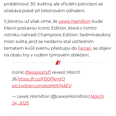
proběhnout 30. května, ale oficiální potvrzení se
očekává právě při březnovém odhalení.
S jistotou už však víme, že
Lewis Hamilton
bude
hlavní postavou Iconic Edition, která v tomto
ročníku nahradí Champions Edition. Sedminásobný
mistr světa, jenž se nedávno stal ústředním
tématem kvůli svému přestupu do
Ferrari
, se objeví
na obalu hry v rudém týmovém oblečení.
Iconic.
@easportsf1
reveal: March
26.
https://t.co/FfJ0f1kmtQ
pic.twitter.com/qqMINT4kEV
— Lewis Hamilton (@LewisHamilton)
March
24, 2025