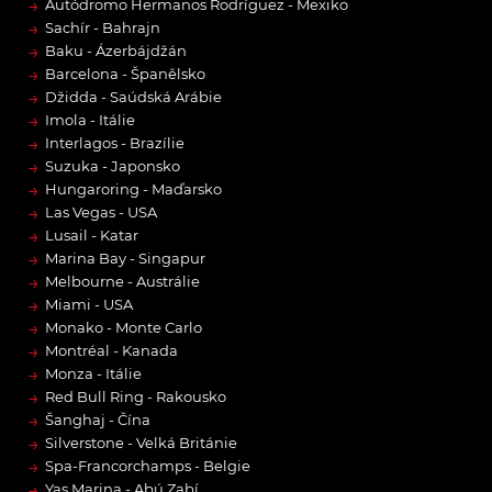
→
Autódromo Hermanos Rodríguez - Mexiko
→
Sachír - Bahrajn
→
Baku - Ázerbájdžán
→
Barcelona - Španělsko
→
Džidda - Saúdská Arábie
→
Imola - Itálie
→
Interlagos - Brazílie
→
Suzuka - Japonsko
→
Hungaroring - Maďarsko
→
Las Vegas - USA
→
Lusail - Katar
→
Marina Bay - Singapur
→
Melbourne - Austrálie
→
Miami - USA
→
Monako - Monte Carlo
→
Montréal - Kanada
→
Monza - Itálie
→
Red Bull Ring - Rakousko
→
Šanghaj - Čína
→
Silverstone - Velká Británie
→
Spa-Francorchamps - Belgie
→
Yas Marina - Abú Zabí