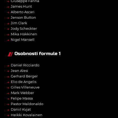
→
Giuseppe Farina
→
James Hunt
→
Alberto Ascari
→
Jenson Button
→
Jim Clark
→
Jody Scheckter
→
Mika Häkkinen
→
Nigel Mansell
Osobnosti formule 1
→
Daniel Ricciardo
→
Jean Alesi
→
Gerhard Berger
→
Elio de Angelis
→
Gilles Villeneuve
→
Mark Webber
→
Felipe Massa
→
Pastor Maldonaldo
→
Daniil Kvjat
→
Heikki Kovalainen