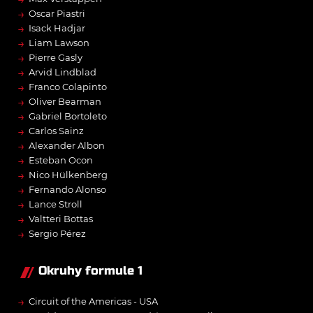
→
Oscar Piastri
→
Isack Hadjar
→
Liam Lawson
→
Pierre Gasly
→
Arvid Lindblad
→
Franco Colapinto
→
Oliver Bearman
→
Gabriel Bortoleto
→
Carlos Sainz
→
Alexander Albon
→
Esteban Ocon
→
Nico Hülkenberg
→
Fernando Alonso
→
Lance Stroll
→
Valtteri Bottas
→
Sergio Pérez
Okruhy formule 1
→
Circuit of the Americas - USA