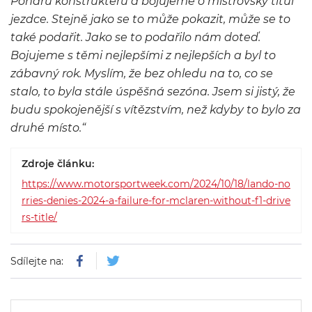
Poháru konstruktérů a bojujeme o mistrovský titul
jezdce. Stejně jako se to může pokazit, může se to
také podařit. Jako se to podařilo nám doteď.
Bojujeme s těmi nejlepšími z nejlepších a byl to
zábavný rok. Myslím, že bez ohledu na to, co se
stalo, to byla stále úspěšná sezóna. Jsem si jistý, že
budu spokojenější s vítězstvím, než kdyby to bylo za
druhé místo.“
Zdroje článku:
https://www.motorsportweek.com/2024/10/18/lando-no
rries-denies-2024-a-failure-for-mclaren-without-f1-drive
rs-title/
Sdílejte na: