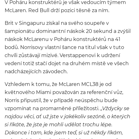
V Poháru konstruktérů je však vedoucím týmem
McLaren. Red Bull drží pozici těsně za ním.
Brit v Singapuru získal na svého soupeře v
šampionátu dominantní náskok 20 sekund a zvýšil
náskok McLarenu v Poháru konstruktérů na 41
bodů. Norrisovy vlastní šance na titul však v tuto
chvíli zůstávají mizivé. Verstappenovi k udržení
vedení totiž stačí dojet na druhém místě ve všech
nadcházejících závodech.
Vzhledem k tomu, že McLaren MCL38 je od
květnového Miami považován za referenční vůz,
Norris připustil, že v případě neúspěchu bude
vzpomínat na promarněné příležitosti.
„Vždycky se
najdou věci, ať už jste v jakékoliv sezóně, o kterých
si říkáte, že jste je mohli udělat trochu lépe.
Dokonce i tam, kde jsem teď, si už někdy říkám,