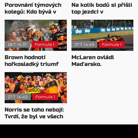
Porovnání týmových
Na kolik bodů si přišli
kolegů: Kdo bývá v
top jezdci v
sobotu nejrychlejší?
posledních 4
závodech?
28.7. 14:37
Formule 1
27.7. 14:49
Formule 1
Brown hodnotí
McLaren ovládl
hořkosladký triumf
Maďarsko.
McLarenu v
Verstappen v šoku a
Maďarsku
Teletubbies na scéně
27.7. 14:40
Formule 1
Norris se toho nebojí:
Tvrdí, že byl ve všech
směrech lepší