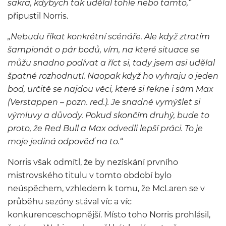
sakra, kdybych tak udělal tohle nebo tamto,“
připustil Norris.
„Nebudu říkat konkrétní scénáře. Ale když ztratím
šampionát o pár bodů, vím, na které situace se
můžu snadno podívat a říct si, tady jsem asi udělal
špatné rozhodnutí. Naopak když ho vyhraju o jeden
bod, určitě se najdou věci, které si řekne i sám Max
(Verstappen – pozn. red.). Je snadné vymýšlet si
výmluvy a důvody. Pokud skončím druhý, bude to
proto, že Red Bull a Max odvedli lepší práci. To je
moje jediná odpověď na to.“
Norris však odmítl, že by nezískání prvního
mistrovského titulu v tomto období bylo
neúspěchem, vzhledem k tomu, že McLaren se v
průběhu sezóny stával víc a víc
konkurenceschopnější. Místo toho Norris prohlásil,