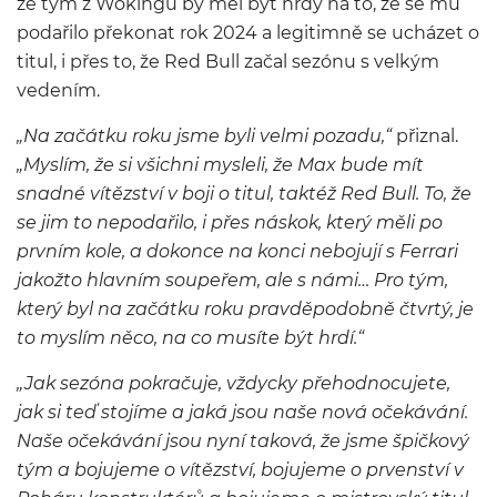
že tým z Wokingu by měl být hrdý na to, že se mu
podařilo překonat rok 2024 a legitimně se ucházet o
titul, i přes to, že Red Bull začal sezónu s velkým
vedením.
„Na začátku roku jsme byli velmi pozadu,“
přiznal.
„Myslím, že si všichni mysleli, že Max bude mít
snadné vítězství v boji o titul, taktéž Red Bull. To, že
se jim to nepodařilo, i přes náskok, který měli po
prvním kole, a dokonce na konci nebojují s Ferrari
jakožto hlavním soupeřem, ale s námi… Pro tým,
který byl na začátku roku pravděpodobně čtvrtý, je
to myslím něco, na co musíte být hrdí.“
„Jak sezóna pokračuje, vždycky přehodnocujete,
jak si teď stojíme a jaká jsou naše nová očekávání.
Naše očekávání jsou nyní taková, že jsme špičkový
tým a bojujeme o vítězství, bojujeme o prvenství v