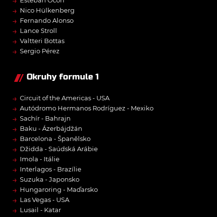
→
→
Nico Hülkenberg
→
Fernando Alonso
→
Lance Stroll
→
Valtteri Bottas
→
Sergio Pérez
Okruhy formule 1
→
Circuit of the Americas - USA
→
Autódromo Hermanos Rodríguez - Mexiko
→
Sachír - Bahrajn
→
Baku - Ázerbájdžán
→
Barcelona - Španělsko
→
Džidda - Saúdská Arábie
→
Imola - Itálie
→
Interlagos - Brazílie
→
Suzuka - Japonsko
→
Hungaroring - Maďarsko
→
Las Vegas - USA
→
Lusail - Katar