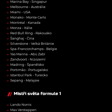
→
Marina Bay - Singapur
→
Melbourne - Austrálie
→
Miami - USA
→
Monako - Monte Carlo
→
Montréal - Kanada
→
Monza - Itálie
→
Red Bull Ring - Rakousko
→
Šanghaj - Čína
→
Silverstone - Velká Británie
→
Spa-Francorchamps - Belgie
→
Yas Marina - Abú Zabí
→
Zandvoort - Nizozemí
→
Madring - Španělsko
→
Portimão - Portugalsko
→
Istanbul Park - Turecko
→
Sepang - Malajsie
Mistři světa formule 1
→
Lando Norris
→
Max Verstappen