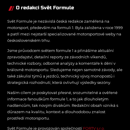
O redakci Svět Formule
Svět Formule je nezávislá česká redakce zaměřená na
motorsport, především na formuli 1. Byla založena v roce 1999
a patří mezi nejstarší specializované motorsportové weby na
československém trhu.
Jsme průvodcem světem formule 1 a přinášíme aktuální
zpravodajství, detailní reporty ze závodních víkendů,
technické rozbory, odborné analýzy a komentáře k dění v
královně motorsportu. Sledujeme nejen samotné závody, ale
také zákulisí týmů a jezdců, technický vývoj monopostů i
strategická rozhodnutí, která ovlivňují výsledky sezóny.
Naším cílem je poskytovat přesné, srozumitelné a ověřené
informace fanouškům formule 1, a to jak dlouholetým
nadšencům, tak novým divákům. Redakční obsah vzniká s
důrazem na kvalitu, kontext a dlouhodobou znalost
prostředí motorsportu.
Svět Formule je provozován společností
FORTV s.r.o.