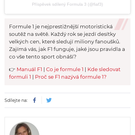
Příspěvek sdílený Formula 3 (@fiaf3)
Formule 1 je nejprestižnější motoristická
soutěž na světě. Každý rok se jezdí desítky
velkých cen, které sledují miliony fanoušků.
Zajímá vás, jak F1 funguje, jaké jsou pravidla a
co vše tento sport obnáší?
👉
Manuál F1
|
Co je formule 1
|
Kde sledovat
formuli 1
|
Proč se F1 nazývá formule 1?
Sdílejte na: