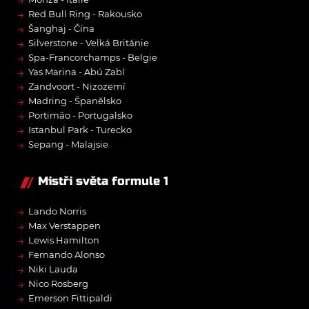
→
Red Bull Ring - Rakousko
→
Šanghaj - Čína
→
Silverstone - Velká Británie
→
Spa-Francorchamps - Belgie
→
Yas Marina - Abú Zabí
→
Zandvoort - Nizozemí
→
Madring - Španělsko
→
Portimão - Portugalsko
→
Istanbul Park - Turecko
→
Sepang - Malajsie
Mistři světa formule 1
→
Lando Norris
→
Max Verstappen
→
Lewis Hamilton
→
Fernando Alonso
→
Niki Lauda
→
Nico Rosberg
→
Emerson Fittipaldi