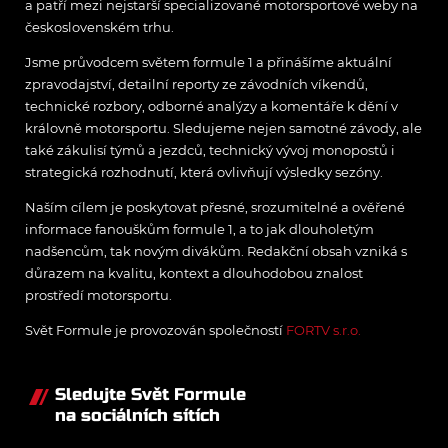
a patří mezi nejstarší specializované motorsportové weby na
československém trhu.
Jsme průvodcem světem formule 1 a přinášíme aktuální
zpravodajství, detailní reporty ze závodních víkendů,
technické rozbory, odborné analýzy a komentáře k dění v
královně motorsportu. Sledujeme nejen samotné závody, ale
také zákulisí týmů a jezdců, technický vývoj monopostů i
strategická rozhodnutí, která ovlivňují výsledky sezóny.
Naším cílem je poskytovat přesné, srozumitelné a ověřené
informace fanouškům formule 1, a to jak dlouholetým
nadšencům, tak novým divákům. Redakční obsah vzniká s
důrazem na kvalitu, kontext a dlouhodobou znalost
prostředí motorsportu.
Svět Formule je provozován společností
FORTV s.r.o.
Sledujte Svět Formule
na sociálních sítích