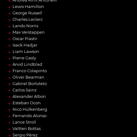
→
→
Lewis Hamilton
→
George Russell
→
Charles Leclerc
→
Lando Norris
→
Max Verstappen
→
Oscar Piastri
→
Isack Hadjar
→
Liam Lawson
→
Pierre Gasly
→
Arvid Lindblad
→
Franco Colapinto
→
Oliver Bearman
→
Gabriel Bortoleto
→
Carlos Sainz
→
Alexander Albon
→
Esteban Ocon
→
Nico Hülkenberg
→
Fernando Alonso
→
Lance Stroll
→
Valtteri Bottas
→
Sergio Pérez