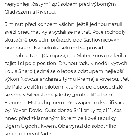
nejrychleji „čistým“ způsobem před výborným
Gladyszem a Riverou.
5 minut před koncem všichni ještě jednou nazuli
svěží pneumatiky a vydali se na trať. Poté rozhodly
skutečně poslední průjezdy pod šachovnicovým
praporkem. Na několik sekund se prosadil
Theophile Nael (Campos), než Slater znovu udeřil a
zajistil si pole position. Druhou řadu v neděli vytvoří
Louis Sharp (jedná se o letos s odstupem nejlepší
výkon Novozélanďana z týmu Prema) s Riverou, třetí
de Palo s dalším pilotem, který se po doposud zlé
sezoně v Silverstone jakoby „probudil“ – Irem
Fionnem McLauhglinem. Překvapením kvalifikace
byl Yevan David. Outsider ze Srí Lanky zajel 11. čas
hned před zklamaným lídrem celkové tabulky
Ugem Ugochukwem. Oba vyrazí do sobotního
sprintu z první řady.