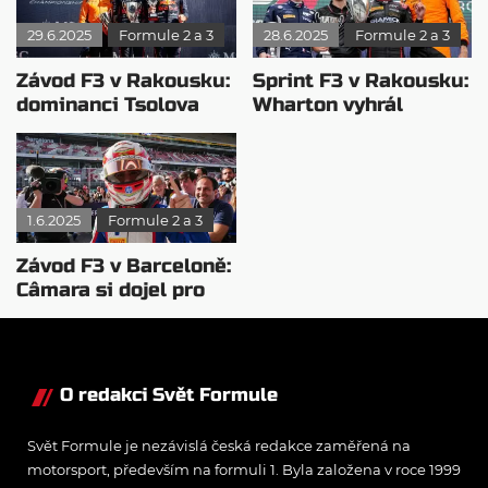
29.6.2025
Formule 2 a 3
28.6.2025
Formule 2 a 3
Závod F3 v Rakousku:
Sprint F3 v Rakousku:
dominanci Tsolova
Wharton vyhrál
zkazila diskvalifikace
stylem start-cíl
1.6.2025
Formule 2 a 3
Závod F3 v Barceloně:
Câmara si dojel pro
vítězství
O redakci Svět Formule
Svět Formule je nezávislá česká redakce zaměřená na
motorsport, především na formuli 1. Byla založena v roce 1999