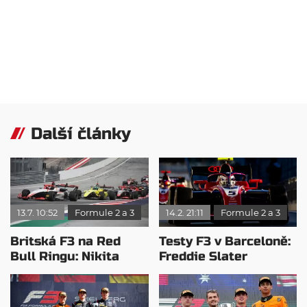
Další články
13.7. 10:52
Formule 2 a 3
14.2. 21:11
Formule 2 a 3
Britská F3 na Red
Testy F3 v Barceloně:
Bull Ringu: Nikita
Freddie Slater
Bedrin jezdil ve své
potvrdil roli favorita
vlastní lize