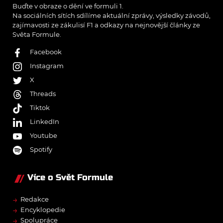
Buďte v obraze o dění ve formuli 1.
Na sociálních sítích sdílíme aktuální zprávy, výsledky závodů,
zajímavosti ze zákulisí F1 a odkazy na nejnovější články ze
Světa Formule.
Facebook
Instagram
X
Threads
Tiktok
LinkedIn
Youtube
Spotify
Více o Svět Formule
→
Redakce
→
Encyklopedie
→
Spolupráce