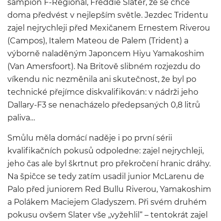
šampion F-Regional, Freddie Slater, že se chce
doma předvést v nejlepším světle. Jezdec Tridentu
zajel nejrychleji před Mexičanem Ernestem Riverou
(Campos), Italem Mateou de Palem (Trident) a
výborně naladěným Japoncem Hiyu Yamakoshim
(Van Amersfoort). Na Britově slibném rozjezdu do
víkendu nic nezměnila ani skutečnost, že byl po
technické přejímce diskvalifikován: v nádrži jeho
Dallary-F3 se nenacházelo předepsaných 0,8 litrů
paliva…
Smůlu měla domácí naděje i po první sérii
kvalifikačních pokusů odpoledne: zajel nejrychleji,
jeho čas ale byl škrtnut pro překročení hranic dráhy.
Na špičce se tedy zatím usadil junior McLarenu de
Palo před juniorem Red Bullu Riverou, Yamakoshim
a Polákem Maciejem Gladyszem. Při svém druhém
pokusu ovšem Slater vše „vyžehlil“ – tentokrát zajel