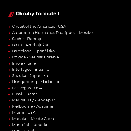
Okruhy formule 1
→
Circuit of the Americas - USA
→
Autódromo Hermanos Rodríguez - Mexiko
→
Sachír - Bahrajn
→
Baku - Ázerbájdžán
→
Barcelona - Španělsko
→
Džidda - Saúdská Arábie
→
Imola - Itálie
→
Interlagos - Brazílie
→
Suzuka - Japonsko
→
Hungaroring - Maďarsko
→
Las Vegas - USA
→
Lusail - Katar
→
Marina Bay - Singapur
→
Melbourne - Austrálie
→
Miami - USA
→
Monako - Monte Carlo
→
Montréal - Kanada
→
Monza - Itálie