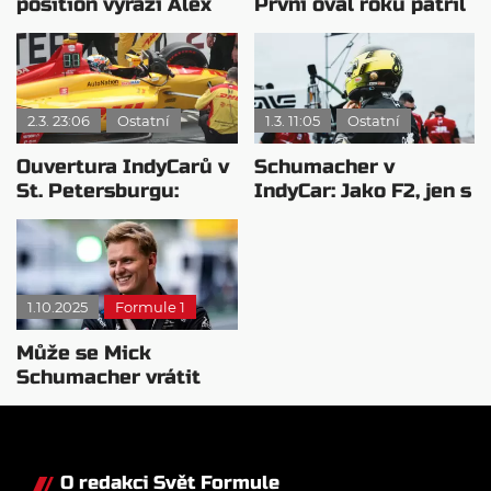
position vyrazí Alex
První ovál roku patřil
Palou
zkušenému
Newgardenovi
2.3. 23:06
Ostatní
1.3. 11:05
Ostatní
Ouvertura IndyCarů v
Schumacher v
St. Petersburgu:
IndyCar: Jako F2, jen s
Neporazitelný
lepším pneumatikami
šampion Palou
1.10.2025
Formule 1
Může se Mick
Schumacher vrátit
zpět do F1?
O redakci Svět Formule