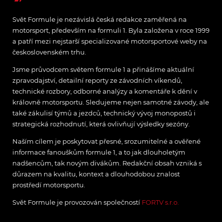
Svět Formule je nezávislá česká redakce zaměřená na
motorsport, především na formuli 1. Byla založena v roce 1999
a patří mezi nejstarší specializované motorsportové weby na
československém trhu.
Jsme průvodcem světem formule 1 a přinášíme aktuální
zpravodajství, detailní reporty ze závodních víkendů,
technické rozbory, odborné analýzy a komentáře k dění v
královně motorsportu. Sledujeme nejen samotné závody, ale
také zákulisí týmů a jezdců, technický vývoj monopostů i
strategická rozhodnutí, která ovlivňují výsledky sezóny.
Naším cílem je poskytovat přesné, srozumitelné a ověřené
informace fanouškům formule 1, a to jak dlouholetým
nadšencům, tak novým divákům. Redakční obsah vzniká s
důrazem na kvalitu, kontext a dlouhodobou znalost
prostředí motorsportu.
Svět Formule je provozován společností
FORTV s.r.o.