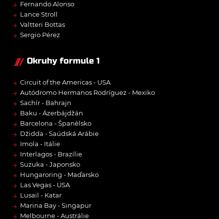
→
Fernando Alonso
→
Lance Stroll
→
Valtteri Bottas
→
Sergio Pérez
Okruhy formule 1
→
Circuit of the Americas - USA
→
Autódromo Hermanos Rodríguez - Mexiko
→
Sachír - Bahrajn
→
Baku - Ázerbájdžán
→
Barcelona - Španělsko
→
Džidda - Saúdská Arábie
→
Imola - Itálie
→
Interlagos - Brazílie
→
Suzuka - Japonsko
→
Hungaroring - Maďarsko
→
Las Vegas - USA
→
Lusail - Katar
→
Marina Bay - Singapur
→
Melbourne - Austrálie