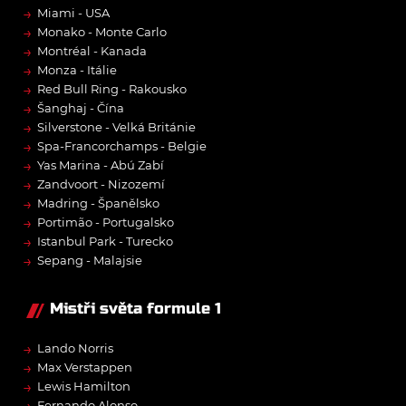
→
Miami - USA
→
Monako - Monte Carlo
→
Montréal - Kanada
→
Monza - Itálie
→
Red Bull Ring - Rakousko
→
Šanghaj - Čína
→
Silverstone - Velká Británie
→
Spa-Francorchamps - Belgie
→
Yas Marina - Abú Zabí
→
Zandvoort - Nizozemí
→
Madring - Španělsko
→
Portimão - Portugalsko
→
Istanbul Park - Turecko
→
Sepang - Malajsie
Mistři světa formule 1
→
Lando Norris
→
Max Verstappen
→
Lewis Hamilton
→
Fernando Alonso