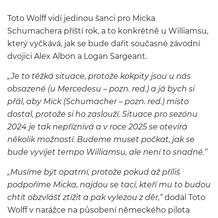
Toto Wolff vidí jedinou šanci pro Micka
Schumachera příští rok, a to konkrétně u Williamsu,
který vyčkává, jak se bude dařit současné závodní
dvojici Alex Albon a Logan Sargeant.
„Je to těžká situace, protože kokpity jsou u nás
obsazené (u Mercedesu – pozn. red.) a já bych si
přál, aby Mick (Schumacher – pozn. red.) místo
dostal, protože si ho zaslouží. Situace pro sezónu
2024 je tak nepříznivá a v roce 2025 se otevírá
několik možností. Budeme muset počkat, jak se
bude vyvíjet tempo Williamsu, ale není to snadné.“
„Musíme být opatrní, protože pokud až příliš
podpoříme Micka, najdou se tací, kteří mu to budou
chtít obzvlášť ztížit a pak vylezou z děr,“
dodal Toto
Wolff v narážce na působení německého pilota