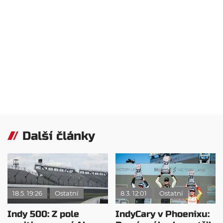
Další články
18.5. 19:26
Ostatní
8.3. 12:01
Ostatní
Indy 500: Z pole
IndyCary v Phoenixu: