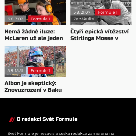
vychvaluje lídra
Antonellimu
5.8. 21:07
Formule 1
6.8. 3:02
Formule 1
Ze zákulisí
Nemá žádné iluze:
Čtyři epická vítězství
McLaren už ale jeden
Stirlinga Mosse v
návrat ze dna dokázal
motorsportu
5.8. 15:51
Formule 1
Albon je skeptický:
Znovuzrození v Baku
nepovažuje za reálne
O redakci Svět Formule
Svět Formule je nezávislá česká redakce zaměřená na