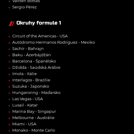
→
Valtteri Bottas
→
Sergio Pérez
Okruhy formule 1
→
Circuit of the Americas - USA
→
Autódromo Hermanos Rodríguez - Mexiko
→
Sachír - Bahrajn
→
Baku - Ázerbájdžán
→
Barcelona - Španělsko
→
Džidda - Saúdská Arábie
→
Imola - Itálie
→
Interlagos - Brazílie
→
Suzuka - Japonsko
→
Hungaroring - Maďarsko
→
Las Vegas - USA
→
Lusail - Katar
→
Marina Bay - Singapur
→
Melbourne - Austrálie
→
Miami - USA
→
Monako - Monte Carlo