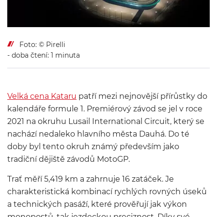
Foto: © Pirelli
- doba čtení: 1 minuta
Velká cena Kataru
patří mezi nejnovější přírůstky do
kalendáře formule 1. Premiérový závod se jel v roce
2021 na okruhu Lusail International Circuit, který se
nachází nedaleko hlavního města Dauhá. Do té
doby byl tento okruh známý především jako
tradiční dějiště závodů MotoGP.
Trať měří 5,419 km a zahrnuje 16 zatáček. Je
charakteristická kombinací rychlých rovných úseků
a technických pasáží, které prověřují jak výkon
monopostů, tak jezdeckou preciznost. Díky své