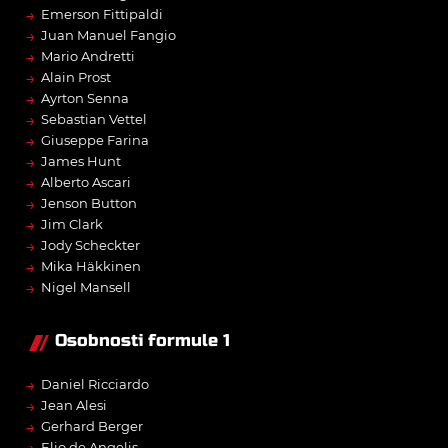
→
Emerson Fittipaldi
→
Juan Manuel Fangio
→
Mario Andretti
→
Alain Prost
→
Ayrton Senna
→
Sebastian Vettel
→
Giuseppe Farina
→
James Hunt
→
Alberto Ascari
→
Jenson Button
→
Jim Clark
→
Jody Scheckter
→
Mika Häkkinen
→
Nigel Mansell
Osobnosti formule 1
→
Daniel Ricciardo
→
Jean Alesi
→
Gerhard Berger
→
Elio de Angelis