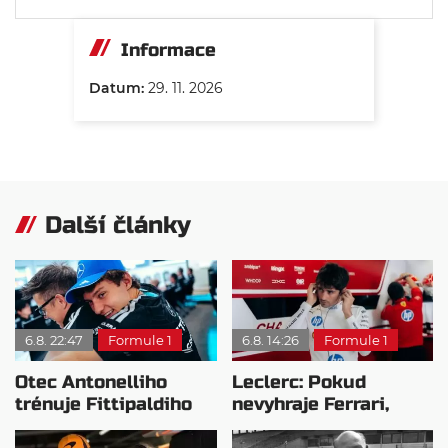
Informace
Datum:
29. 11. 2026
Další články
6.8. 22:47
Formule 1
6.8. 14:26
Formule 1
Otec Antonelliho
Leclerc: Pokud
trénuje Fittipaldiho
nevyhraje Ferrari,
syna: Brazilec
přeji titul