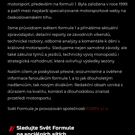
motorsport, především na formuli 1. Byla založena v roce 1999
a patří mezi nejstarší specializované motorsportové weby na
československém trhu.
Jsme průvodcem světem formule 1 a přinášíme aktuální
zpravodajství, detailní reporty ze závodních víkendů,
technické rozbory, odborné analýzy a komentáře k dění v
královně motorsportu. Sledujeme nejen samotné závody, ale
také zákulisí týmů a jezdců, technický vývoj monopostů i
strategická rozhodnutí, která ovlivňují výsledky sezóny.
Naším cílem je poskytovat přesné, srozumitelné a ověřené
informace fanouškům formule 1, a to jak dlouholetým
nadšencům, tak novým divákům. Redakční obsah vzniká s
důrazem na kvalitu, kontext a dlouhodobou znalost
prostředí motorsportu.
Svět Formule je provozován společností
FORTV s.r.o.
Sledujte Svět Formule
na sociálních sítích