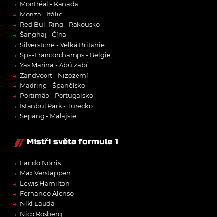
→
Montréal - Kanada
→
Monza - Itálie
→
Red Bull Ring - Rakousko
→
Šanghaj - Čína
→
Silverstone - Velká Británie
→
Spa-Francorchamps - Belgie
→
Yas Marina - Abú Zabí
→
Zandvoort - Nizozemí
→
Madring - Španělsko
→
Portimão - Portugalsko
→
Istanbul Park - Turecko
→
Sepang - Malajsie
Mistři světa formule 1
→
Lando Norris
→
Max Verstappen
→
Lewis Hamilton
→
Fernando Alonso
→
Niki Lauda
→
Nico Rosberg