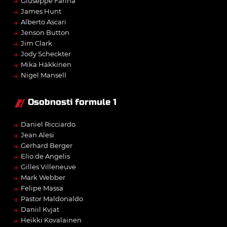
→
Giuseppe Farina
→
James Hunt
→
Alberto Ascari
→
Jenson Button
→
Jim Clark
→
Jody Scheckter
→
Mika Häkkinen
→
Nigel Mansell
Osobnosti formule 1
→
Daniel Ricciardo
→
Jean Alesi
→
Gerhard Berger
→
Elio de Angelis
→
Gilles Villeneuve
→
Mark Webber
→
Felipe Massa
→
Pastor Maldonaldo
→
Daniil Kvjat
→
Heikki Kovalainen