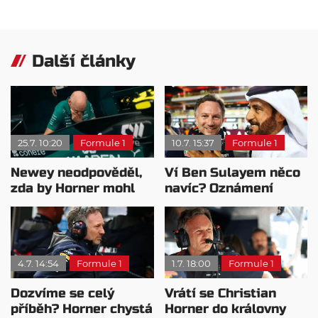
Další články
25.7. 10:20
Formule 1
10.7. 15:37
Formule 1
Newey neodpověděl,
Ví Ben Sulayem něco
zda by Horner mohl
navíc? Oznámení
přijít do Aston
nechává na Hornerovi
Martinu
4.7. 14:54
Formule 1
1.7. 18:00
Formule 1
Dozvíme se celý
Vrátí se Christian
příběh? Horner chystá
Horner do královny