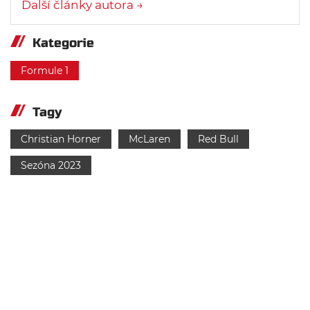
Další články autora →
Kategorie
Formule 1
Tagy
Christian Horner
McLaren
Red Bull
Sezóna 2023