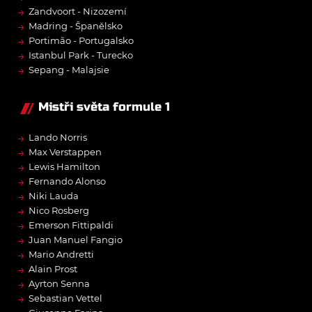
→
Zandvoort - Nizozemí
→
Madring - Španělsko
→
Portimão - Portugalsko
→
Istanbul Park - Turecko
→
Sepang - Malajsie
Mistři světa formule 1
→
Lando Norris
→
Max Verstappen
→
Lewis Hamilton
→
Fernando Alonso
→
Niki Lauda
→
Nico Rosberg
→
Emerson Fittipaldi
→
Juan Manuel Fangio
→
Mario Andretti
→
Alain Prost
→
Ayrton Senna
→
Sebastian Vettel