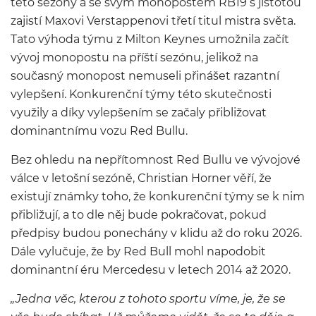
této sezóny a se svým monopostem RB19 s jistotou
zajistí Maxovi Verstappenovi třetí titul mistra světa.
Tato výhoda týmu z Milton Keynes umožnila začít
vývoj monopostu na příští sezónu, jelikož na
současný monopost nemuseli přinášet razantní
vylepšení. Konkurenční týmy této skutečnosti
využily a díky vylepšením se začaly přibližovat
dominantnímu vozu Red Bullu.
Bez ohledu na nepřítomnost Red Bullu ve vývojové
válce v letošní sezóně, Christian Horner věří, že
existují známky toho, že konkurenční týmy se k nim
přibližují, a to dle něj bude pokračovat, pokud
předpisy budou ponechány v klidu až do roku 2026.
Dále vylučuje, že by Red Bull mohl napodobit
dominantní éru Mercedesu v letech 2014 až 2020.
„Jedna věc, kterou z tohoto sportu víme, je, že se