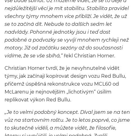
vše bude sbíhat. Už můžeme vidět, že se to děje a
nejdůležitější věcí je mít stabilitu. Stabilita pravidel
všechny týmy mnohem více přiblíží. Je vidět, že už
se to začíná dít. Nebude to dalších sedm let
nadvlády. Pohonné jednotky jsou i teď dost
podobné a podvozky se vyvíjí mnohem rychleji než
motory. Již od začátku sezóny až do současnosti
vidíme, že se vše sbíhá,“
řekl Christian Horner.
Christian Horner tvrdí, že je nevyhnutelné vidět
týmy, jak začínají kopírovat design vozu Red Bullu,
přičemž úspěšná rekonstrukce vozu MCL60 od
McLarenu je nejnovějším „lichotivým“ úsilím
replikovat výkon Red Bullu.
„Je to velmi podobný koncept. Díval jsem se na ten
vůz na startovním roštu. Je to letos poprvé, co jsme
to skutečně viděli, a můžete vidět, že filosofie,
kterou si vypůjčili, je velmi podobná. Zvolili