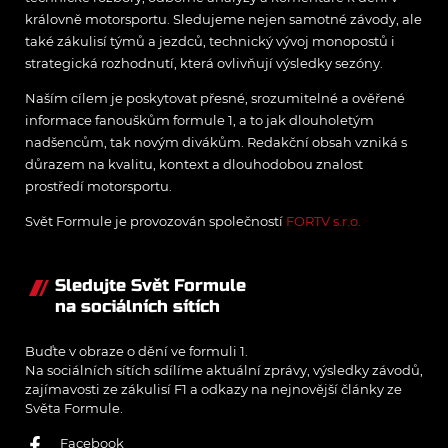
královně motorsportu. Sledujeme nejen samotné závody, ale
také zákulisí týmů a jezdců, technický vývoj monopostů i
strategická rozhodnutí, která ovlivňují výsledky sezóny.
Naším cílem je poskytovat přesné, srozumitelné a ověřené
informace fanouškům formule 1, a to jak dlouholetým
nadšencům, tak novým divákům. Redakční obsah vzniká s
důrazem na kvalitu, kontext a dlouhodobou znalost
prostředí motorsportu.
Svět Formule je provozován společností
FORTV s.r.o.
Sledujte Svět Formule
na sociálních sítích
Buďte v obraze o dění ve formuli 1.
Na sociálních sítích sdílíme aktuální zprávy, výsledky závodů,
zajímavosti ze zákulisí F1 a odkazy na nejnovější články ze
Světa Formule.
Facebook