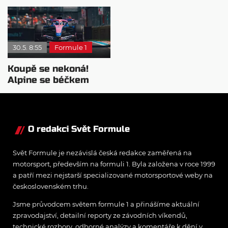
knihu o časech v Red
motorsportu?
Bullu
30.5. 8:55
Formule 1
Koupě se nekoná!
Alpine se béčkem
Mercedesu nejspíš
nestane
O redakci Svět Formule
Svět Formule je nezávislá česká redakce zaměřená na
motorsport, především na formuli 1. Byla založena v roce 1999
a patří mezi nejstarší specializované motorsportové weby na
československém trhu.
Jsme průvodcem světem formule 1 a přinášíme aktuální
zpravodajství, detailní reporty ze závodních víkendů,
technické rozbory, odborné analýzy a komentáře k dění v