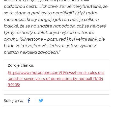
podobnou cestu. Lichotivé, že? Je nevyhnutelné, že
se to stane a proč by to neudělali? Když máte
monopost, který funguje jak ten náš, je celkem
logické, že se ho snažíte napodobit, což se některé
týmy rozhodly udělat. Jejich výkon na tomto
okruhu (Silverstone – pozn. red.) byl velmi silný, ale
bude velmi zajímavé sledovat, jak se vyvine v
příštích několika závodech.“
Zdroje článku:
https://www.motorsport.com/f1/news/horner-rules-out
-another-seven-years-of-domination-by-red-bull-f1/104
94905/
Sdílejte na: