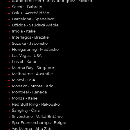
→
Autódromo Hermanos Rodríguez - Mexiko
→
Sachír - Bahrajn
→
Baku - Ázerbájdžán
→
Barcelona - Španělsko
→
Džidda - Saúdská Arábie
→
Imola - Itálie
→
Interlagos - Brazílie
→
Suzuka - Japonsko
→
Hungaroring - Maďarsko
→
Las Vegas - USA
→
Lusail - Katar
→
Marina Bay - Singapur
→
Melbourne - Austrálie
→
Miami - USA
→
Monako - Monte Carlo
→
Montréal - Kanada
→
Monza - Itálie
→
Red Bull Ring - Rakousko
→
Šanghaj - Čína
→
Silverstone - Velká Británie
→
Spa-Francorchamps - Belgie
→
Yas Marina - Abú Zabí