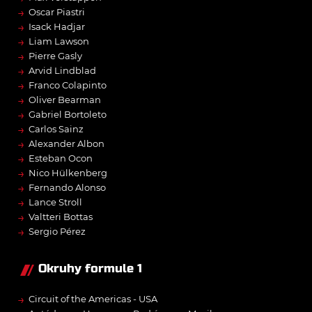
→
Oscar Piastri
→
Isack Hadjar
→
Liam Lawson
→
Pierre Gasly
→
Arvid Lindblad
→
Franco Colapinto
→
Oliver Bearman
→
Gabriel Bortoleto
→
Carlos Sainz
→
Alexander Albon
→
Esteban Ocon
→
Nico Hülkenberg
→
Fernando Alonso
→
Lance Stroll
→
Valtteri Bottas
→
Sergio Pérez
Okruhy formule 1
→
Circuit of the Americas - USA