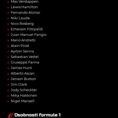
→
Max Verstappen
→
Lewis Hamilton
→
Fernando Alonso
→
Niki Lauda
→
Nico Rosberg
→
Emerson Fittipaldi
→
Juan Manuel Fangio
→
Mario Andretti
→
Alain Prost
→
Ayrton Senna
→
Sebastian Vettel
→
Giuseppe Farina
→
James Hunt
→
Alberto Ascari
→
Jenson Button
→
Jim Clark
→
Jody Scheckter
→
Mika Häkkinen
→
Nigel Mansell
Osobnosti formule 1