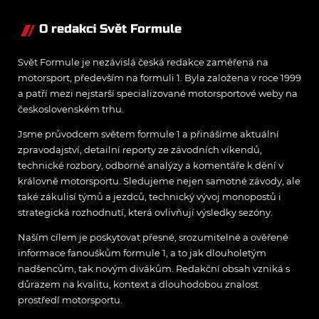
O redakci Svět Formule
Svět Formule je nezávislá česká redakce zaměřená na
motorsport, především na formuli 1. Byla založena v roce 1999
a patří mezi nejstarší specializované motorsportové weby na
československém trhu.
Jsme průvodcem světem formule 1 a přinášíme aktuální
zpravodajství, detailní reporty ze závodních víkendů,
technické rozbory, odborné analýzy a komentáře k dění v
královně motorsportu. Sledujeme nejen samotné závody, ale
také zákulisí týmů a jezdců, technický vývoj monopostů i
strategická rozhodnutí, která ovlivňují výsledky sezóny.
Naším cílem je poskytovat přesné, srozumitelné a ověřené
informace fanouškům formule 1, a to jak dlouholetým
nadšencům, tak novým divákům. Redakční obsah vzniká s
důrazem na kvalitu, kontext a dlouhodobou znalost
prostředí motorsportu.