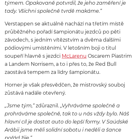
týmem. Opakovaně potvrdil, že jeho zaměření je
tady. Všichni společně tvrdě makáme.“
Verstappen se aktuálně nachází na třetím místě
průběžného pořadí šampionátu jezdců po pěti
závodech, s jedním vítězstvím a dvěma dalšími
pódiovými umístěními. V letošním boji o titul
soupeří hlavně s jezdci
McLarenu
Oscarem Piastrim
a Landem Norrisem, a to i přes to, že Red Bull
zaostává tempem za lídry šampionátu.
Horner je však přesvědčen, že mistrovský souboj
zůstává nadále otevřený.
„Jsme tým,“
zdůraznil.
„Vyhráváme společně a
prohráváme společně, tak to u nás vždy bylo. Náš
hlavní cíl je dostat auto do lepší formy. V Saúdské
Arábii jsme měli solidní sobotu i neděli a šance
pořád žije.“