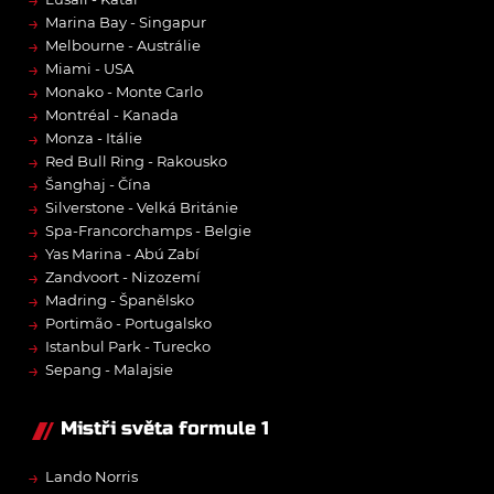
→
→
Marina Bay - Singapur
→
Melbourne - Austrálie
→
Miami - USA
→
Monako - Monte Carlo
→
Montréal - Kanada
→
Monza - Itálie
→
Red Bull Ring - Rakousko
→
Šanghaj - Čína
→
Silverstone - Velká Británie
→
Spa-Francorchamps - Belgie
→
Yas Marina - Abú Zabí
→
Zandvoort - Nizozemí
→
Madring - Španělsko
→
Portimão - Portugalsko
→
Istanbul Park - Turecko
→
Sepang - Malajsie
Mistři světa formule 1
→
Lando Norris