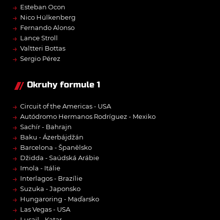
→
Esteban Ocon
→
Nico Hülkenberg
→
Fernando Alonso
→
Lance Stroll
→
Valtteri Bottas
→
Sergio Pérez
Okruhy formule 1
→
Circuit of the Americas - USA
→
Autódromo Hermanos Rodríguez - Mexiko
→
Sachír - Bahrajn
→
Baku - Ázerbájdžán
→
Barcelona - Španělsko
→
Džidda - Saúdská Arábie
→
Imola - Itálie
→
Interlagos - Brazílie
→
Suzuka - Japonsko
→
Hungaroring - Maďarsko
→
Las Vegas - USA
Lusail - Katar