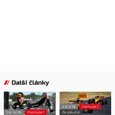
Další články
4.8. 6:58
Formule 1
5.8. 14:08
Formule 1
Ze zákulisí