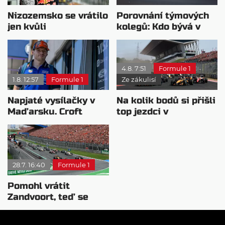
Nizozemsko se vrátilo
Porovnání týmových
jen kvůli
kolegů: Kdo bývá v
Verstappenovi, říká
sobotu nejrychlejší?
Ecclestone
4.8. 7:51
Formule 1
1.8. 12:57
Formule 1
Ze zákulisí
Napjaté vysílačky v
Na kolik bodů si přišli
Maďarsku. Croft
top jezdci v
naznačil odchod
posledních 4
Verstappena
závodech?
28.7. 16:40
Formule 1
Pomohl vrátit
Zandvoort, teď se
nizozemský princ
zbavuje podílu