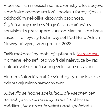
V posledních měsících se nizozemský pilot spojoval
s možným odchodem kvůli poklesu formy týmu a
odchodům několika klíčových osobností.
Čtyřnásobný mistr světa je často zmiňován v
souvislosti s přestupem k Aston Martinu, kde hraje
zásadní roli bývalý technický šéf Red Bullu Adrian
Newey při vývoji vozu pro rok 2026.
Další možností by mohl být přesun k
Mercedesu
,
nicméně jeho šéf Toto Wolff dal najevo, že by rád
pokračoval se současnou jezdeckou sestavou.
Horner však zdůraznil, že všechny tyto diskuze se
odehrávají mimo samotný tým.
„Objevilo se hodně spekulací… ale všechen ten
rozruch je venku, ne tady u nás,“
řekl Horner
médiím.
„Max pracuje velmi tvrdě společně s