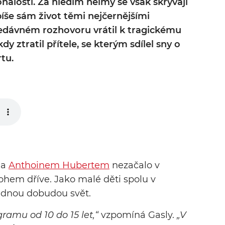
nalosti. Za hledím helmy se však skrývají
píše sám život těmi nejčernějšími
nedávném rozhovoru vrátil k tragickému
dy ztratil přítele, se kterým sdílel sny o
tu.
a
Anthoinem Hubertem
nezačalo v
hem dříve. Jako malé děti spolu v
jednou dobudou svět.
gramu od 10 do 15 let,“
vzpomíná Gasly.
„V