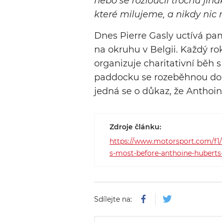
nebo se rozloučil trochu jina
které milujeme, a nikdy nic
Dnes Pierre Gasly uctívá p
na okruhu v Belgii. Každý 
organizuje charitativní běh 
paddocku se rozeběhnou do
jedná se o důkaz, že Anthoin
Zdroje článku:
https://www.motorsport.com/f1/
s-most-before-anthoine-huberts-
Sdílejte na: