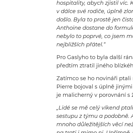
hospitality, abych zjistil ví
v dálce své rodiče, úplně zl
došlo. Byla to prostě jen čis
Anthoine dostane do formule 1
nebylo to poprvé, co jsem m
nejbližších přátel.“
Pro Gaslyho to byla další rá
předtím ztratil jiného blízkéh
Zatímco se ho novináři ptali
Pierre bojoval s úplně jiným
je malicherný v porovnání s 
„Lidé se mě celý víkend ptali
sestupu z týmu a podobně. A v
mnoho důležitějších věcí než
na trati i mimo ni. Upřímně,