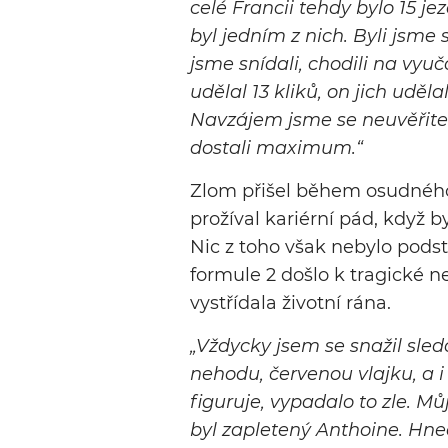
celé Francii tehdy bylo 15 j
byl jedním z nich. Byli jsme 
jsme snídali, chodili na vyuč
udělal 13 kliků, on jich uděla
Navzájem jsme se neuvěřite
dostali maximum.“
Zlom přišel během osudného 
prožíval kariérní pád, když b
Nic z toho však nebylo pods
formule 2 došlo k tragické 
vystřídala životní rána.
„Vždycky jsem se snažil sled
nehodu, červenou vlajku, a 
figuruje, vypadalo to zle. M
byl zapletený Anthoine. Hned