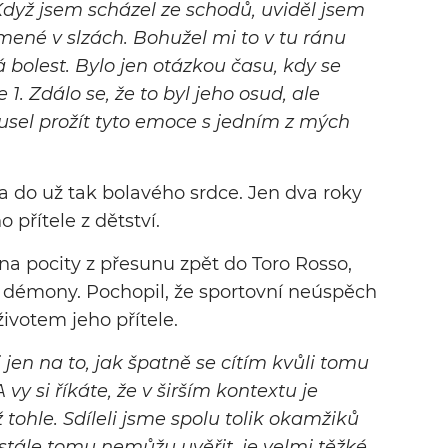
c. Když jsem scházel ze schodů, uviděl jsem
omené v slzách. Bohužel mi to v tu ránu
tá bolest. Bylo jen otázkou času, kdy se
. Zdálo se, že to byl jeho osud, ale
usel prožít tyto emoce s jedním z mých
na do už tak bolavého srdce. Jen dva roky
o přítele z dětství.
 na pocity z přesunu zpět do Toro Rosso,
i démony. Pochopil, že sportovní neúspěch
životem jeho přítele.
 jen na to, jak špatně se cítím kvůli tomu
y si říkáte, že v širším kontextu je
 tohle. Sdíleli jsme spolu tolik okamžiků
 stále tomu nemůžu uvěřit, je velmi těžké