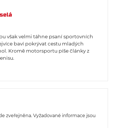
selá
u však velmi táhne psaní sportovních
ejvíce baví pokrývat cestu mladých
hol. Kromě motorsportu píše články z
enisu.
de zveřejněna.
Vyžadované informace jsou