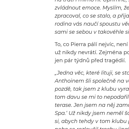
zvládnout emoce. Myslím, že
zpracoval, co se stalo, a přij
rodina vás naučí spoustu věc
sami se sebou v takovéhle si
To, co Pierra pálí nejvíc, nen
už nikdy nevrátí. Zejména p
jen pár týdnů před tragédií.
„Jedna věc, které lituji, se 
Anthoinem šli společně na 
pozdě, tak jsem z klubu vyraz
tom davu se mi to nepodařil
terase. Jen jsem na něj zamáva
Spa.‘ Už nikdy jsem neměl š
si, abych tehdy v tom klubu 