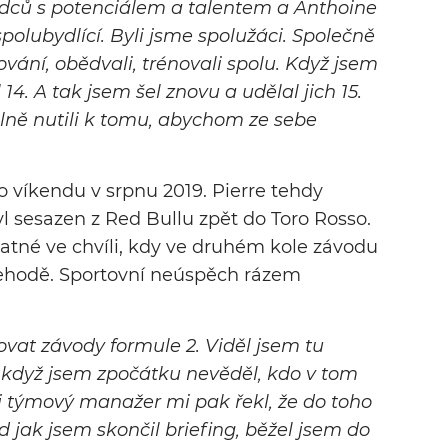
ezdců s potenciálem a talentem a Anthoine
spolubydlící. Byli jsme spolužáci. Společně
ování, obědvali, trénovali spolu. Když jsem
l 14. A tak jsem šel znovu a udělal jich 15.
lně nutili k tomu, abychom ze sebe
víkendu v srpnu 2019. Pierre tehdy
yl sesazen z Red Bullu zpět do Toro Rosso.
tatné ve chvíli, kdy ve druhém kole závodu
nehodě. Sportovní neúspěch rázem
ovat závody formule 2. Viděl jsem tu
i když jsem zpočátku nevěděl, kdo v tom
ůj týmový manažer mi pak řekl, že do toho
 jak jsem skončil briefing, běžel jsem do