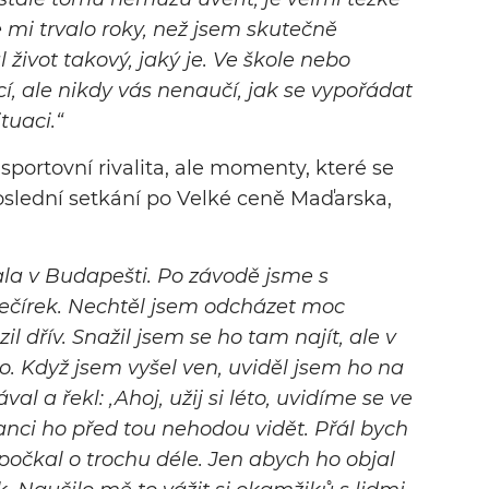
 mi trvalo roky, než jsem skutečně
al život takový, jaký je. Ve škole nebo
í, ale nikdy vás nenaučí, jak se vypořádat
tuaci.“
í sportovní rivalita, ale momenty, které se
oslední setkání po Velké ceně Maďarska,
stala v Budapešti. Po závodě jsme s
večírek. Nechtěl jsem odcházet moc
il dřív. Snažil jsem se ho tam najít, ale v
o. Když jsem vyšel ven, uviděl jsem ho na
l a řekl: ‚Ahoj, užij si léto, uvidíme se ve
anci ho před tou nehodou vidět. Přál bych
počkal o trochu déle. Jen abych ho objal