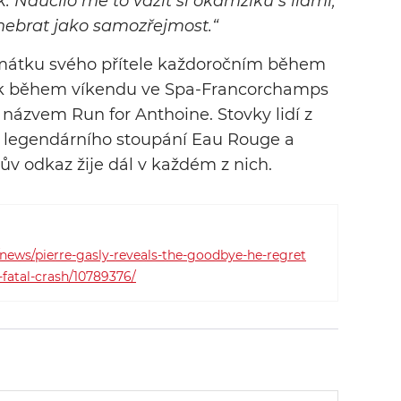
k. Naučilo mě to vážit si okamžiků s lidmi,
 nebrat jako samozřejmost.“
amátku svého přítele každoročním během
rok během víkendu ve Spa-Francorchamps
s názvem Run for Anthoine. Stovky lidí z
 legendárního stoupání Eau Rouge a
ův odkaz žije dál v každém z nich.
news/pierre-gasly-reveals-the-goodbye-he-regret
fatal-crash/10789376/