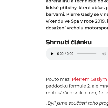
adrenalinu a technické doko
lidské příběhy, které občas 
barvami. Pierre Gasly se v 
víkendu ve Spa v roce 2019, k
dosažení vrcholu motorspor
Shrnutí článku
Pouto mezi
Pierrem Gaslym
paddocku formule 2, ale mno
motokárách snili o tom, že 
„Byli jsme součástí toho pro