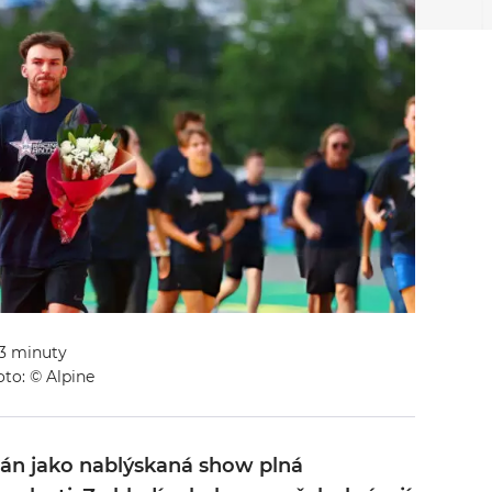
 3 minuty
to: © Alpine
mán jako nablýskaná show plná