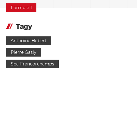
Formule 1
Tagy
Anthoine Hubert
Pierre Gasly
Spa-Francorchamps