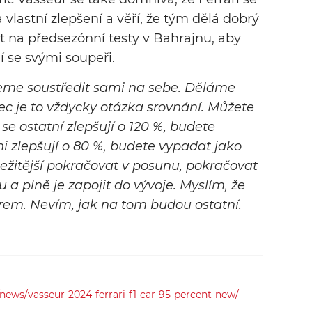
těsně uniklo druhé místo v Poháru
vlastní zlepšení a věří, že tým dělá dobrý
konstruktérů, když po posledním
t na předsezónní testy v Bahrajnu, aby
závodu sezóny ztratila tři body na
ání se svými soupeři.
Mercedes.
deme soustředit sami na sebe. Děláme
ec je to vždycky otázka srovnání. Můžete
 se ostatní zlepšují o 120 %, budete
i zlepšují o 80 %, budete vypadat jako
ležitější pokračovat v posunu, pokračovat
tu a plně je zapojit do vývoje. Myslím, že
m. Nevím, jak na tom budou ostatní.
ews/vasseur-2024-ferrari-f1-car-95-percent-new/