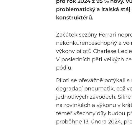
pro rok 2024 z 95 % nový. V
problematický a italská stáj
konstruktérů.
Začátek sezóny Ferrari neprož
nekonkurenceschopný a velm
výkony pilotů Charlese Lecle
V posledních pěti velkých ce
pódiu.
Piloti se převážně potýkali
degradací pneumatik, což v
jednotlivých závodech. Silné 
na rovinkách a výkonu v krát
téměř všechny díly budou p
proběhne 13. února 2024, př