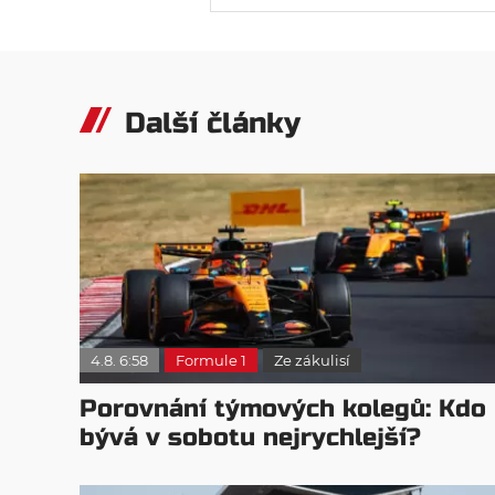
Další články
4.8. 6:58
Formule 1
Ze zákulisí
Porovnání týmových kolegů: Kdo
bývá v sobotu nejrychlejší?