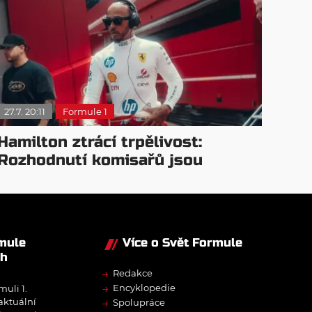
27.7. 20:11
Formule 1
Hamilton ztrácí trpělivost:
Rozhodnutí komisařů jsou
nekonzistentní
rmule
Více o Svět Formule
ch
→
Redakce
→
Encyklopedie
muli 1.
→
 aktuální
Spolupráce