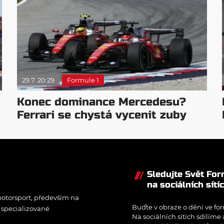
29.7. 20:29
Formule 1
Konec dominance Mercedesu?
Ferrari se chystá vycenit zuby
Sledujte Svět Fo
na sociálních sítí
otorsport, především na
Buďte v obraze o dění ve for
í specializované
Na sociálních sítích sdílíme