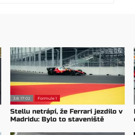
3.8. 17:02
Formule 1
Stellu netrápí, že Ferrari jezdilo v
Madridu: Bylo to staveniště