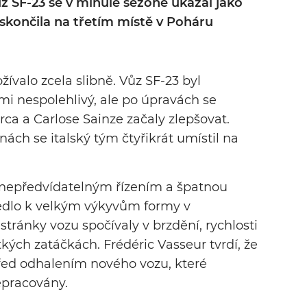
ůz SF-23 se v minulé sezóně ukázal jako
 skončila na třetím místě v Poháru
ívalo zcela slibně. Vůz SF-23 byl
i nespolehlivý, ale po úpravách se
rca a Carlose Sainze začaly zlepšovat.
nách se italský tým čtyřikrát umístil na
 s nepředvídatelným řízením a špatnou
edlo k velkým výkyvům formy v
stránky vozu spočívaly v brzdění, rychlosti
kých zatáčkách. Frédéric Vasseur tvrdí, že
řed odhalením nového vozu, které
epracovány.