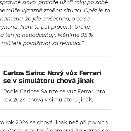
 správné slovo, protože už tři roky po sobě
nemůže výrazně změnit situaci. Opět je to
znamená, že jde o všechno, o co se
výkonu. Není to pět procent. Určitě
 a ten já nepodceňuji. Měníme 95 %
můžete považovat za revoluci.“
Carlos Sainz: Nový vůz Ferrari
se v simulátoru chová jinak
Podle Carlose Sainze se vůz Ferrari pro
rok 2024 chová v simulátoru jinak,
protože se tým snaží odstranit velké
výkyvy ve výkonnosti, které ho v
pro rok 2024 se chová jinak než při prvních
minulé sezóně brzdily. Italské stáji
ric Vasseur se také domnívá, že Ferrari se