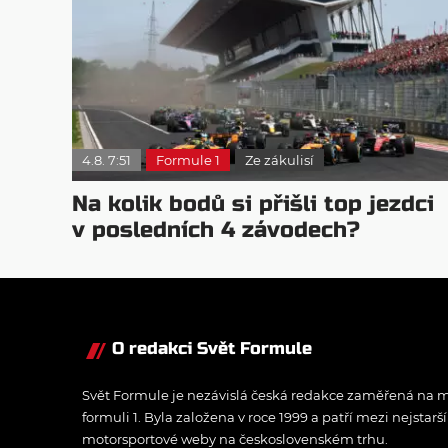
4.8. 7:51
Formule 1
Ze zákulisí
Na kolik bodů si přišli top jezdci
v posledních 4 závodech?
O redakci Svět Formule
Svět Formule je nezávislá česká redakce zaměřená na m
formuli 1. Byla založena v roce 1999 a patří mezi nejstarš
motorsportové weby na československém trhu.