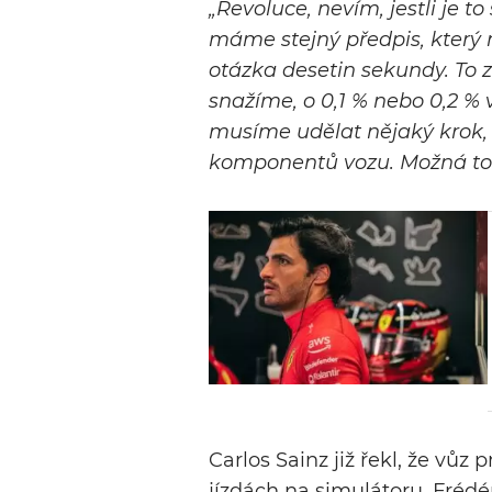
„Revoluce, nevím, jestli je to
máme stejný předpis, který 
otázka desetin sekundy. To 
snažíme, o 0,1 % nebo 0,2 % 
musíme udělat nějaký krok,
komponentů vozu. Možná to 
Carlos Sainz již řekl, že vůz 
jízdách na simulátoru. Frédé