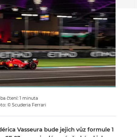
oba čtení: 1 minuta
to: © Scuderia Ferrari
dérica Vasseura bude jejich vůz formule 1