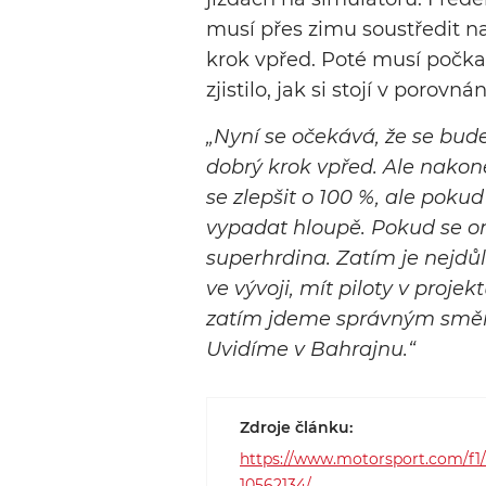
musí přes zimu soustředit na 
krok vpřed. Poté musí počka
zjistilo, jak si stojí v porovn
„Nyní se očekává, že se bu
dobrý krok vpřed. Ale nakon
se zlepšit o 100 %, ale pokud
vypadat hloupě. Pokud se on
superhrdina. Zatím je nejdů
ve vývoji, mít piloty v projek
zatím jdeme správným směre
Uvidíme v Bahrajnu.“
Zdroje článku:
https://www.motorsport.com/f1/n
10562134/