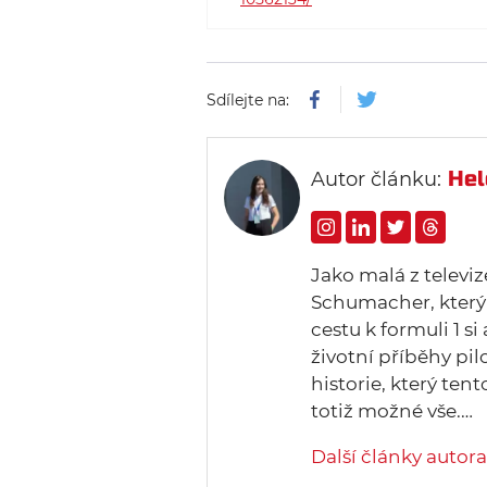
Sdílejte na:
Hel
Autor článku:
Jako malá z televi
Schumacher, který 
cestu k formuli 1 si
životní příběhy pi
historie, který tent
totiž možné vše.…
Další články autora