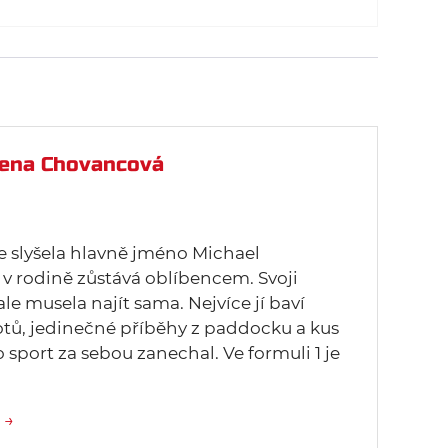
ena Chovancová
ze slyšela hlavně jméno Michael
v rodině zůstává oblíbencem. Svoji
 ale musela najít sama. Nejvíce jí baví
lotů, jedinečné příběhy z paddocku a kus
o sport za sebou zanechal. Ve formuli 1 je
 →