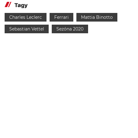
Tagy
Charles Leclerc
Ferrari
Mattia Binotto
Sebastian Vettel
Sezóna 2020