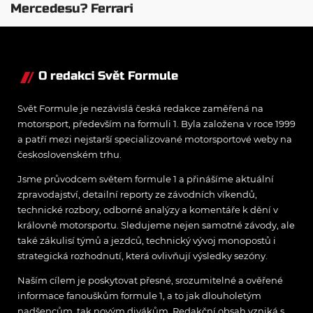
Mercedesu? Ferrari
se chystá vycenit
zuby
O redakci Svět Formule
Svět Formule je nezávislá česká redakce zaměřená na
motorsport, především na formuli 1. Byla založena v roce 1999
a patří mezi nejstarší specializované motorsportové weby na
československém trhu.
Jsme průvodcem světem formule 1 a přinášíme aktuální
zpravodajství, detailní reporty ze závodních víkendů,
technické rozbory, odborné analýzy a komentáře k dění v
královně motorsportu. Sledujeme nejen samotné závody, ale
také zákulisí týmů a jezdců, technický vývoj monopostů i
strategická rozhodnutí, která ovlivňují výsledky sezóny.
Naším cílem je poskytovat přesné, srozumitelné a ověřené
informace fanouškům formule 1, a to jak dlouholetým
nadšencům, tak novým divákům. Redakční obsah vzniká s