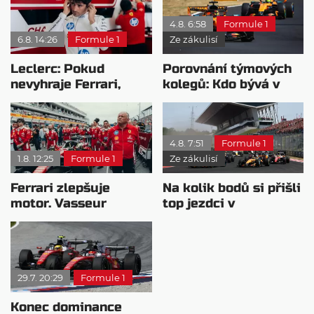
4.8. 6:58
Formule 1
6.8. 14:26
Formule 1
Ze zákulisí
Leclerc: Pokud
Porovnání týmových
nevyhraje Ferrari,
kolegů: Kdo bývá v
přeji titul
sobotu nejrychlejší?
Antonellimu
4.8. 7:51
Formule 1
1.8. 12:25
Formule 1
Ze zákulisí
Ferrari zlepšuje
Na kolik bodů si přišli
motor. Vasseur
top jezdci v
chystá útok na
posledních 4
Mercedes
závodech?
29.7. 20:29
Formule 1
Konec dominance