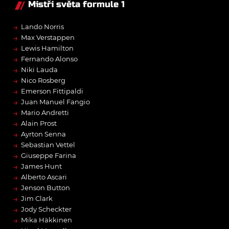
Mistři světa formule 1
→
Lando Norris
→
Max Verstappen
→
Lewis Hamilton
→
Fernando Alonso
→
Niki Lauda
→
Nico Rosberg
→
Emerson Fittipaldi
→
Juan Manuel Fangio
→
Mario Andretti
→
Alain Prost
→
Ayrton Senna
→
Sebastian Vettel
→
Giuseppe Farina
→
James Hunt
→
Alberto Ascari
→
Jenson Button
→
Jim Clark
→
Jody Scheckter
→
Mika Häkkinen