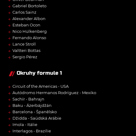
→
Gabriel Bortoleto
→
Carlos Sainz
→
Alexander Albon
→
Esteban Ocon
→
Nico Hülkenberg
→
Fernando Alonso
→
Lance Stroll
→
Valtteri Bottas
→
Sergio Pérez
Okruhy formule 1
→
Circuit of the Americas - USA
→
Autódromo Hermanos Rodríguez - Mexiko
→
Sachír - Bahrajn
→
Baku - Ázerbájdžán
→
Barcelona - Španělsko
→
Džidda - Saúdská Arábie
→
Imola - Itálie
→
Interlagos - Brazílie