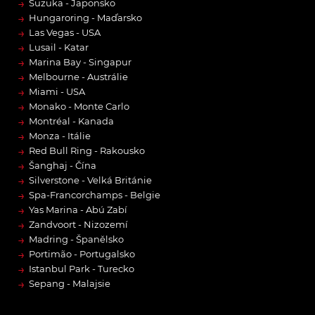
→
Suzuka - Japonsko
→
Hungaroring - Maďarsko
→
Las Vegas - USA
→
Lusail - Katar
→
Marina Bay - Singapur
→
Melbourne - Austrálie
→
Miami - USA
→
Monako - Monte Carlo
→
Montréal - Kanada
→
Monza - Itálie
→
Red Bull Ring - Rakousko
→
Šanghaj - Čína
→
Silverstone - Velká Británie
→
Spa-Francorchamps - Belgie
→
Yas Marina - Abú Zabí
→
Zandvoort - Nizozemí
→
Madring - Španělsko
→
Portimão - Portugalsko
→
Istanbul Park - Turecko
→
Sepang - Malajsie