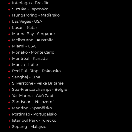
→
Interlagos - Brazílie
→
Suzuka - Japonsko
→
Hungaroring - Maďarsko
→
Las Vegas - USA
→
Lusail - Katar
→
Marina Bay - Singapur
→
Melbourne - Austrálie
→
Miami - USA
→
Monako - Monte Carlo
→
Montréal - Kanada
→
Monza - Itálie
→
Red Bull Ring - Rakousko
→
Šanghaj - Čína
→
Silverstone - Velká Británie
→
Spa-Francorchamps - Belgie
→
Yas Marina - Abú Zabí
→
Zandvoort - Nizozemí
→
Madring - Španělsko
→
Portimão - Portugalsko
→
Istanbul Park - Turecko
→
Sepang - Malajsie