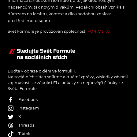
informace fanouškům formule 1, a to jak dlouholetým
nadšencům, tak novým divákům. Redakční obsah vzniká s
důrazem na kvalitu, kontext a dlouhodobou znalost
prostředí motorsportu.
Svět Formule je provozován společností
FORTV s.r.o.
Sledujte Svět Formule
na sociálních sítích
Buďte v obraze o dění ve formuli 1.
Na sociálních sítích sdílíme aktuální zprávy, výsledky závodů,
zajímavosti ze zákulisí F1 a odkazy na nejnovější články ze
Světa Formule.
Facebook
Instagram
X
Threads
Tiktok