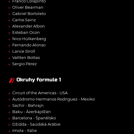
→
Franco Colapinto
→
Oliver Bearman
→
Gabriel Bortoleto
→
Carlos Sainz
→
Alexander Albon
→
Esteban Ocon
→
Nico Hülkenberg
→
Fernando Alonso
→
Lance Stroll
→
Valtteri Bottas
→
Sergio Pérez
Okruhy formule 1
→
Circuit of the Americas - USA
→
Autódromo Hermanos Rodríguez - Mexiko
→
Sachír - Bahrajn
→
Baku - Ázerbájdžán
→
Barcelona - Španělsko
→
Džidda - Saúdská Arábie
→
Imola - Itálie