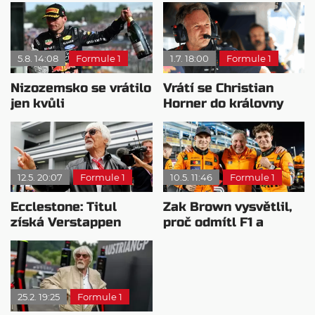
5.8. 14:08
Formule 1
1.7. 18:00
Formule 1
Nizozemsko se vrátilo
Vrátí se Christian
jen kvůli
Horner do královny
Verstappenovi, říká
motorsportu?
Ecclestone
12.5. 20:07
Formule 1
10.5. 11:46
Formule 1
Ecclestone: Titul
Zak Brown vysvětlil,
získá Verstappen
proč odmítl F1 a
nebo Antonelli
připojil se k McLarenu
25.2. 19:25
Formule 1