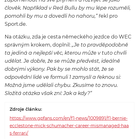
člověk. Například v Red Bullu by mu lépe rozuměli,
pomohli by mu a dovedli ho nahoru,“
řekl pro
Sport.de.
Na otázku, zda je cesta německého jezdce do WEC
správným krokem, doplnil:
„Je to pravděpodobně
ta jediná a nejlepší věc, kterou může v tuto chvíli
udělat. Je dobře, že se může předvést, ideálně
dobrými výkony. Pak by se mohlo stát, že se
odpovědní lidé ve formuli 1 zamyslí a řeknou si:
Možná jsme udělali chybu. Zkusíme to znovu.
Složitá otázka však zní: Jak a kdy?“
Zdroje článku:
https://www.gpfans.com/en/f1-news/1009891/f1-bernie-
ecclestone-mick-schumacher-career-mismanaged-haa
s-ferrari/