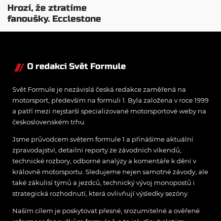
Hrozí, že ztratíme
fanoušky. Ecclestone
ostře proti směru F1
O redakci Svět Formule
Svět Formule je nezávislá česká redakce zaměřená na
motorsport, především na formuli 1. Byla založena v roce 1999
a patří mezi nejstarší specializované motorsportové weby na
československém trhu.
Jsme průvodcem světem formule 1 a přinášíme aktuální
zpravodajství, detailní reporty ze závodních víkendů,
technické rozbory, odborné analýzy a komentáře k dění v
královně motorsportu. Sledujeme nejen samotné závody, ale
také zákulisí týmů a jezdců, technický vývoj monopostů i
strategická rozhodnutí, která ovlivňují výsledky sezóny.
Naším cílem je poskytovat přesné, srozumitelné a ověřené