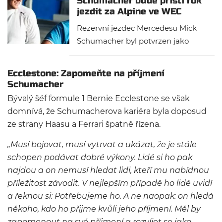
Schumacher bude příští rok
jezdit za Alpine ve WEC
Rezervní jezdec Mercedesu Mick
Schumacher byl potvrzen jako
jeden ze šesti jezdců Alpine, kteří
se zúčastní mistrovství světa ve
Ecclestone: Zapomeňte na příjmení
vytrvalostních závodech v roce
Schumacher
2024. Nadále bude zastávat roli
Bývalý šéf formule 1 Bernie Ecclestone se však
rezervního pilota u Stříbrných šípů.
domnívá, že Schumacherova kariéra byla doposud
ze strany Haasu a Ferrari špatně řízena.
„Musí bojovat, musí vytrvat a ukázat, že je stále
schopen podávat dobré výkony. Lidé si ho pak
najdou a on nemusí hledat lidi, kteří mu nabídnou
příležitost závodit. V nejlepším případě ho lidé uvidí
a řeknou si: Potřebujeme ho. A ne naopak: on hledá
někoho, kdo ho přijme kvůli jeho příjmení. Měl by
zapomenout na své příjmení a rozvíjet se jako