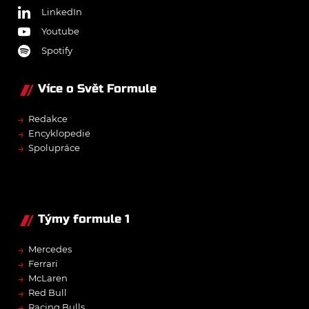
LinkedIn
Youtube
Spotify
Více o Svět Formule
→
Redakce
→
Encyklopedie
→
Spolupráce
Týmy formule 1
→
Mercedes
→
Ferrari
→
McLaren
→
Red Bull
→
Racing Bulls