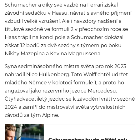
Schumacher a díky své vazbě na Ferrari získal
závodní sedačku v Haasu, návrat slavného příjmení
vzbudil velké vzrušení. Ale i navzdory nadšení a
titulové sezóně ve formuli 2 v předchozím roce se
Haas trápil na konci pole a Schumacher dokázal
získat 12 bodů za dvě sezóny s týmem po boku
Nikity Mazepina a Kevina Magnussena.
Syna sedminásobného mistra světa pro rok 2023
nahradil Nico Hülkenberg. Toto Wolff chtěl udržet
mladého Němce v kolotoči formule 1, a proto ho
angažoval jako rezervního jezdce Mercedesu.
Čtyřiadvacetiletý jezdec se k závodění vrátí v sezóně
2024 a zamíří do mistrovství světa vytrvalostních
závodů za tým Alpine.