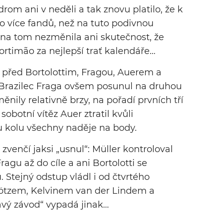
rom ani v neděli a tak znovu platilo, že k
 více fandů, než na tuto podivnou
 na tom nezměnila ani skutečnost, že
ortimão za nejlepší trať kalendáře…
ě před Bortolottim, Fragou, Auerem a
Brazilec Fraga ovšem posunul na druhou
nily relativně brzy, na pořadí prvních tří
obotní vítěz Auer ztratil kvůli
kolu všechny naděje na body.
zvenčí jaksi „usnul“: Müller kontroloval
agu až do cíle a ani Bortolotti se
 Stejný odstup vládl i od čtvrtého
ötzem, Kelvinem van der Lindem a
vý závod“ vypadá jinak…