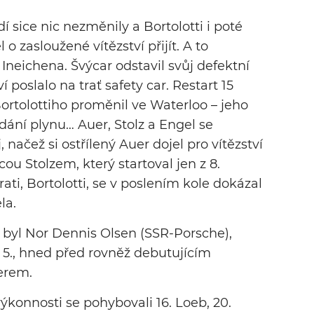
sice nic nezměnily a Bortolotti i poté
o zasloužené vítězství přijít. A to
neichena. Švýcar odstavil svůj defektní
 poslalo na trať safety car. Restart 15
rtolottiho proměnil ve Waterloo – jeho
dání plynu… Auer, Stolz a Engel se
načež si ostřílený Auer dojel pro vítězství
u Stolzem, který startoval jen z 8.
rati, Bortolotti, se v poslením kole dokázal
la.
yl Nor Dennis Olsen (SSR-Porsche),
 5., hned před rovněž debutujícím
erem.
konnosti se pohybovali 16. Loeb, 20.