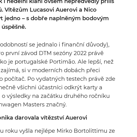
k i nedělní klání ovšem nepředvedly příliš
 Vítězům Lucasovi Auerovi a Nico
ýt jedno – s dobře naplněným bodovým
 úspěšně.
podobností se jednalo i finanční důvody),
pro první závod DTM sezóny 2022 právě
o je portugalské Portimão. Ale lepší, než
M zajímá, si v moderních dobách přeci
o počítač. Po vydatných testech právě zde
čně všichni účastníci odkrýt karty a
 o výsledky na začátku druhého ročníku
nwagen Masters značný.
nika darovala vítězství Auerovi
u roku vyšla nejlépe Mirko Bortolittimu ze