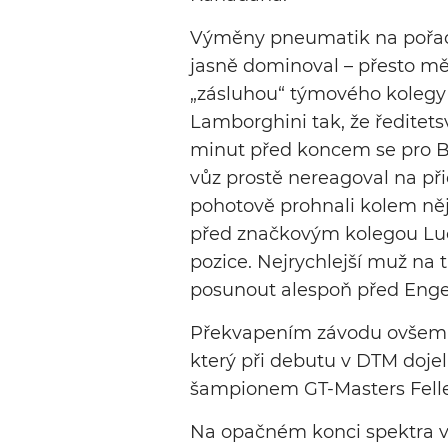
Výměny pneumatik na pořadí 
jasně dominoval – přesto měl 
„zásluhou“ týmového kolegy I
Lamborghini tak, že ředitetsví
minut před koncem se pro Bo
vůz prostě nereagoval na při
pohotově prohnali kolem něj, 
před značkovým kolegou Luco
pozice. Nejrychlejší muž na t
posunout alespoň před Enge
Překvapením závodu ovšem b
který při debutu v DTM dojel
šampionem GT-Masters Fell
Na opačném konci spektra vý