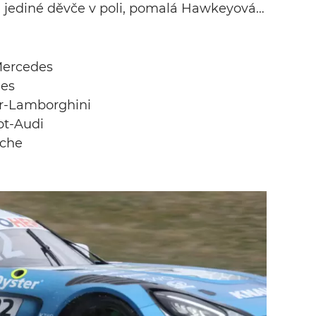
i jediné děvče v poli, pomalá Hawkeyová…
Mercedes
des
er-Lamborghini
bt-Audi
sche
i