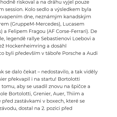
 hodně riskoval a na dráhu vyjel pouze
m session. Kolo sedlo a výsledkem byla
překvapením dne, neznámým kanadským
rem (GruppeM-Mercedes), Lucasem
a Felipem Fragou (AF Corse-Ferrari). De
le, legendě rallye Sebastienovi Loebovi a
 než Hockenheimring a dosáhl
co byli především v táboře Porsche a Audi
k se dalo čekat – nedostavilo, a tak viděly
er překvapil i na startu! Bortolotti
 tomu, aby se usadil znovu na špičce a
le Bortolotti, Grenier, Auer, Thiim a
ě před zastávkami v boxech, které se
 závodu, dostal na 2. pozici před