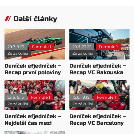
Další články
29.7. 9:27
Formule 1
29.6. 23:22
Formule 1
Ze zákulisí
Ze zákulisí
Deníček efjedniček –
Deníček efjedniček –
Recap první poloviny
Recap VC Rakouska
sezóny 2026
23.6. 6:15
Formule 1
15.6. 19:12
Formule 1
Ze zákulisí
Ze zákulisí
Deníček efjedniček –
Deníček efjedniček –
Nejdelší čas mezi
Recap VC Barcelony
vítězstvími