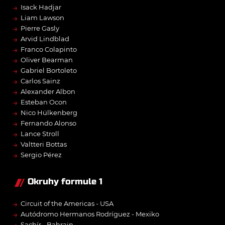
→
Isack Hadjar
→
Liam Lawson
→
Pierre Gasly
→
Arvid Lindblad
→
Franco Colapinto
→
Oliver Bearman
→
Gabriel Bortoleto
→
Carlos Sainz
→
Alexander Albon
→
Esteban Ocon
→
Nico Hülkenberg
→
Fernando Alonso
→
Lance Stroll
→
Valtteri Bottas
→
Sergio Pérez
Okruhy formule 1
→
Circuit of the Americas - USA
→
Autódromo Hermanos Rodríguez - Mexiko
Sachír - Bahrajn