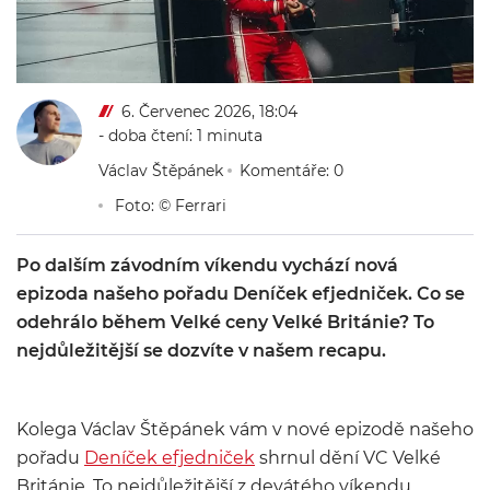
6. Červenec 2026, 18:04
- doba čtení: 1 minuta
Václav Štěpánek
Komentáře: 0
Foto: © Ferrari
Po dalším závodním víkendu vychází nová
epizoda našeho pořadu Deníček efjedniček. Co se
odehrálo během Velké ceny Velké Británie? To
nejdůležitější se dozvíte v našem recapu.
Kolega Václav Štěpánek vám v nové epizodě našeho
pořadu
Deníček efjedniček
shrnul dění VC Velké
Británie. To nejdůležitější z devátého víkendu