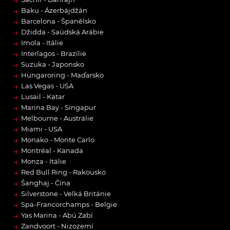
→
→
Baku - Ázerbájdžán
→
Barcelona - Španělsko
→
Džidda - Saúdská Arábie
→
Imola - Itálie
→
Interlagos - Brazílie
→
Suzuka - Japonsko
→
Hungaroring - Maďarsko
→
Las Vegas - USA
→
Lusail - Katar
→
Marina Bay - Singapur
→
Melbourne - Austrálie
→
Miami - USA
→
Monako - Monte Carlo
→
Montréal - Kanada
→
Monza - Itálie
→
Red Bull Ring - Rakousko
→
Šanghaj - Čína
→
Silverstone - Velká Británie
→
Spa-Francorchamps - Belgie
→
Yas Marina - Abú Zabí
→
Zandvoort - Nizozemí