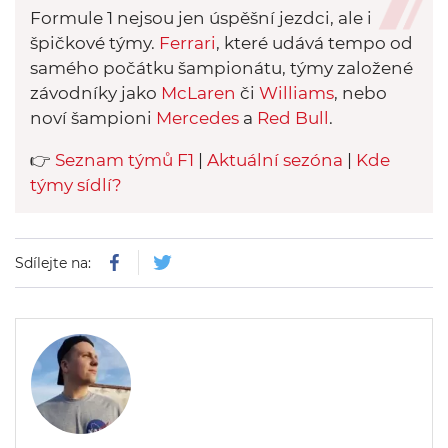
Formule 1 nejsou jen úspěšní jezdci, ale i
safety carem poté, co Max
špičkové týmy.
Ferrari
, které udává tempo od
Verstappen vylétl z tratě.
samého počátku šampionátu, týmy založené
závodníky jako
McLaren
či
Williams
, nebo
noví šampioni
Mercedes
a
Red Bull
.
👉
Seznam týmů F1
|
Aktuální sezóna
|
Kde
týmy sídlí?
Sdílejte na: