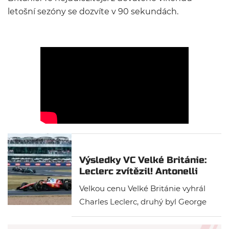
letošní sezóny se dozvíte v 90 sekundách.
Výsledky VC Velké Británie:
Leclerc zvítězil! Antonelli
měl technický problém
Velkou cenu Velké Británie vyhrál
Charles Leclerc, druhý byl George
Russell a na třetím místě skončil
Lewis Hamilton. Závod byl dojet za