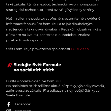
také zákulisí týmů a jezdců, technický vývoj monopostů i
strategická rozhodnutí, která ovlivňují výsledky sezóny.
Naším cílem je poskytovat přesné, srozumitelné a ověřené
informace fanouškům formule 1, a to jak dlouholetým
nadšencům, tak novým divákům. Redakční obsah vzniká s
důrazem na kvalitu, kontext a dlouhodobou znalost
prostředí motorsportu.
Svět Formule je provozován společností
FORTV s.r.o.
Sledujte Svět Formule
na sociálních sítích
Buďte v obraze o dění ve formuli 1.
Na sociálních sítích sdílíme aktuální zprávy, výsledky závodů,
zajímavosti ze zákulisí F1 a odkazy na nejnovější články ze
Světa Formule.
Facebook
Instagram