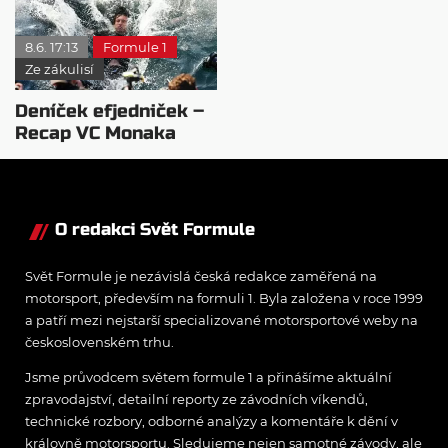
8.6. 17:13
Formule 1
Ze zákulisí
Deníček efjedniček –
Recap VC Monaka
O redakci Svět Formule
Svět Formule je nezávislá česká redakce zaměřená na
motorsport, především na formuli 1. Byla založena v roce 1999
a patří mezi nejstarší specializované motorsportové weby na
československém trhu.
Jsme průvodcem světem formule 1 a přinášíme aktuální
zpravodajství, detailní reporty ze závodních víkendů,
technické rozbory, odborné analýzy a komentáře k dění v
královně motorsportu. Sledujeme nejen samotné závody, ale