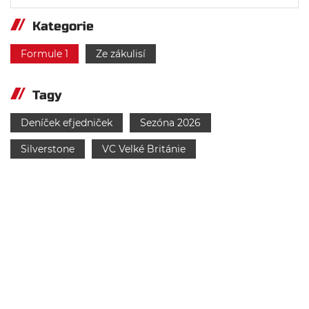
Kategorie
Formule 1
Ze zákulisí
Tagy
Deníček efjedniček
Sezóna 2026
Silverstone
VC Velké Británie