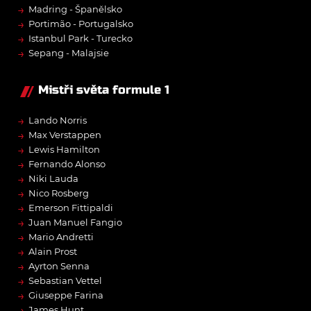
→
Madring - Španělsko
→
Portimão - Portugalsko
→
Istanbul Park - Turecko
→
Sepang - Malajsie
Mistři světa formule 1
→
Lando Norris
→
Max Verstappen
→
Lewis Hamilton
→
Fernando Alonso
→
Niki Lauda
→
Nico Rosberg
→
Emerson Fittipaldi
→
Juan Manuel Fangio
→
Mario Andretti
→
Alain Prost
→
Ayrton Senna
→
Sebastian Vettel
→
Giuseppe Farina
→
James Hunt