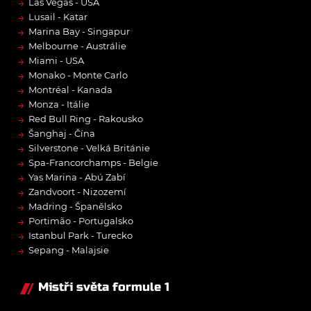
→
Las Vegas - USA
→
Lusail - Katar
→
Marina Bay - Singapur
→
Melbourne - Austrálie
→
Miami - USA
→
Monako - Monte Carlo
→
Montréal - Kanada
→
Monza - Itálie
→
Red Bull Ring - Rakousko
→
Šanghaj - Čína
→
Silverstone - Velká Británie
→
Spa-Francorchamps - Belgie
→
Yas Marina - Abú Zabí
→
Zandvoort - Nizozemí
→
Madring - Španělsko
→
Portimão - Portugalsko
→
Istanbul Park - Turecko
→
Sepang - Malajsie
Mistři světa formule 1