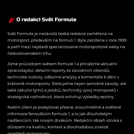
Teletubbies na scéně
O redakci Svět Formule
Svět Formule je nezávislá česká redakce zaměřená na
motorsport, především na formuli 1. Byla založena v roce 1999
a patří mezi nejstarší specializované motorsportové weby na
československém trhu.
Jsme průvodcem světem formule 1 a přinášíme aktuální
zpravodajství, detailní reporty ze závodních víkendů,
technické rozbory, odborné analýzy a komentáře k dění v
královně motorsportu. Sledujeme nejen samotné závody, ale
také zákulisí týmů a jezdců, technický vývoj monopostů i
strategická rozhodnutí, která ovlivňují výsledky sezóny.
Naším cílem je poskytovat přesné, srozumitelné a ověřené
informace fanouškům formule 1, a to jak dlouholetým
nadšencům, tak novým divákům. Redakční obsah vzniká s
důrazem na kvalitu, kontext a dlouhodobou znalost
prostředí motorsportu.