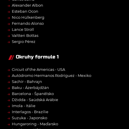
→
Alexander Albon
→
Esteban Ocon
→
Nico Hülkenberg
→
Fernando Alonso
→
Lance Stroll
→
Valtteri Bottas
→
Sergio Pérez
Okruhy formule 1
→
Circuit of the Americas - USA
→
Autódromo Hermanos Rodríguez - Mexiko
→
Sachír - Bahrajn
→
Baku - Ázerbájdžán
→
Barcelona - Španělsko
→
Džidda - Saúdská Arábie
→
Imola - Itálie
→
Interlagos - Brazílie
→
Suzuka - Japonsko
→
Hungaroring - Maďarsko