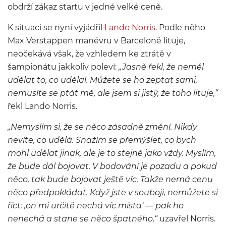
obdrží zákaz startu v jedné velké ceně.
K situaci se nyní vyjádřil
Lando Norris
. Podle něho
Max Verstappen manévru v Barceloně lituje,
neočekává však, že vzhledem ke ztrátě v
šampionátu jakkoliv poleví:
„Jasně řekl, že neměl
udělat to, co udělal. Můžete se ho zeptat sami,
nemusíte se ptát mě, ale jsem si jistý, že toho lituje,“
řekl Lando Norris.
„Nemyslím si, že se něco zásadně změní. Nikdy
nevíte, co udělá. Snažím se přemýšlet, co bych
mohl udělat jinak, ale je to stejné jako vždy. Myslím,
že bude dál bojovat. V bodování je pozadu a pokud
něco, tak bude bojovat ještě víc. Takže nemá cenu
něco předpokládat. Když jste v souboji, nemůžete si
říct: ‚on mi určitě nechá víc místa‘ — pak ho
nenechá a stane se něco špatného,“
uzavřel Norris.