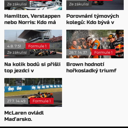
Ze zákulisí
Ze zákulisí
Hamilton, Verstappen
Porovnání týmových
nebo Norris: Kdo má
kolegů: Kdo bývá v
nejvyšší plat?
sobotu nejrychlejší?
4.8. 7:51
Formule 1
Ze zákulisí
28.7. 14:37
Formule 1
Na kolik bodů si přišli
Brown hodnotí
top jezdci v
hořkosladký triumf
posledních 4
McLarenu v
závodech?
Maďarsku
27.7. 14:49
Formule 1
McLaren ovládl
Maďarsko.
Verstappen v šoku a