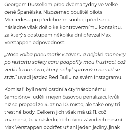
Georgem Russellem před dvěma týdny ve Velké
ceně Španělska. Nizozemec pouštěl pilota
Mercedesu po předchozím souboji před sebe,
následně však došlo ke kontroverznímu kontaktu,
za který s odstupem několika dní převzal Max
Verstappen odpovědnost:
„Naše volba pneumatik v závěru a nějaké manévry
po restartu safety caru podpořily mou frustraci, což
vedlo k manévru, který nebyl správný a neměl se
stát,“
uvedl jezdec Red Bullu na svém Instagramu.
Komisaři byli nemilosrdní a čtyřnásobnému
šampiónovi udělili nejen časovou penalizaci, kvůli
níž se propadl ze 4. až na 10. místo, ale také ony tři
trestné body. Celkem jich však má už 11, což
znamená, že v následujících dvou závodech nesmí
Max Verstappen obdržet už ani jeden jediný, jinak