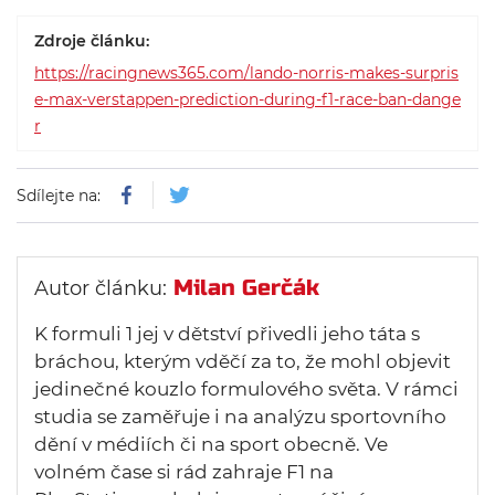
Zdroje článku:
https://racingnews365.com/lando-norris-makes-surpris
e-max-verstappen-prediction-during-f1-race-ban-dange
r
Sdílejte na:
Milan Gerčák
Autor článku:
K formuli 1 jej v dětství přivedli jeho táta s
bráchou, kterým vděčí za to, že mohl objevit
jedinečné kouzlo formulového světa. V rámci
studia se zaměřuje i na analýzu sportovního
dění v médiích či na sport obecně. Ve
volném čase si rád zahraje F1 na