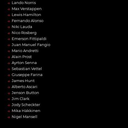
→
Lando Norris
→
Max Verstappen
→
Lewis Hamilton
→
Fernando Alonso
→
Niki Lauda
→
Nico Rosberg
→
Emerson Fittipaldi
→
Juan Manuel Fangio
→
Mario Andretti
→
Alain Prost
→
Ayrton Senna
→
Sebastian Vettel
→
Giuseppe Farina
→
James Hunt
→
Alberto Ascari
→
Jenson Button
→
Jim Clark
→
Jody Scheckter
→
Mika Häkkinen
→
Nigel Mansell