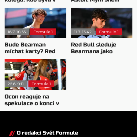
sobotu nejrychlejší?
zůstává Ferrari
16.7. 18:55
Formule 1
11.7. 13:42
Formule 1
Bude Bearman
Red Bull sleduje
míchat karty? Red
Bearmana jako
Bull mu polichotil
možnou náhradu
Verstappena
26.6. 9:11
Formule 1
Ocon reaguje na
spekulace o konci v
Haasu
O redakci Svět Formule