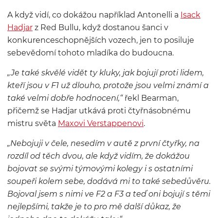
A když vidí, co dokážou například Antonelli a
Isack
Hadjar
z Red Bullu, když dostanou šanci v
konkurenceschopnějších vozech, jen to posiluje
sebevědomí tohoto mladíka do budoucna.
„Je také skvělé vidět ty kluky, jak bojují proti lidem,
kteří jsou v F1 už dlouho, protože jsou velmi známí a
také velmi dobře hodnocení,“
řekl Bearman,
přičemž se Hadjar utkává proti čtyřnásobnému
mistru světa
Maxovi Verstappenovi
.
„Nebojuji v čele, nesedím v autě z první čtyřky, na
rozdíl od těch dvou, ale když vidím, že dokážou
bojovat se svými týmovými kolegy i s ostatními
soupeři kolem sebe, dodává mi to také sebedůvěru.
Bojoval jsem s nimi ve F2 a F3 a teď oni bojují s těmi
nejlepšími, takže je to pro mě další důkaz, že