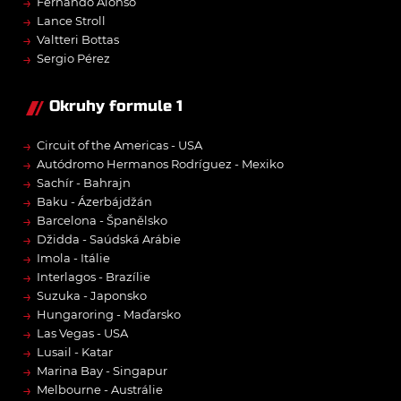
→
Fernando Alonso
→
Lance Stroll
→
Valtteri Bottas
→
Sergio Pérez
Okruhy formule 1
→
Circuit of the Americas - USA
→
Autódromo Hermanos Rodríguez - Mexiko
→
Sachír - Bahrajn
→
Baku - Ázerbájdžán
→
Barcelona - Španělsko
→
Džidda - Saúdská Arábie
→
Imola - Itálie
→
Interlagos - Brazílie
→
Suzuka - Japonsko
→
Hungaroring - Maďarsko
→
Las Vegas - USA
→
Lusail - Katar
→
Marina Bay - Singapur
→
Melbourne - Austrálie