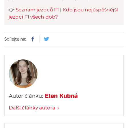
👉
Seznam jezdců F1
|
Kdo jsou nejúspěšnější
jezdci F1 všech dob?
Sdílejte na:
Elen Kubná
Autor článku:
Další články autora →