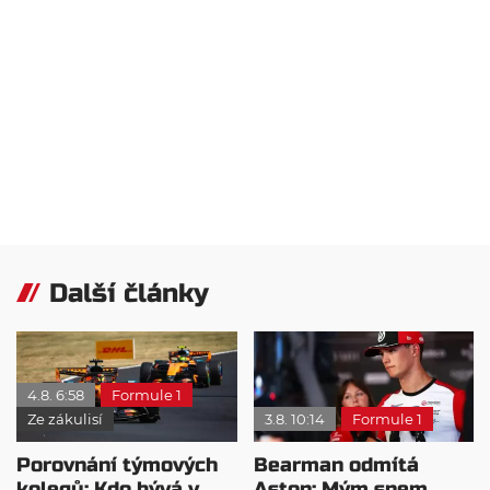
Další články
4.8. 6:58
Formule 1
Ze zákulisí
3.8. 10:14
Formule 1
Porovnání týmových
Bearman odmítá
kolegů: Kdo bývá v
Aston: Mým snem