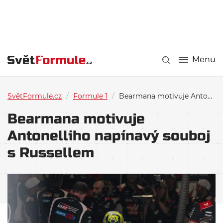
Menu
SvětFormule.cz
/
Formule 1
/
Bearmana motivuje Antonelliho napínavý souboj s Russellem
Bearmana motivuje
Antonelliho napínavý souboj
s Russellem