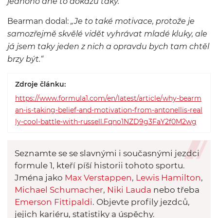
jednoho dne to dokážu taky.“
Bearman dodal:
„Je to také motivace, protože je
samozřejmě skvělé vidět vyhrávat mladé kluky, ale
já jsem taky jeden z nich a opravdu bych tam chtěl
brzy být.“
Zdroje článku:
https://www.formula1.com/en/latest/article/why-bearm
an-is-taking-belief-and-motivation-from-antonellis-real
ly-cool-battle-with-russell.Fqno1NZD9g3FaY2f0M2wg
Seznamte se se slavnými i současnými jezdci
formule 1, kteří píší historii tohoto sportu.
Jména jako
Max Verstappen
,
Lewis Hamilton
,
Michael Schumacher
,
Niki Lauda
nebo třeba
Emerson Fittipaldi
. Objevte profily jezdců,
jejich kariéru, statistiky a úspěchy.