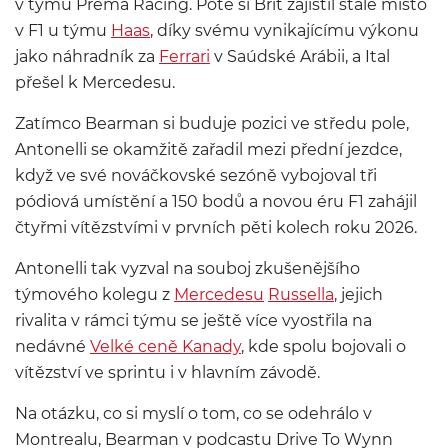
v týmu Prema Racing. Poté si Brit zajistil stálé místo
v F1 u týmu
Haas
, díky svému vynikajícímu výkonu
jako náhradník za
Ferrari
v Saúdské Arábii, a Ital
přešel k Mercedesu.
Zatímco Bearman si buduje pozici ve středu pole,
Antonelli se okamžitě zařadil mezi přední jezdce,
když ve své nováčkovské sezóně vybojoval tři
pódiová umístění a 150 bodů a novou éru F1 zahájil
čtyřmi vítězstvími v prvních pěti kolech roku 2026.
Antonelli tak vyzval na souboj zkušenějšího
týmového kolegu z
Mercedesu
Russella
, jejich
rivalita v rámci týmu se ještě více vyostřila na
nedávné
Velké ceně Kanady
, kde spolu bojovali o
vítězství ve sprintu i v hlavním závodě.
Na otázku, co si myslí o tom, co se odehrálo v
Montrealu, Bearman v podcastu Drive To Wynn