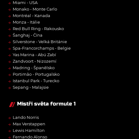
→
Miami - USA
→
Monako - Monte Carlo
→
Montréal - Kanada
→
Monza - Itálie
→
Red Bull Ring - Rakousko
→
Šanghaj - Čína
→
Silverstone - Velká Británie
→
Spa-Francorchamps - Belgie
→
Yas Marina - Abú Zabí
→
Zandvoort - Nizozemí
→
Madring - Španělsko
→
Portimão - Portugalsko
→
Istanbul Park - Turecko
→
Sepang - Malajsie
Mistři světa formule 1
→
Lando Norris
→
Max Verstappen
→
Lewis Hamilton
→
Fernando Alonso