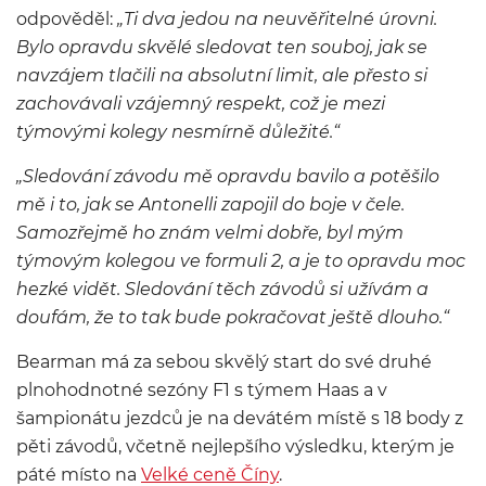
odpověděl:
„Ti dva jedou na neuvěřitelné úrovni.
Bylo opravdu skvělé sledovat ten souboj, jak se
navzájem tlačili na absolutní limit, ale přesto si
zachovávali vzájemný respekt, což je mezi
týmovými kolegy nesmírně důležité.“
„Sledování závodu mě opravdu bavilo a potěšilo
mě i to, jak se Antonelli zapojil do boje v čele.
Samozřejmě ho znám velmi dobře, byl mým
týmovým kolegou ve formuli 2, a je to opravdu moc
hezké vidět. Sledování těch závodů si užívám a
doufám, že to tak bude pokračovat ještě dlouho.“
Bearman má za sebou skvělý start do své druhé
plnohodnotné sezóny F1 s týmem Haas a v
šampionátu jezdců je na devátém místě s 18 body z
pěti závodů, včetně nejlepšího výsledku, kterým je
páté místo na
Velké ceně Číny
.