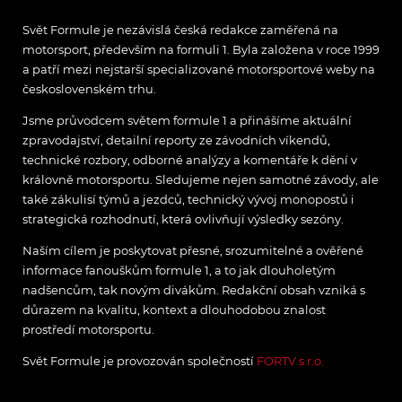
Svět Formule je nezávislá česká redakce zaměřená na
motorsport, především na formuli 1. Byla založena v roce 1999
a patří mezi nejstarší specializované motorsportové weby na
československém trhu.
Jsme průvodcem světem formule 1 a přinášíme aktuální
zpravodajství, detailní reporty ze závodních víkendů,
technické rozbory, odborné analýzy a komentáře k dění v
královně motorsportu. Sledujeme nejen samotné závody, ale
také zákulisí týmů a jezdců, technický vývoj monopostů i
strategická rozhodnutí, která ovlivňují výsledky sezóny.
Naším cílem je poskytovat přesné, srozumitelné a ověřené
informace fanouškům formule 1, a to jak dlouholetým
nadšencům, tak novým divákům. Redakční obsah vzniká s
důrazem na kvalitu, kontext a dlouhodobou znalost
prostředí motorsportu.
Svět Formule je provozován společností
FORTV s.r.o.