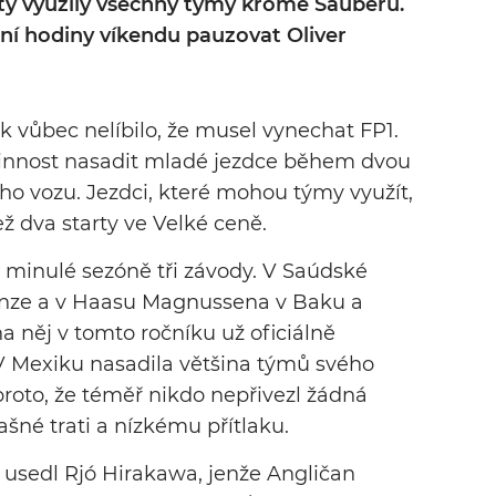
ty využily všechny týmy kromě Sauberu.
í hodiny víkendu pauzovat Oliver
 vůbec nelíbilo, že musel vynechat FP1.
vinnost nasadit mladé jezdce během dvou
o vozu. Jezdci, které mohou týmy využít,
ž dva starty ve Velké ceně.
 minulé sezóně tři závody. V Saúdské
Sainze a v Haasu Magnussena v Baku a
na něj v tomto ročníku už oficiálně
V Mexiku nasadila většina týmů svého
oto, že téměř nikdo nepřivezl žádná
rašné trati a nízkému přítlaku.
sedl Rjó Hirakawa, jenže Angličan