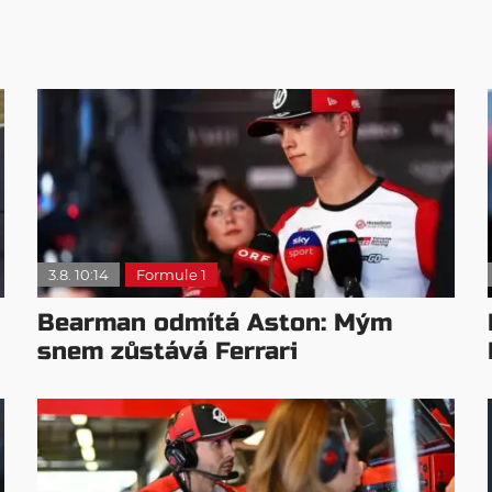
3.8. 10:14
Formule 1
Bearman odmítá Aston: Mým
snem zůstává Ferrari