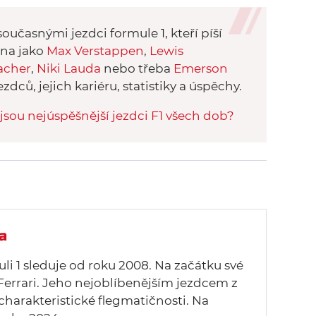
oučasnými jezdci formule 1, kteří píší
éna jako
Max Verstappen
,
Lewis
acher
,
Niki Lauda
nebo třeba
Emerson
ezdců, jejich kariéru, statistiky a úspěchy.
jsou nejúspěšnější jezdci F1 všech dob?
a
uli 1 sleduje od roku 2008. Na začátku své
Ferrari. Jeho nejoblíbenějším jezdcem z
 charakteristické flegmatičnosti. Na