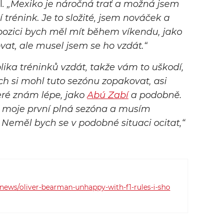
l
. „Mexiko je náročná trať a možná jsem
í trénink. Je to složité, jsem nováček a
ozici bych měl mít během víkendu, jako
vat, ale musel jsem se ho vzdát.“
lika tréninků vzdát, takže vám to uškodí,
ch si mohl tuto sezónu zopakovat, asi
teré znám lépe, jako
Abú Zabí
a podobně.
to moje první plná sezóna a musím
 Neměl bych se v podobné situaci ocitat,“
news/oliver-bearman-unhappy-with-f1-rules-i-sho