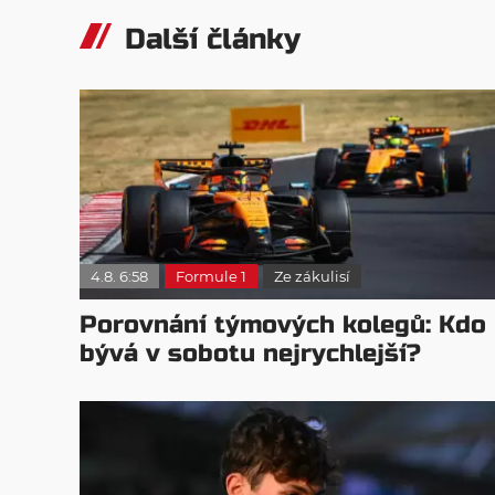
Další články
4.8. 6:58
Formule 1
Ze zákulisí
Porovnání týmových kolegů: Kdo
bývá v sobotu nejrychlejší?