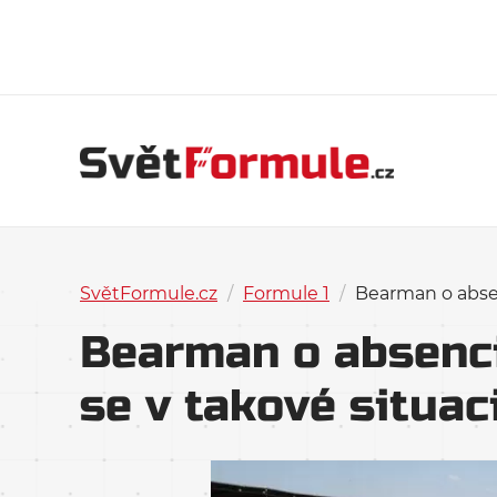
SvětFormule.cz
/
Formule 1
/
Bearman o absen
Bearman o absenci
se v takové situac