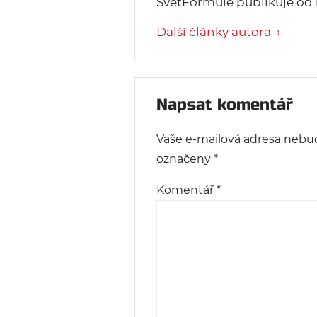
SvětFormule publikuje od 
Další články autora →
Napsat komentář
Vaše e-mailová adresa nebu
označeny
*
Komentář
*