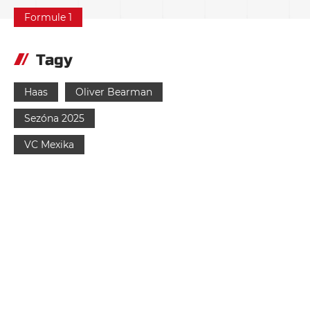
Formule 1
Tagy
Haas
Oliver Bearman
Sezóna 2025
VC Mexika