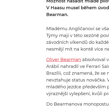
Možnost nasadit mladé pilo
V Haasu musel během úvodn
Bearman.
Mladému Angličanovi se však
Týmy mají v této sezóně po
závodních víkendů do každéh
nesmějí mít na kontě více ne
Oliver Bearman
absolvoval v
Arábii nahradil ve Ferrari 
Brazílii, což znamená, že se 
nevztahuje status nováčka. 
mladého jezdce především pr
výraznější vylepšení, kvůli p
Do Bearmanova monopostu u