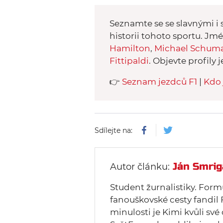
Seznamte se se slavnými i s
historii tohoto sportu. Jm
Hamilton
,
Michael Schum
Fittipaldi
. Objevte profily j
👉
Seznam jezdců F1
|
Kdo 
Sdílejte na:
Ján Smrig
Autor článku:
Student žurnalistiky. Form
fanouškovské cesty fandil 
minulosti je Kimi kvůli své