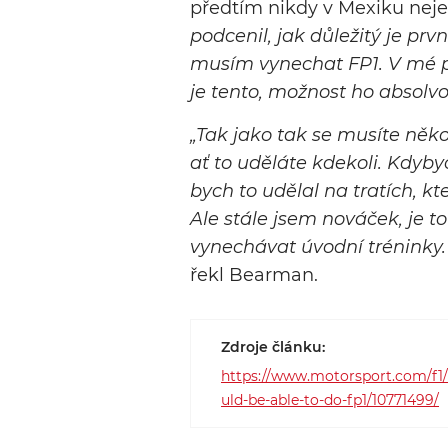
předtím nikdy v Mexiku neje
podcenil, jak důležitý je prvn
musím vynechat FP1. V mé p
je tento, možnost ho absolvo
„Tak jako tak se musíte něko
ať to uděláte kdekoli. Kdyby
bych to udělal na tratích, k
Ale stále jsem nováček, je 
vynechávat úvodní tréninky.
řekl Bearman.
Zdroje článku:
https://www.motorsport.com/f1/
uld-be-able-to-do-fp1/10771499/