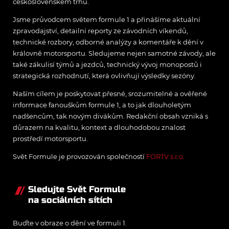
československém trhu.
Jsme průvodcem světem formule 1 a přinášíme aktuální
zpravodajství, detailní reporty ze závodních víkendů,
technické rozbory, odborné analýzy a komentáře k dění v
královně motorsportu. Sledujeme nejen samotné závody, ale
také zákulisí týmů a jezdců, technický vývoj monopostů i
strategická rozhodnutí, která ovlivňují výsledky sezóny.
Naším cílem je poskytovat přesné, srozumitelné a ověřené
informace fanouškům formule 1, a to jak dlouholetým
nadšencům, tak novým divákům. Redakční obsah vzniká s
důrazem na kvalitu, kontext a dlouhodobou znalost
prostředí motorsportu.
Svět Formule je provozován společností
FORTV s.r.o.
Sledujte Svět Formule
na sociálních sítích
Buďte v obraze o dění ve formuli 1.