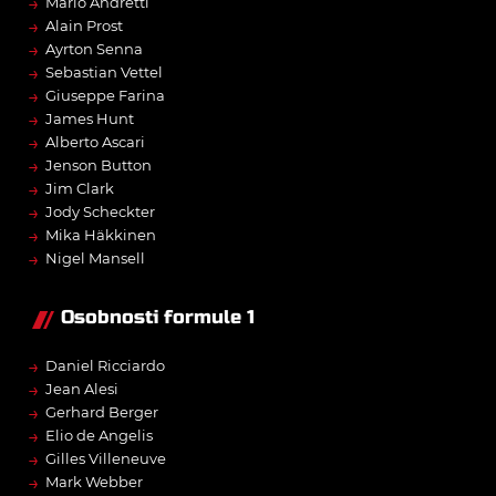
→
Mario Andretti
→
Alain Prost
→
Ayrton Senna
→
Sebastian Vettel
→
Giuseppe Farina
→
James Hunt
→
Alberto Ascari
→
Jenson Button
→
Jim Clark
→
Jody Scheckter
→
Mika Häkkinen
→
Nigel Mansell
Osobnosti formule 1
→
Daniel Ricciardo
→
Jean Alesi
→
Gerhard Berger
→
Elio de Angelis
→
Gilles Villeneuve
→
Mark Webber