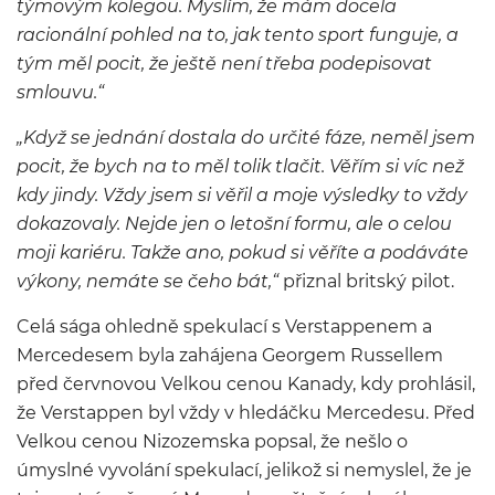
týmovým kolegou. Myslím, že mám docela
racionální pohled na to, jak tento sport funguje, a
tým měl pocit, že ještě není třeba podepisovat
smlouvu.“
„Když se jednání dostala do určité fáze, neměl jsem
pocit, že bych na to měl tolik tlačit. Věřím si víc než
kdy jindy. Vždy jsem si věřil a moje výsledky to vždy
dokazovaly. Nejde jen o letošní formu, ale o celou
moji kariéru. Takže ano, pokud si věříte a podáváte
výkony, nemáte se čeho bát,“
přiznal britský pilot.
Celá sága ohledně spekulací s Verstappenem a
Mercedesem byla zahájena Georgem Russellem
před červnovou Velkou cenou Kanady, kdy prohlásil,
že Verstappen byl vždy v hledáčku Mercedesu. Před
Velkou cenou Nizozemska popsal, že nešlo o
úmyslné vyvolání spekulací, jelikož si nemyslel, že je