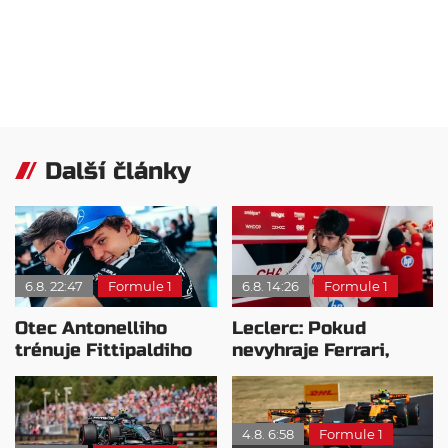
Další články
6.8. 22:47
Formule 1
6.8. 14:26
Formule 1
Otec Antonelliho
Leclerc: Pokud
trénuje Fittipaldiho
nevyhraje Ferrari,
syna: Brazilec
přeji titul
vychvaluje lídra
Antonellimu
4.8. 6:58
Formule 1