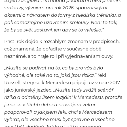
to jen žonglování s mnoha prioritami mezi plněním
smlouvy, vývojem pro rok 2026, sponzorskými
akcemi a návratem do formy z hlediska tréninku, a
pak samozřejmě uzavřením smlouvy. Není to tak,
že by se svět zastavil, jen aby se to vyřešilo.“
Příští rok dojde k rozsáhlým změnám v předpisech,
což znamená, že pořadí je v současné době
neznámé, a to hraje roli při vyjednávání smlouvy.
„Musíte se podívat na to, co by pro vás bylo
výhodné, ale také na to, jaká jsou rizika,“
řekl
Russell, který se k Mercedesu připojil už v roce 2017
jako juniorský jezdec.
„Musíte tedy zvážit scénář
rizika a odměny. Jsem loajální k Mercedesu, protože
jsme se v těchto letech navzájem velmi
podporovali, a jak jsem řekl, chci s Mercedesem
vyhrát, ale všechno musí být správné a všechno
musí být sladěné. Takže ať už to znamená