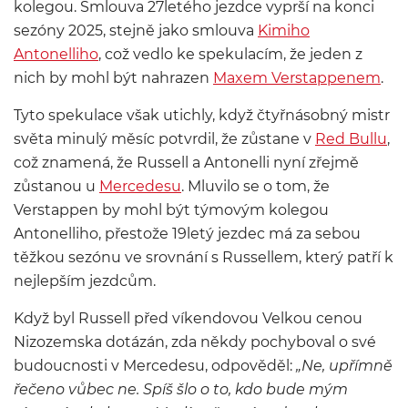
kolegou. Smlouva 27letého jezdce vyprší na konci
sezóny 2025, stejně jako smlouva
Kimiho
Antonelliho
, což vedlo ke spekulacím, že jeden z
nich by mohl být nahrazen
Maxem Verstappenem
.
Tyto spekulace však utichly, když čtyřnásobný mistr
světa minulý měsíc potvrdil, že zůstane v
Red Bullu
,
což znamená, že Russell a Antonelli nyní zřejmě
zůstanou u
Mercedesu
. Mluvilo se o tom, že
Verstappen by mohl být týmovým kolegou
Antonelliho, přestože 19letý jezdec má za sebou
těžkou sezónu ve srovnání s Russellem, který patří k
nejlepším jezdcům.
Když byl Russell před víkendovou Velkou cenou
Nizozemska dotázán, zda někdy pochyboval o své
budoucnosti v Mercedesu, odpověděl:
„Ne, upřímně
řečeno vůbec ne. Spíš šlo o to, kdo bude mým