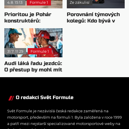
4.8. 15:13
Formule 1
Ze zákulisí
Prioritou je Pohár
Porovnání týmových
konstruktérů:
kolegů: Kdo bývá v
Mercedesu je jedno,
sobotu nejrychlejší?
kdo zvítězí
31.7. 11:29
Formule 1
Audi láká řadu jezdců:
O přestup by mohl mít
zájem i Russell
O redakci Svět Formule
Svět Formule je nezávislá česká redakce zaměřená na
motorsport, především na formuli 1. Byla založena v roce 1999
a patří mezi nejstarší specializované motorsportové weby na