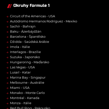
Okruhy formule 1
→
Circuit of the Americas - USA
→
Autódromo Hermanos Rodríguez - Mexiko
→
Sachír - Bahrajn
→
Baku - Ázerbájdžán
→
Barcelona - Španělsko
→
Džidda - Saúdská Arábie
→
Imola - Itálie
→
Interlagos - Brazílie
→
Suzuka - Japonsko
→
Hungaroring - Maďarsko
→
Las Vegas - USA
→
Lusail - Katar
→
Marina Bay - Singapur
→
Melbourne - Austrálie
→
Miami - USA
→
Monako - Monte Carlo
→
Montréal - Kanada
→
Monza - Itálie
→
Red Bull Ring - Rakousko