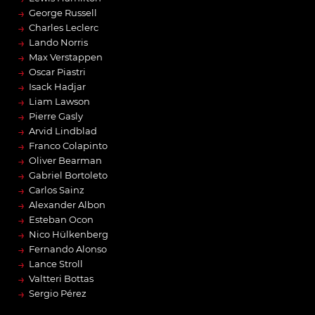
→
George Russell
→
Charles Leclerc
→
Lando Norris
→
Max Verstappen
→
Oscar Piastri
→
Isack Hadjar
→
Liam Lawson
→
Pierre Gasly
→
Arvid Lindblad
→
Franco Colapinto
→
Oliver Bearman
→
Gabriel Bortoleto
→
Carlos Sainz
→
Alexander Albon
→
Esteban Ocon
→
Nico Hülkenberg
→
Fernando Alonso
→
Lance Stroll
→
Valtteri Bottas
→
Sergio Pérez