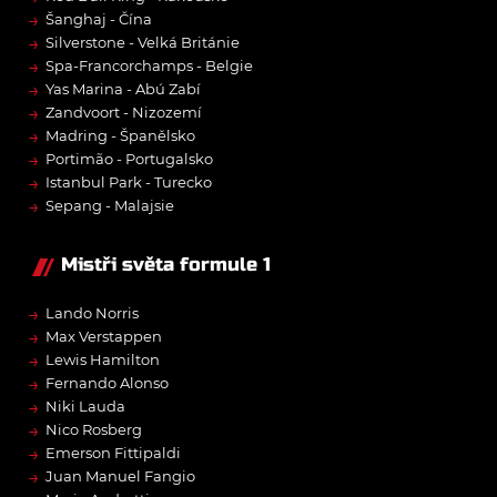
→
Šanghaj - Čína
→
Silverstone - Velká Británie
→
Spa-Francorchamps - Belgie
→
Yas Marina - Abú Zabí
→
Zandvoort - Nizozemí
→
Madring - Španělsko
→
Portimão - Portugalsko
→
Istanbul Park - Turecko
→
Sepang - Malajsie
Mistři světa formule 1
→
Lando Norris
→
Max Verstappen
→
Lewis Hamilton
→
Fernando Alonso
→
Niki Lauda
→
Nico Rosberg
→
Emerson Fittipaldi
→
Juan Manuel Fangio