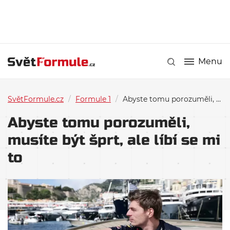
Menu
SvětFormule.cz
/
Formule 1
/
Abyste tomu porozuměli, musíte být šprt, ale líbí se mi to
Abyste tomu porozuměli,
musíte být šprt, ale líbí se mi
to