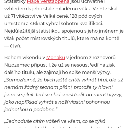
Statistiky
Maxe Verstappena
jsou úchvatné i
vzhledem k jeho stále mladému věku. Ve F1 získal
už 71 vítězství ve Velké ceně, 128 pódiových
umístění a 48krát vyhrál sobotní kvalifikaci.
Nejdůležitější statistikou spojenou s jeho jménem je
však počet mistrovských titulů, které má na kontě
— čtyři.
Během víkendu v
Monaku
v jednom z rozhovorů
Nizozemec připustil, že už se nesoustředí na zisk
dalšího titulu, ale zajímají ho spíše menší výzvy.
„Samozřejmě, že bych ještě chtěl vyhrát titul, ale už
nemám žádný seznam přání, protože ty hlavní
jsem si splnil. Teď se chci soustředit na menší výzvy,
jako například vyhrát s naší vlastní pohonnou
jednotkou a podobně.“
„Jednoduše cítím vášeň ve všem, co se týká