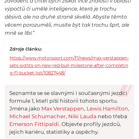
závodění, a chtěl bych získat více znalostí v oblasti
výpočtů či umělé inteligence, která je trochu
děsivá, ale na druhé straně skvělá. Abyste těmto
věcem porozuměli, musíte být tak trochu šprt, ale
mně se líbí.“
Zdroje článku:
https://www.motorsport.com/f1/news/max-verstappen-
sets-sights-on-new-red-bull-milestone-after-completin
g-f1-bucket-list/10827448/
Seznamte se se slavnými i současnými jezdci
formule 1, kteří píší historii tohoto sportu.
Jména jako
Max Verstappen
,
Lewis Hamilton
,
Michael Schumacher
,
Niki Lauda
nebo třeba
Emerson Fittipaldi
. Objevte profily jezdců,
jejich kariéru, statistiky a úspěchy.