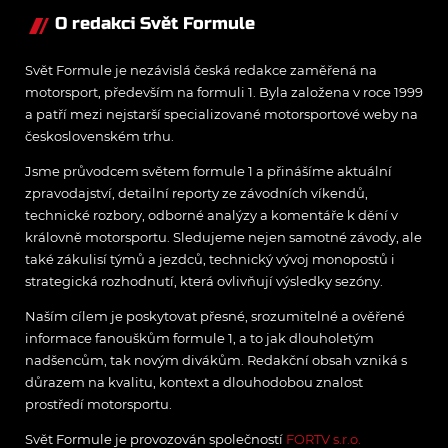
O redakci Svět Formule
Svět Formule je nezávislá česká redakce zaměřená na
motorsport, především na formuli 1. Byla založena v roce 1999
a patří mezi nejstarší specializované motorsportové weby na
československém trhu.
Jsme průvodcem světem formule 1 a přinášíme aktuální
zpravodajství, detailní reporty ze závodních víkendů,
technické rozbory, odborné analýzy a komentáře k dění v
královně motorsportu. Sledujeme nejen samotné závody, ale
také zákulisí týmů a jezdců, technický vývoj monopostů i
strategická rozhodnutí, která ovlivňují výsledky sezóny.
Naším cílem je poskytovat přesné, srozumitelné a ověřené
informace fanouškům formule 1, a to jak dlouholetým
nadšencům, tak novým divákům. Redakční obsah vzniká s
důrazem na kvalitu, kontext a dlouhodobou znalost
prostředí motorsportu.
Svět Formule je provozován společností
FORTV s.r.o.