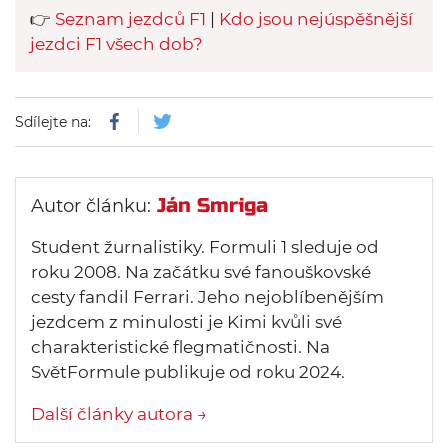
👉
Seznam jezdců F1
|
Kdo jsou nejúspěšnější
jezdci F1 všech dob?
Sdílejte na:
Ján Smriga
Autor článku:
Student žurnalistiky. Formuli 1 sleduje od
roku 2008. Na začátku své fanouškovské
cesty fandil Ferrari. Jeho nejoblíbenějším
jezdcem z minulosti je Kimi kvůli své
charakteristické flegmatičnosti. Na
SvětFormule publikuje od roku 2024.
Další články autora →