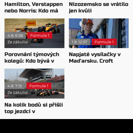
Hamilton, Verstappen
Nizozemsko se vrátilo
nebo Norris: Kdo má
jen kvůli
nejvyšší plat?
Verstappenovi, říká
Ecclestone
4.8. 6:58
Formule 1
Ze zákulisí
1.8. 12:57
Formule 1
Porovnání týmových
Napjaté vysílačky v
kolegů: Kdo bývá v
Maďarsku. Croft
sobotu nejrychlejší?
naznačil odchod
Verstappena
4.8. 7:51
Formule 1
Ze zákulisí
Na kolik bodů si přišli
top jezdci v
posledních 4
závodech?