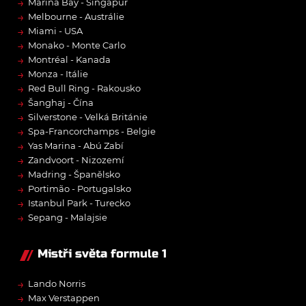
→
Marina Bay - Singapur
→
Melbourne - Austrálie
→
Miami - USA
→
Monako - Monte Carlo
→
Montréal - Kanada
→
Monza - Itálie
→
Red Bull Ring - Rakousko
→
Šanghaj - Čína
→
Silverstone - Velká Británie
→
Spa-Francorchamps - Belgie
→
Yas Marina - Abú Zabí
→
Zandvoort - Nizozemí
→
Madring - Španělsko
→
Portimão - Portugalsko
→
Istanbul Park - Turecko
→
Sepang - Malajsie
Mistři světa formule 1
→
Lando Norris
→
Max Verstappen