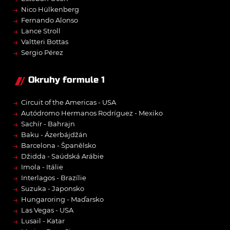
→
Nico Hülkenberg
→
Fernando Alonso
→
Lance Stroll
→
Valtteri Bottas
→
Sergio Pérez
Okruhy formule 1
→
Circuit of the Americas - USA
→
Autódromo Hermanos Rodríguez - Mexiko
→
Sachír - Bahrajn
→
Baku - Ázerbájdžán
→
Barcelona - Španělsko
→
Džidda - Saúdská Arábie
→
Imola - Itálie
→
Interlagos - Brazílie
→
Suzuka - Japonsko
→
Hungaroring - Maďarsko
→
Las Vegas - USA
→
Lusail - Katar