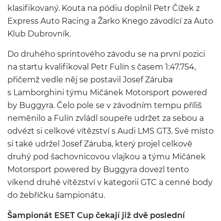
klasifikovaný. Kouta na pódiu doplnil Petr Čížek z
Express Auto Racing a Žarko Knego závodící za Auto
Klub Dubrovník.
Do druhého sprintového závodu se na první pozici
na startu kvalifikoval Petr Fulín s časem 1:47.754,
přičemž vedle něj se postavil Josef Záruba
s Lamborghini týmu Mičánek Motorsport powered
by Buggyra. Čelo pole se v závodním tempu příliš
neměnilo a Fulín zvládl soupeře udržet za sebou a
odvézt si celkové vítězství s Audi LMS GT3. Své místo
si také udržel Josef Záruba, který projel celkově
druhý pod šachovnicovou vlajkou a týmu Mičánek
Motorsport powered by Buggyra dovezl tento
víkend druhé vítězství v kategorii GTC a cenné body
do žebříčku šampionátu.
Šampionát ESET Cup čekají již dvě poslední