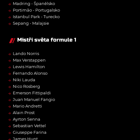
→
Madring - Španělsko
→
Portimão - Portugalsko
→
Istanbul Park - Turecko
→
Sepang - Malajsie
Mistři světa formule 1
→
Lando Norris
→
Max Verstappen
→
Lewis Hamilton
→
Fernando Alonso
→
Niki Lauda
→
Nico Rosberg
→
Emerson Fittipaldi
→
Juan Manuel Fangio
→
Mario Andretti
→
Alain Prost
→
Ayrton Senna
→
Sebastian Vettel
→
Giuseppe Farina
→
James Hunt