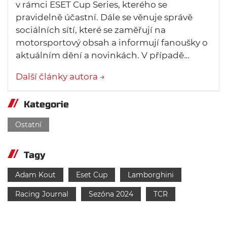
v rámci ESET Cup Series, kterého se
pravidelně účastní. Dále se věnuje správě
sociálních sítí, které se zaměřují na
motorsportový obsah a informují fanoušky o
aktuálním dění a novinkách. V případě…
Další články autora →
Kategorie
Ostatní
Tagy
Adam Kout
Eset Cup
Lamborghini
Racing Journal
Sezóna 2024
TCR