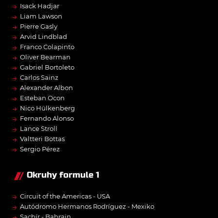
→
Isack Hadjar
→
Liam Lawson
→
Pierre Gasly
→
Arvid Lindblad
→
Franco Colapinto
→
Oliver Bearman
→
Gabriel Bortoleto
→
Carlos Sainz
→
Alexander Albon
→
Esteban Ocon
→
Nico Hülkenberg
→
Fernando Alonso
→
Lance Stroll
→
Valtteri Bottas
→
Sergio Pérez
Okruhy formule 1
→
Circuit of the Americas - USA
→
Autódromo Hermanos Rodríguez - Mexiko
→
Sachír - Bahrajn