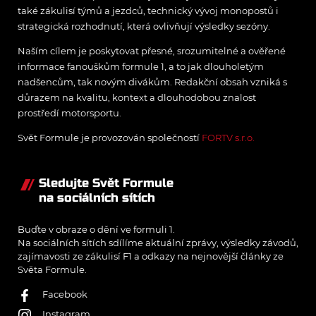
také zákulisí týmů a jezdců, technický vývoj monopostů i
strategická rozhodnutí, která ovlivňují výsledky sezóny.
Naším cílem je poskytovat přesné, srozumitelné a ověřené
informace fanouškům formule 1, a to jak dlouholetým
nadšencům, tak novým divákům. Redakční obsah vzniká s
důrazem na kvalitu, kontext a dlouhodobou znalost
prostředí motorsportu.
Svět Formule je provozován společností
FORTV s.r.o.
Sledujte Svět Formule
na sociálních sítích
Buďte v obraze o dění ve formuli 1.
Na sociálních sítích sdílíme aktuální zprávy, výsledky závodů,
zajímavosti ze zákulisí F1 a odkazy na nejnovější články ze
Světa Formule.
Facebook
Instagram