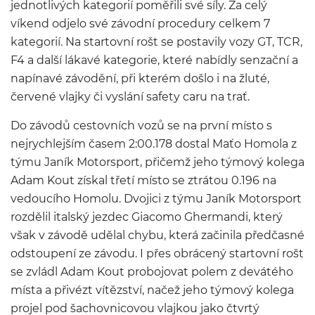
jednotlivých kategorií poměřili své síly. Za celý
víkend odjelo své závodní procedury celkem 7
kategorií. Na startovní rošt se postavily vozy GT, TCR,
F4 a další lákavé kategorie, které nabídly senzační a
napínavé závodění, při kterém došlo i na žluté,
červené vlajky či vyslání safety caru na trať.
Do závodů cestovních vozů se na první místo s
nejrychlejším časem 2:00.178 dostal Maťo Homola z
týmu Janík Motorsport, přičemž jeho týmový kolega
Adam Kout získal třetí místo se ztrátou 0.196 na
vedoucího Homolu. Dvojici z týmu Janík Motorsport
rozdělil italský jezdec Giacomo Ghermandi, který
však v závodě udělal chybu, která začinila předčasné
odstoupení ze závodu. I přes obrácený startovní rošt
se zvládl Adam Kout probojovat polem z devátého
místa a přivézt vítězství, načež jeho týmový kolega
projel pod šachovnicovou vlajkou jako čtvrtý