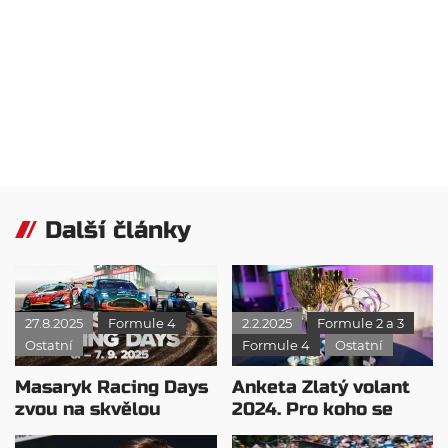
Další články
27.8.2025
Formule 4
2.2.2025
Formule 2 a 3
Ostatní
Formule 4
Ostatní
Masaryk Racing Days
Anketa Zlatý volant
zvou na skvělou
2024. Pro koho se
podívanou
hlasuje?