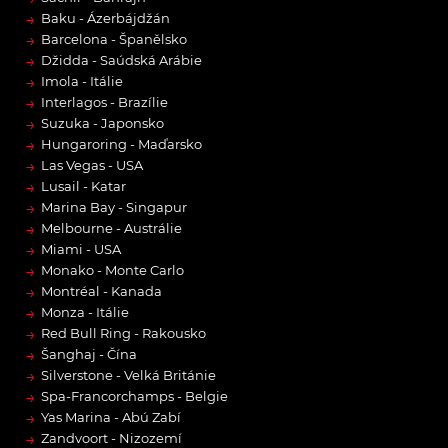
→
Baku - Ázerbájdžán
→
Barcelona - Španělsko
→
Džidda - Saúdská Arábie
→
Imola - Itálie
→
Interlagos - Brazílie
→
Suzuka - Japonsko
→
Hungaroring - Maďarsko
→
Las Vegas - USA
→
Lusail - Katar
→
Marina Bay - Singapur
→
Melbourne - Austrálie
→
Miami - USA
→
Monako - Monte Carlo
→
Montréal - Kanada
→
Monza - Itálie
→
Red Bull Ring - Rakousko
→
Šanghaj - Čína
→
Silverstone - Velká Británie
→
Spa-Francorchamps - Belgie
→
Yas Marina - Abú Zabí
→
Zandvoort - Nizozemí