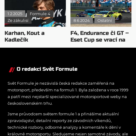
1.2.2025
Formule 4
Ze zákulisí
8.6.2024
Ostatní
Karhan, Kout a
F4, Endurance či GT –
Kadlečík
Eset Cup se vrací na
reprezentanty na FIA
Slovensko
Motorsport Games
O redakci Svět Formule
Svět Formule je nezávislá česká redakce zaměřená na
motorsport, především na formuli 1. Byla založena v roce 1999
a patří mezi nejstarší specializované motorsportové weby na
československém trhu.
Jsme průvodcem světem formule 1 a přinášíme aktuální
zpravodajství, detailní reporty ze závodních víkendů,
technické rozbory, odborné analýzy a komentáře k dění v
královně motorsportu. Sledujeme nejen samotné závody, ale