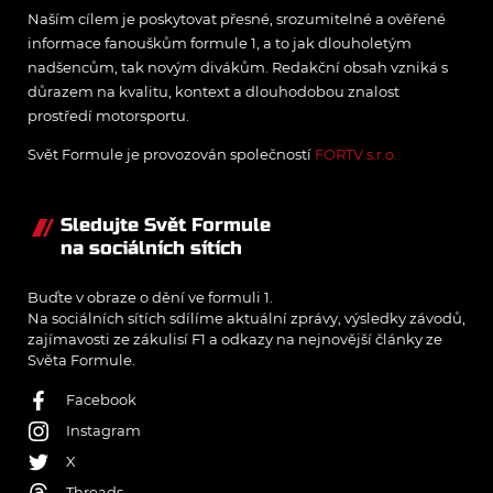
Naším cílem je poskytovat přesné, srozumitelné a ověřené
informace fanouškům formule 1, a to jak dlouholetým
nadšencům, tak novým divákům. Redakční obsah vzniká s
důrazem na kvalitu, kontext a dlouhodobou znalost
prostředí motorsportu.
Svět Formule je provozován společností
FORTV s.r.o.
Sledujte Svět Formule
na sociálních sítích
Buďte v obraze o dění ve formuli 1.
Na sociálních sítích sdílíme aktuální zprávy, výsledky závodů,
zajímavosti ze zákulisí F1 a odkazy na nejnovější články ze
Světa Formule.
Facebook
Instagram
X
Threads