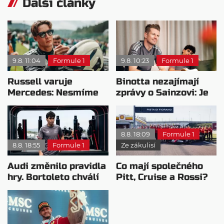
Další články
9.8. 11:04
Formule 1
9.8. 10:23
Formule 1
Russell varuje
Binotta nezajímají
Mercedes: Nesmíme
zprávy o Sainzovi: Je
usnout na vavřínech
to důkaz, že Audi
roste
8.8. 18:09
Formule 1
8.8. 18:55
Formule 1
Ze zákulisí
Audi změnilo pravidla
Co mají společného
hry. Bortoleto chválí
Pitt, Cruise a Rossi?
nový tým i jeho
Všichni řídili
mentalitu
monopost F1