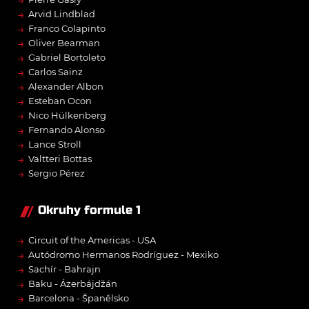
→
→
Arvid Lindblad
→
Franco Colapinto
→
Oliver Bearman
→
Gabriel Bortoleto
→
Carlos Sainz
→
Alexander Albon
→
Esteban Ocon
→
Nico Hülkenberg
→
Fernando Alonso
→
Lance Stroll
→
Valtteri Bottas
→
Sergio Pérez
Okruhy formule 1
→
Circuit of the Americas - USA
→
Autódromo Hermanos Rodríguez - Mexiko
→
Sachír - Bahrajn
→
Baku - Ázerbájdžán
→
Barcelona - Španělsko