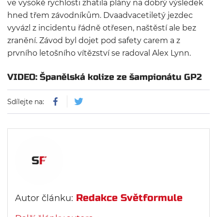
ve vysoké rychlosti zhatila plány na dobrý výsledek
hned třem závodníkům. Dvaadvacetiletý jezdec
vyvázl z incidentu řádně otřesen, naštěstí ale bez
zranění. Závod byl dojet pod safety carem a z
prvního letošního vítězství se radoval Alex Lynn.
VIDEO: Španělská kolize ze šampionátu GP2
Sdílejte na:
Redakce Světformule
Autor článku: