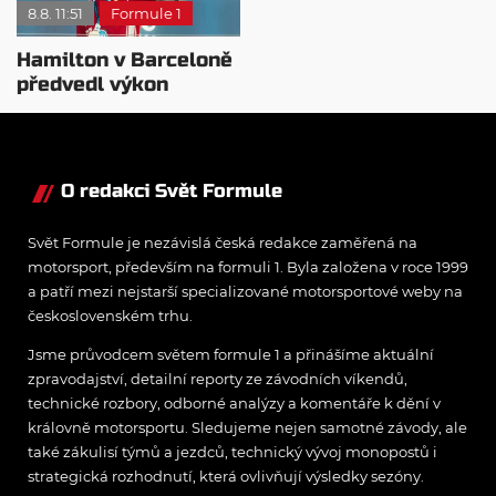
8.8. 11:51
Formule 1
Hamilton v Barceloně
předvedl výkon
pravého šampiona
O redakci Svět Formule
Svět Formule je nezávislá česká redakce zaměřená na
motorsport, především na formuli 1. Byla založena v roce 1999
a patří mezi nejstarší specializované motorsportové weby na
československém trhu.
Jsme průvodcem světem formule 1 a přinášíme aktuální
zpravodajství, detailní reporty ze závodních víkendů,
technické rozbory, odborné analýzy a komentáře k dění v
královně motorsportu. Sledujeme nejen samotné závody, ale
také zákulisí týmů a jezdců, technický vývoj monopostů i
strategická rozhodnutí, která ovlivňují výsledky sezóny.