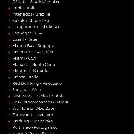
→
Džidda - Saúdská Arábie
→
Imola - Itálie
→
Interlagos - Brazílie
→
Suzuka - Japonsko
→
Hungaroring - Maďarsko
→
Las Vegas - USA
→
Lusail - Katar
→
Marina Bay - Singapur
→
Melbourne - Austrálie
→
Miami - USA
→
Monako - Monte Carlo
→
Montréal - Kanada
→
Monza - Itálie
→
Red Bull Ring - Rakousko
→
Šanghaj - Čína
→
Silverstone - Velká Británie
→
Spa-Francorchamps - Belgie
→
Yas Marina - Abú Zabí
→
Zandvoort - Nizozemí
→
Madring - Španělsko
→
Portimão - Portugalsko
→
Istanbul Park - Turecko