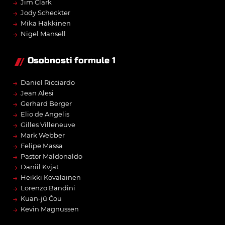
→
Jim Clark
→
Jody Scheckter
→
Mika Häkkinen
→
Nigel Mansell
Osobnosti formule 1
→
Daniel Ricciardo
→
Jean Alesi
→
Gerhard Berger
→
Elio de Angelis
→
Gilles Villeneuve
→
Mark Webber
→
Felipe Massa
→
Pastor Maldonaldo
→
Daniil Kvjat
→
Heikki Kovalainen
→
Lorenzo Bandini
→
Kuan-jü Čou
→
Kevin Magnussen