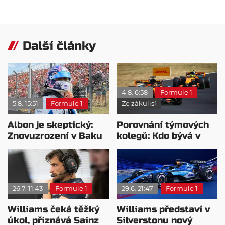
Další články
4.8. 6:58
Formule 1
5.8. 15:51
Formule 1
Ze zákulisí
Albon je skeptický:
Porovnání týmových
Znovuzrození v Baku
kolegů: Kdo bývá v
nepovažuje za reálne
sobotu nejrychlejší?
26.7. 11:43
Formule 1
29.6. 21:47
Formule 1
Williams čeká těžký
Williams představí v
úkol, přiznává Sainz
Silverstonu nový