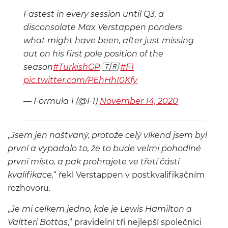
Fastest in every session until Q3, a
disconsolate Max Verstappen ponders
what might have been, after just missing
out on his first pole position of the
season
#TurkishGP
🇹🇷
#F1
pic.twitter.com/PEhHhI0Kfy
— Formula 1 (@F1)
November 14, 2020
„
Jsem jen naštvaný, protože celý víkend jsem byl
první a vypadalo to, že to bude velmi pohodlné
první místo, a pak prohrajete ve třetí části
kvalifikace,
“ řekl Verstappen v postkvalifikačním
rozhovoru.
„
Je mi celkem jedno, kde je Lewis Hamilton a
Valtteri Bottas
,“ pravidelní tři nejlepší společníci