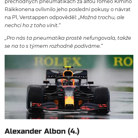
přechodných pneumatikách za alfou romeo Kimiho
Räikkonena ovlivnilo jeho poslední pokusy o návrat
na P1, Verstappen odpověděl: „
Možná trochu, ale
nechci ho z toho vinit.“
„Pro nás ta pneumatika prostě nefungovala, takže
se na to s týmem rozhodně podíváme.“
Alexander Albon (4.)