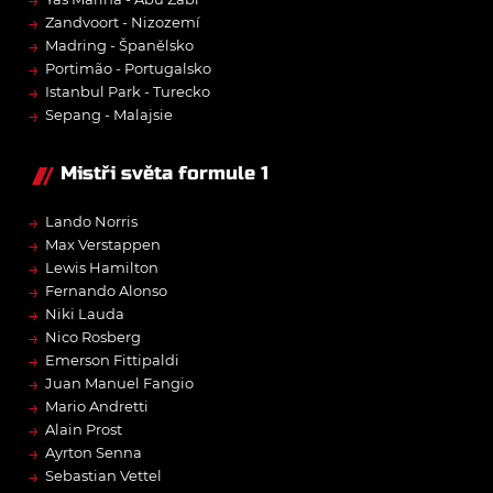
→
→
Zandvoort - Nizozemí
→
Madring - Španělsko
→
Portimão - Portugalsko
→
Istanbul Park - Turecko
→
Sepang - Malajsie
Mistři světa formule 1
→
Lando Norris
→
Max Verstappen
→
Lewis Hamilton
→
Fernando Alonso
→
Niki Lauda
→
Nico Rosberg
→
Emerson Fittipaldi
→
Juan Manuel Fangio
→
Mario Andretti
→
Alain Prost
→
Ayrton Senna
→
Sebastian Vettel