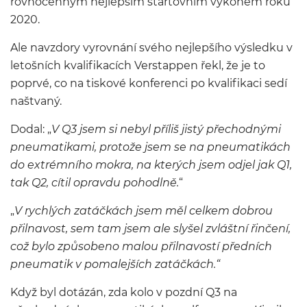
rovnocenným nejlepším startovním výkonem roku
2020.
Ale navzdory vyrovnání svého nejlepšího výsledku v
letošních kvalifikacích Verstappen řekl, že je to
poprvé, co na tiskové konferenci po kvalifikaci sedí
naštvaný.
Dodal: „
V Q3 jsem si nebyl příliš jistý přechodnými
pneumatikami, protože jsem se na pneumatikách
do extrémního mokra, na kterých jsem odjel jak Q1,
tak Q2, cítil opravdu pohodlně.
“
„
V rychlých zatáčkách jsem měl celkem dobrou
přilnavost, sem tam jsem ale slyšel zvláštní řinčení,
což bylo způsobeno malou přilnavostí předních
pneumatik v pomalejších zatáčkách.“
Když byl dotázán, zda kolo v pozdní Q3 na