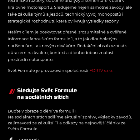
technické rozbory, odborné analýzy a komentáře k dění v
královně motorsportu. Sledujeme nejen samotné závody, ale
také zákulisí týmů a jezdců, technický vývoj monopostů i
strategická rozhodnutí, která ovlivňují výsledky sezóny.
Naším cílem je poskytovat přesné, srozumitelné a ověřené
informace fanouškům formule 1, a to jak dlouholetým
nadšencům, tak novým divákům. Redakční obsah vzniká s
důrazem na kvalitu, kontext a dlouhodobou znalost
prostředí motorsportu.
Svět Formule je provozován společností
FORTV s.r.o.
Sledujte Svět Formule
na sociálních sítích
Buďte v obraze o dění ve formuli 1.
Na sociálních sítích sdílíme aktuální zprávy, výsledky závodů,
zajímavosti ze zákulisí F1 a odkazy na nejnovější články ze
Světa Formule.
Facebook