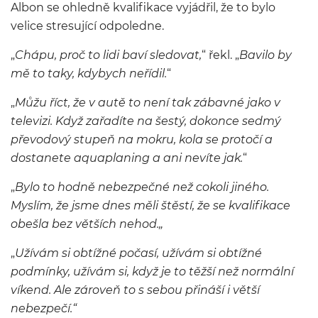
Albon se ohledně kvalifikace vyjádřil, že to bylo
velice stresující odpoledne.
„
Chápu, proč to lidi baví sledovat,
“ řekl. „
Bavilo by
mě to taky, kdybych neřídil.
“
„
Můžu říct, že v autě to není tak zábavné jako v
televizi. Když zařadíte na šestý, dokonce sedmý
převodový stupeň na mokru, kola se protočí a
dostanete aquaplaning a ani nevíte jak.
“
„
Bylo to hodně nebezpečné než cokoli jiného.
Myslím, že jsme dnes měli štěstí, že se kvalifikace
obešla bez větších nehod.
„
„
Užívám si obtížné počasí, užívám si obtížné
podmínky, užívám si, když je to těžší než normální
víkend. Ale zároveň to s sebou přináší i větší
nebezpečí.“