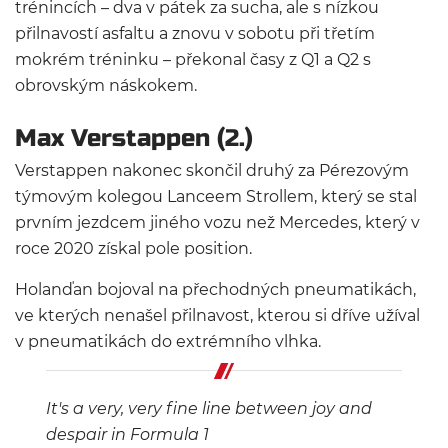
trénincích – dva v pátek za sucha, ale s nízkou
přilnavostí asfaltu a znovu v sobotu při třetím
mokrém tréninku – překonal časy z Q1 a Q2 s
obrovským náskokem.
Max Verstappen (2.)
Verstappen nakonec skončil druhý za Pérezovým
týmovým kolegou Lanceem Strollem, který se stal
prvním jezdcem jiného vozu než Mercedes, který v
roce 2020 získal pole position.
Holanďan bojoval na přechodných pneumatikách,
ve kterých nenašel přilnavost, kterou si dříve užíval
v pneumatikách do extrémního vlhka.
It's a very, very fine line between joy and
despair in Formula 1