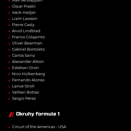
→
Max Verstappen
→
Oscar Piastri
→
Isack Hadjar
→
Liam Lawson
→
Pierre Gasly
→
Arvid Lindblad
→
Franco Colapinto
→
Oliver Bearman
→
Gabriel Bortoleto
→
Carlos Sainz
→
Alexander Albon
→
Esteban Ocon
→
Nico Hülkenberg
→
Fernando Alonso
→
Lance Stroll
→
Valtteri Bottas
→
Sergio Pérez
Okruhy formule 1
→
Circuit of the Americas - USA