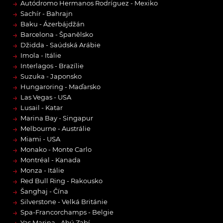
→
Autódromo Hermanos Rodríguez - Mexiko
→
Sachír - Bahrajn
→
Baku - Ázerbájdžán
→
Barcelona - Španělsko
→
Džidda - Saúdská Arábie
→
Imola - Itálie
→
Interlagos - Brazílie
→
Suzuka - Japonsko
→
Hungaroring - Maďarsko
→
Las Vegas - USA
→
Lusail - Katar
→
Marina Bay - Singapur
→
Melbourne - Austrálie
→
Miami - USA
→
Monako - Monte Carlo
→
Montréal - Kanada
→
Monza - Itálie
→
Red Bull Ring - Rakousko
→
Šanghaj - Čína
→
Silverstone - Velká Británie
→
Spa-Francorchamps - Belgie
Yas Marina - Abú Zabí