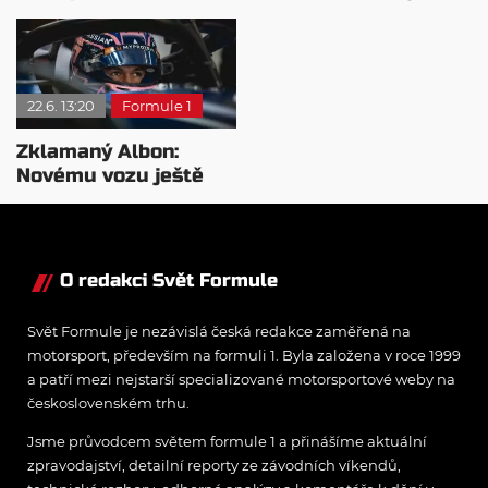
design monopostu
22.6. 13:20
Formule 1
Zklamaný Albon:
Novému vozu ještě
moc nevěřím
O redakci Svět Formule
Svět Formule je nezávislá česká redakce zaměřená na
motorsport, především na formuli 1. Byla založena v roce 1999
a patří mezi nejstarší specializované motorsportové weby na
československém trhu.
Jsme průvodcem světem formule 1 a přinášíme aktuální
zpravodajství, detailní reporty ze závodních víkendů,