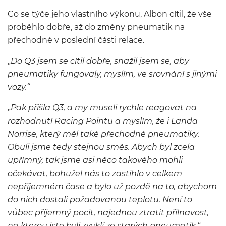
Co se týče jeho vlastního výkonu, Albon cítil, že vše
proběhlo dobře, až do změny pneumatik na
přechodné v poslední části relace.
„
Do Q3 jsem se cítil dobře, snažil jsem se, aby
pneumatiky fungovaly, myslím, ve srovnání s jinými
vozy.“
„
Pak přišla Q3, a my museli rychle reagovat na
rozhodnutí Racing Pointu a myslím, že i Landa
Norrise, který měl také přechodné pneumatiky.
Obuli jsme tedy stejnou směs. Abych byl zcela
upřímný, tak jsme asi něco takového mohli
očekávat, bohužel nás to zastihlo v celkem
nepříjemném čase a bylo už pozdě na to, abychom
do nich dostali požadovanou teplotu. Není to
vůbec příjemný pocit, najednou ztratit přilnavost,
na kterou jste byli zvyklí ze starých pneumatik.“