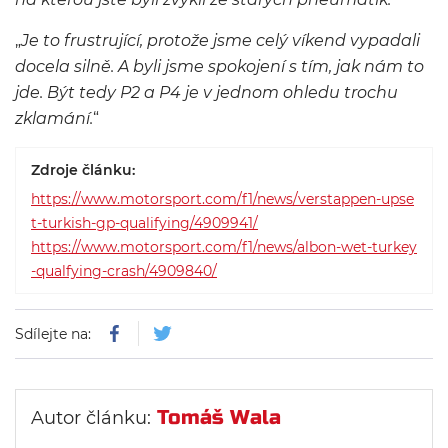
„
Je to frustrující, protože jsme celý víkend vypadali
docela silně. A byli jsme spokojení s tím, jak nám to
jde. Být tedy P2 a P4 je v jednom ohledu trochu
zklamání.
“
Zdroje článku:
https://www.motorsport.com/f1/news/verstappen-upse
t-turkish-gp-qualifying/4909941/
https://www.motorsport.com/f1/news/albon-wet-turkey
-qualfying-crash/4909840/
Sdílejte na:
Tomáš Wala
Autor článku: