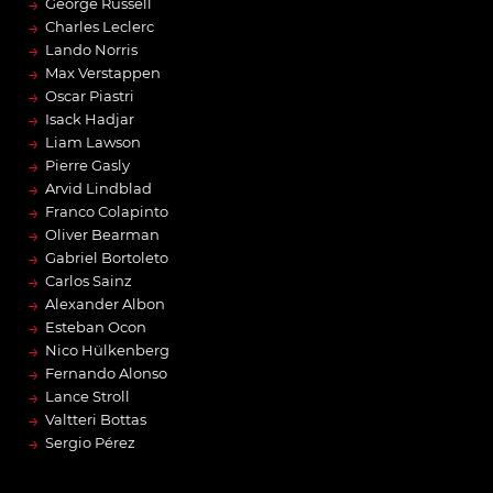
→
George Russell
→
Charles Leclerc
→
Lando Norris
→
Max Verstappen
→
Oscar Piastri
→
Isack Hadjar
→
Liam Lawson
→
Pierre Gasly
→
Arvid Lindblad
→
Franco Colapinto
→
Oliver Bearman
→
Gabriel Bortoleto
→
Carlos Sainz
→
Alexander Albon
→
Esteban Ocon
→
Nico Hülkenberg
→
Fernando Alonso
→
Lance Stroll
→
Valtteri Bottas
→
Sergio Pérez