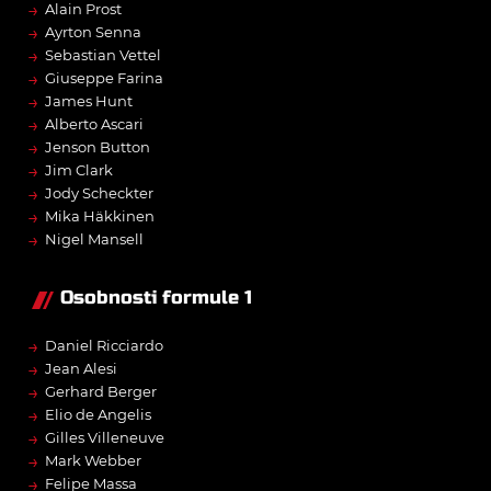
→
Alain Prost
→
Ayrton Senna
→
Sebastian Vettel
→
Giuseppe Farina
→
James Hunt
→
Alberto Ascari
→
Jenson Button
→
Jim Clark
→
Jody Scheckter
→
Mika Häkkinen
→
Nigel Mansell
Osobnosti formule 1
→
Daniel Ricciardo
→
Jean Alesi
→
Gerhard Berger
→
Elio de Angelis
→
Gilles Villeneuve
→
Mark Webber
→
Felipe Massa