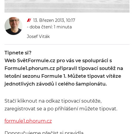
13. Březen 2013, 10:17
- doba čtení: 1 minuta
Josef Viták
Tipnete si?
Web SvětFormule.cz pro vás ve spolupráci s
Formule1.phorum.cz připravil tipovací soutěž na
letošní sezonu Formule 1. Můžete tipovat vítěze
jednotlivých závodů i celého šampionátu.
Stačí kliknout na odkaz tipovací soutěže,
zaregistrovat se a po přihlášení můžete tipovat.
formule1.phorum.cz
Doporučujeme přečíst si pravidla.