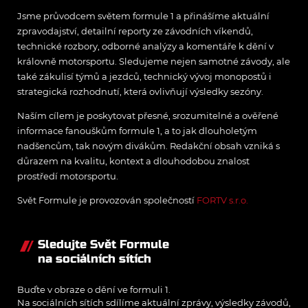
Jsme průvodcem světem formule 1 a přinášíme aktuální
zpravodajství, detailní reporty ze závodních víkendů,
technické rozbory, odborné analýzy a komentáře k dění v
královně motorsportu. Sledujeme nejen samotné závody, ale
také zákulisí týmů a jezdců, technický vývoj monopostů i
strategická rozhodnutí, která ovlivňují výsledky sezóny.
Naším cílem je poskytovat přesné, srozumitelné a ověřené
informace fanouškům formule 1, a to jak dlouholetým
nadšencům, tak novým divákům. Redakční obsah vzniká s
důrazem na kvalitu, kontext a dlouhodobou znalost
prostředí motorsportu.
Svět Formule je provozován společností
FORTV s.r.o.
Sledujte Svět Formule
na sociálních sítích
Buďte v obraze o dění ve formuli 1.
Na sociálních sítích sdílíme aktuální zprávy, výsledky závodů,