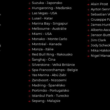
→
Suzuka - Japonsko
→
Alain Prost
→
Hungaroring - Maďarsko
→
Ayrton Sen
→
Las Vegas - USA
→
o
Sebastian V
→
Lusail - Katar
→
Giuseppe F
→
Marina Bay - Singapur
→
o
James Hun
→
Melbourne - Austrálie
→
Alberto Asca
→
Miami - USA
→
Jenson But
→
Monako - Monte Carlo
→
Jim Clark
→
Montréal - Kanada
→
g
Jody Scheck
→
Monza - Itálie
→
o
Mika Häkki
→
Red Bull Ring - Rakousko
→
Nigel Manse
→
Šanghaj - Čína
→
Silverstone - Velká Británie
→
Spa-Francorchamps - Belgie
→
Yas Marina - Abú Zabí
→
Zandvoort - Nizozemí
→
Madring - Španělsko
→
Portimão - Portugalsko
→
Istanbul Park - Turecko
→
Sepang - Malajsie