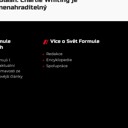
Blash: Charlie Whiting je
nenahraditelný
rmule
Více o Svět Formule
ch
→
Redakce
→
Encyklopedie
muli 1.
→
 aktuální
Spolupráce
ímavosti ze
ovější články