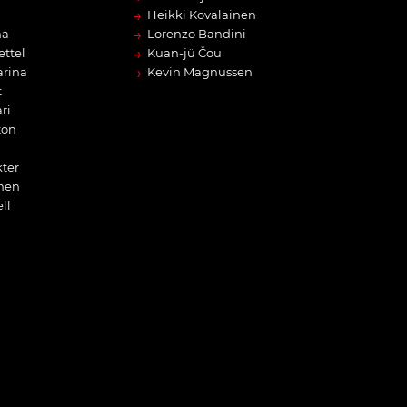
→
Heikki Kovalainen
→
na
Lorenzo Bandini
→
ettel
Kuan-jü Čou
→
arina
Kevin Magnussen
t
ri
ton
ter
nen
ll