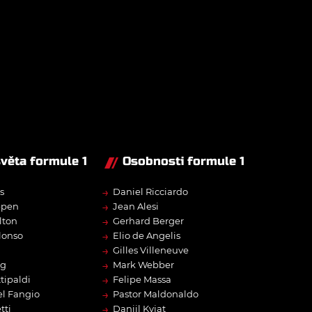
světa formule 1
Osobnosti formule 1
→
s
Daniel Ricciardo
→
ppen
Jean Alesi
→
lton
Gerhard Berger
→
lonso
Elio de Angelis
→
Gilles Villeneuve
→
rg
Mark Webber
→
tipaldi
Felipe Massa
→
l Fangio
Pastor Maldonaldo
→
tti
Daniil Kvjat