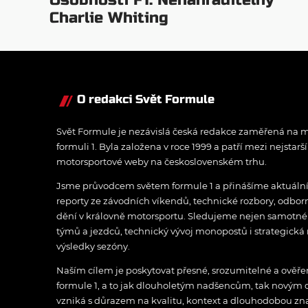
Osobnosti F1: Nenahraditelný
Charlie Whiting
O redakci Svět Formule
Svět Formule je nezávislá česká redakce zaměřená na m
formuli 1. Byla založena v roce 1999 a patří mezi nejstarš
motorsportové weby na československém trhu.
Jsme průvodcem světem formule 1 a přinášíme aktuální z
reporty ze závodních víkendů, technické rozbory, odbo
dění v královně motorsportu. Sledujeme nejen samotné z
týmů a jezdců, technický vývoj monopostů i strategická 
výsledky sezóny.
Naším cílem je poskytovat přesné, srozumitelné a ově
formule 1, a to jak dlouholetým nadšencům, tak novým
vzniká s důrazem na kvalitu, kontext a dlouhodobou zna