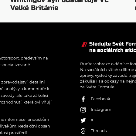
Whitingův syn odstartuje VC
Velké Británie
Sledujte Svět Fo
na sociálních sítí
otorsport, především na
Buďte v obraze o dění ve for
í specializované
Na sociálních sítích sdílíme
zprávy, výsledky závodů, zaj
zákulisí F1 a odkazy na nejn
pravodajství, detailní
ze Světa Formule.
rné analýzy a komentáře k
ávody, ale také zákulisí
Facebook
rozhodnutí, která ovlivňují
Instagram
řené informace fanouškům
X
 divákům. Redakční obsah
Threads
lost prostředí