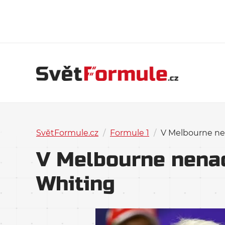
SvětFormule.cz
/
Formule 1
/
V Melbourne ne
V Melbourne nenad
Whiting