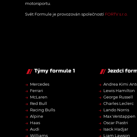
motorsportu.
Svět Formule je provozován společností
FORTV s.r.o.
Týmy formule 1
Jezdci form
→
→
Mercedes
Andrea Kimi Ant
→
→
Ferrari
Lewis Hamilton
→
→
McLaren
George Russell
→
→
Red Bull
Charles Leclerc
→
→
Racing Bulls
Lando Norris
→
→
Alpine
Max Verstappen
→
→
Haas
Oscar Piastri
→
→
Audi
Isack Hadjar
→
→
Williams
Liam Lawson