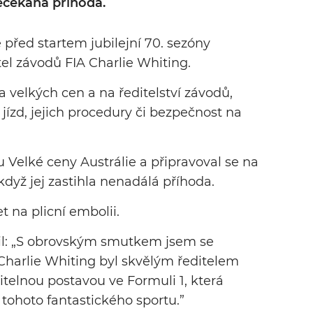
nečekaná příhoda.
 před startem jubilejní 70. sezóny
tel závodů FIA Charlie Whiting.
ra velkých cen a na ředitelství závodů,
jízd, jejich procedury či bezpečnost na
 Velké ceny Austrálie a připravoval se na
dyž jej zastihla nenadálá příhoda.
t na plicní embolii.
lil: „S obrovským smutkem jsem se
 Charlie Whiting byl skvělým ředitelem
telnou postavou ve Formuli 1, která
tohoto fantastického sportu.”