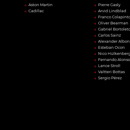
→
→
Aston Martin
Pierre Gasly
→
→
Cadillac
Arvid Lindblad
→
Franco Colapint
→
Oliver Bearman
→
Gabriel Bortolet
→
Carlos Sainz
→
Alexander Albon
→
Esteban Ocon
→
Nico Hülkenber
→
Fernando Alons
→
Lance Stroll
→
Valtteri Bottas
→
Sergio Pérez