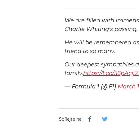
We are filled with immens
Charlie Whiting's passing.
He will be remembered as a
friend to so many.
Our deepest sympathies an
family.
https://t.co/36pAcjj
— Formula 1 (@F1)
March 1
Sdílejte na: