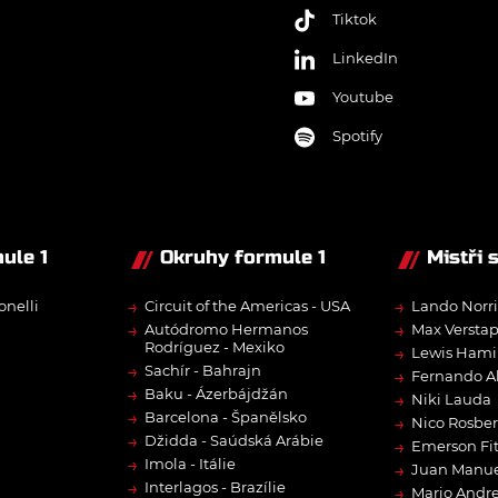
Tiktok
LinkedIn
Youtube
Spotify
ule 1
Okruhy formule 1
Mistři 
→
→
onelli
Circuit of the Americas - USA
Lando Norri
→
→
Autódromo Hermanos
Max Versta
Rodríguez - Mexiko
→
Lewis Hami
→
Sachír - Bahrajn
→
Fernando A
→
Baku - Ázerbájdžán
→
Niki Lauda
→
Barcelona - Španělsko
→
Nico Rosbe
→
Džidda - Saúdská Arábie
→
Emerson Fit
→
Imola - Itálie
→
Juan Manue
→
Interlagos - Brazílie
→
Mario Andre