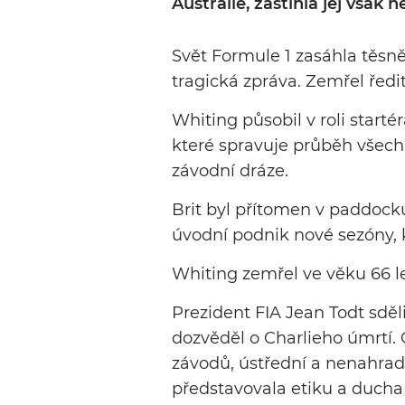
Austrálie, zastihla jej však 
Svět Formule 1 zasáhla těsně
tragická zpráva. Zemřel ředi
Whiting působil v roli starté
které spravuje průběh všech 
závodní dráze.
Brit byl přítomen v paddocku
úvodní podnik nové sezóny, k
Whiting zemřel ve věku 66 le
Prezident FIA Jean Todt sdě
dozvěděl o Charlieho úmrtí.
závodů, ústřední a nenahradi
představovala etiku a ducha 