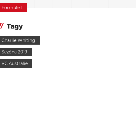
Formule 1
Tagy
Charlie Whiting
Sezóna 2019
VC Austrálie