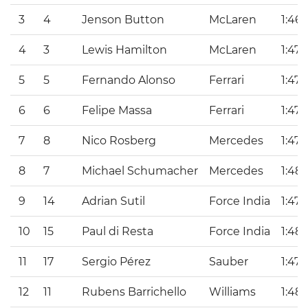
3
4
Jenson Button
McLaren
1:46.
4
3
Lewis Hamilton
McLaren
1:47.
5
5
Fernando Alonso
Ferrari
1:47.
6
6
Felipe Massa
Ferrari
1:47.
7
8
Nico Rosberg
Mercedes
1:47.
8
7
Michael Schumacher
Mercedes
1:48.
9
14
Adrian Sutil
Force India
1:47.
10
15
Paul di Resta
Force India
1:48.
11
17
Sergio Pérez
Sauber
1:47.
12
11
Rubens Barrichello
Williams
1:48.