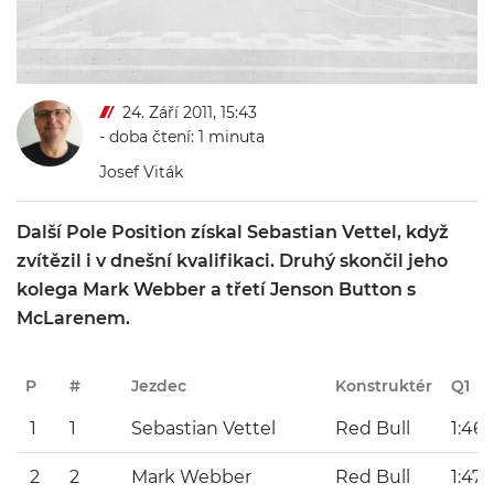
24. Září 2011, 15:43
- doba čtení: 1 minuta
Josef Viták
Další Pole Position získal Sebastian Vettel, když
zvítězil i v dnešní kvalifikaci. Druhý skončil jeho
kolega Mark Webber a třetí Jenson Button s
McLarenem.
P
#
Jezdec
Konstruktér
Q1
1
1
Sebastian Vettel
Red Bull
1:46.
2
2
Mark Webber
Red Bull
1:47.