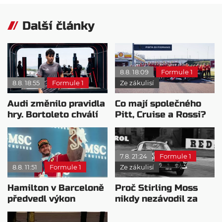
Další články
8.8. 18:09
Formule 1
8.8. 18:55
Formule 1
Ze zákulisí
Audi změnilo pravidla
Co mají společného
hry. Bortoleto chválí
Pitt, Cruise a Rossi?
nový tým i jeho
Všichni řídili
mentalitu
monopost F1
7.8. 21:24
Formule 1
8.8. 11:51
Formule 1
Ze zákulisí
Hamilton v Barceloně
Proč Stirling Moss
předvedl výkon
nikdy nezávodil za
pravého šampiona
Ferrariho