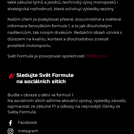
také zákulisí týmů a jezdců, technický vývoj monopostů i
strategická rozhodnutí, která ovlivňují výsledky sezóny.
Naším cílem je poskytovat přesné, srozumitelné a ověřené
informace fanouškům formule 1, a to jak dlouholetým
nadšencům, tak novým divákům. Redakční obsah vzniká s
důrazem na kvalitu, kontext a dlouhodobou znalost
prostředí motorsportu.
Svět Formule je provozován společností
FORTV s.r.o.
Sledujte Svět Formule
na sociálních sítích
Buďte v obraze o dění ve formuli 1.
Na sociálních sítích sdílíme aktuální zprávy, výsledky závodů,
zajímavosti ze zákulisí F1 a odkazy na nejnovější články ze
Světa Formule.
Facebook
Instagram