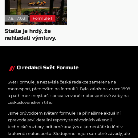
7.8. 17:03
Formule 1
Stella je hrdý, že
nehledali výmluvy,
proč nedokážou
bojovat o titul
O redakci Svět Formule
Svět Formule je nezávislá česká redakce zaměřená na
motorsport, především na formuli 1. Byla založena v roce 1999
a patří mezi nejstarší specializované motorsportové weby na
československém trhu.
Jsme průvodcem světem formule 1 a přinášíme aktuální
zpravodajství, detailní reporty ze závodních víkendů,
technické rozbory, odborné analýzy a komentáře k dění v
královně motorsportu. Sledujeme nejen samotné závody, ale