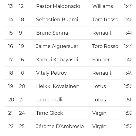
13
12
Pastor Maldonado
Williams
1:49.
14
18
Sébastien Buemi
Toro Rosso
1:48.
15
9
Bruno Senna
Renault
1:48.
16
19
Jaime Alguersuari
Toro Rosso
1:49.
17
16
Kamui Kobayashi
Sauber
1:48
18
10
Vitaly Petrov
Renault
1:49.
19
20
Heikki Kovalainen
Lotus
1:50
20
21
Jarno Trulli
Lotus
1:51.
21
24
Timo Glock
Virgin
1:52.
22
25
Jérôme D’Ambrosio
Virgin
1:52.