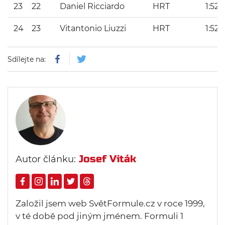
23
22
Daniel Ricciardo
HRT
1:52
24
23
Vitantonio Liuzzi
HRT
1:52.
Sdílejte na:
Josef Viták
Autor článku:
Založil jsem web SvětFormule.cz v roce 1999,
v té době pod jiným jménem. Formuli 1