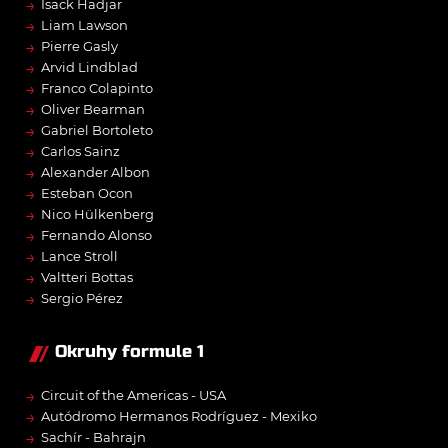
→
Isack Hadjar
→
Liam Lawson
→
Pierre Gasly
→
Arvid Lindblad
→
Franco Colapinto
→
Oliver Bearman
→
Gabriel Bortoleto
→
Carlos Sainz
→
Alexander Albon
→
Esteban Ocon
→
Nico Hülkenberg
→
Fernando Alonso
→
Lance Stroll
→
Valtteri Bottas
→
Sergio Pérez
Okruhy formule 1
→
Circuit of the Americas - USA
→
Autódromo Hermanos Rodríguez - Mexiko
→
Sachír - Bahrajn