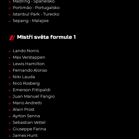
→
Madring - Španělsko
→
Portimão - Portugalsko
→
Istanbul Park - Turecko
→
Sepang - Malajsie
Mistři světa formule 1
→
Lando Norris
→
Max Verstappen
→
Lewis Hamilton
→
Fernando Alonso
→
Niki Lauda
→
Nico Rosberg
→
Emerson Fittipaldi
→
Juan Manuel Fangio
→
Mario Andretti
→
Alain Prost
→
Ayrton Senna
→
Sebastian Vettel
→
Giuseppe Farina
→
James Hunt