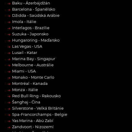
→
Baku - Ázerbájdžán
→
Barcelona - Španělsko
→
Džidda - Saúdská Arábie
→
Imola - Itálie
→
Interlagos - Brazílie
→
Suzuka - Japonsko
→
Hungaroring - Maďarsko
→
Las Vegas - USA
→
Lusail - Katar
→
Marina Bay - Singapur
→
Melbourne - Austrálie
→
Miami - USA
→
Monako - Monte Carlo
→
Montréal - Kanada
→
Monza - Itálie
→
Red Bull Ring - Rakousko
→
Šanghaj - Čína
→
Silverstone - Velká Británie
→
Spa-Francorchamps - Belgie
→
Yas Marina - Abú Zabí
→
Zandvoort - Nizozemí