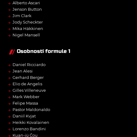
→
Alberto Ascari
→
Jenson Button
→
Jim Clark
→
Jody Scheckter
→
Mika Häkkinen
→
Nigel Mansell
Osobnosti formule 1
→
Daniel Ricciardo
→
Jean Alesi
→
Gerhard Berger
→
Elio de Angelis
→
Gilles Villeneuve
→
Mark Webber
→
Felipe Massa
→
Pastor Maldonaldo
→
Daniil Kvjat
→
Heikki Kovalainen
→
Lorenzo Bandini
→
Kuan-jü Čou