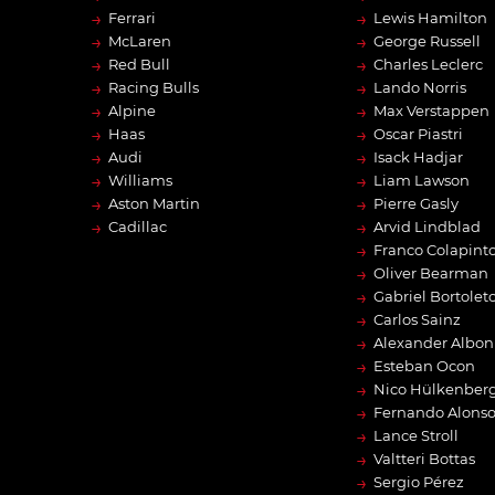
→
→
Ferrari
Lewis Hamilton
→
→
McLaren
George Russell
→
→
Red Bull
Charles Leclerc
→
→
Racing Bulls
Lando Norris
→
→
Alpine
Max Verstappen
→
→
Haas
Oscar Piastri
→
→
Audi
Isack Hadjar
→
→
Williams
Liam Lawson
→
→
Aston Martin
Pierre Gasly
→
→
Cadillac
Arvid Lindblad
→
Franco Colapint
→
Oliver Bearman
→
Gabriel Bortolet
→
Carlos Sainz
→
Alexander Albon
→
Esteban Ocon
→
Nico Hülkenber
→
Fernando Alons
→
Lance Stroll
→
Valtteri Bottas
→
Sergio Pérez