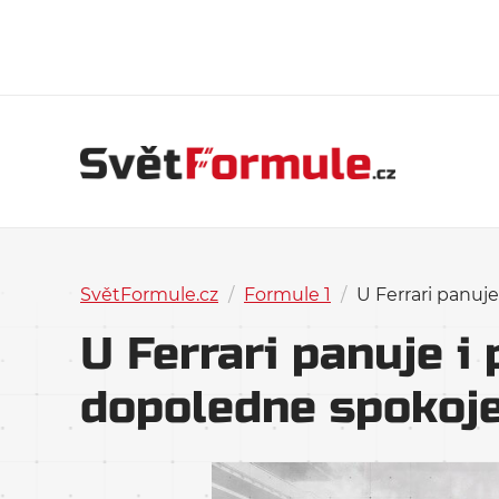
SvětFormule.cz
/
Formule 1
/
U Ferrari panuj
U Ferrari panuje i
dopoledne spokoj