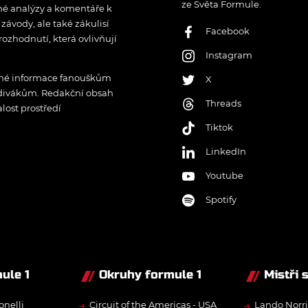
ze Světa Formule.
rné analýzy a komentáře k
ávody, ale také zákulisí
Facebook
rozhodnutí, která ovlivňují
Instagram
řené informace fanouškům
X
 divákům. Redakční obsah
Threads
lost prostředí
Tiktok
LinkedIn
Youtube
Spotify
ule 1
Okruhy formule 1
Mistři 
→
→
onelli
Circuit of the Americas - USA
Lando Norri