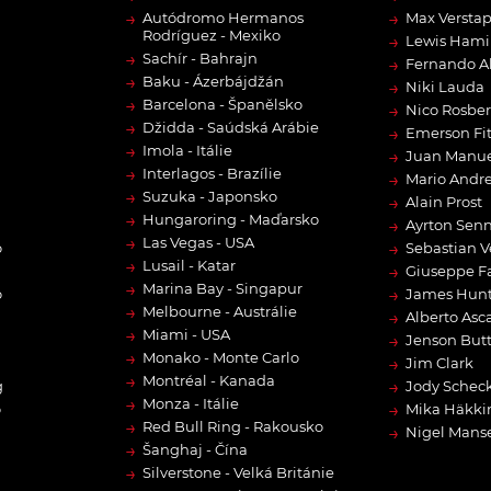
→
→
Autódromo Hermanos
Max Versta
Rodríguez - Mexiko
→
Lewis Hami
→
Sachír - Bahrajn
→
Fernando A
→
Baku - Ázerbájdžán
→
Niki Lauda
→
Barcelona - Španělsko
→
Nico Rosbe
→
Džidda - Saúdská Arábie
→
Emerson Fit
→
Imola - Itálie
→
Juan Manue
→
Interlagos - Brazílie
→
Mario Andre
→
Suzuka - Japonsko
→
Alain Prost
→
Hungaroring - Maďarsko
→
Ayrton Sen
→
Las Vegas - USA
→
o
Sebastian V
→
Lusail - Katar
→
Giuseppe F
→
Marina Bay - Singapur
→
o
James Hun
→
Melbourne - Austrálie
→
Alberto Asca
→
Miami - USA
→
Jenson But
→
Monako - Monte Carlo
→
Jim Clark
→
Montréal - Kanada
→
g
Jody Scheck
→
Monza - Itálie
→
o
Mika Häkki
→
Red Bull Ring - Rakousko
→
Nigel Manse
→
Šanghaj - Čína
→
Silverstone - Velká Británie