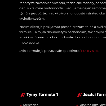
reporty ze závodních víkendů, technické rozbory, odbo
dění v královně motorsportu. Sledujeme nejen samotné z
týmů a jezdců, technický vývoj monopostů i strategická 
výsledky sezóny.
Naším cílem je poskytovat přesné, srozumitelné a ově
formule 1, a to jak dlouholetým nadšencům, tak novým
vzniká s důrazem na kvalitu, kontext a dlouhodobou zna
motorsportu.
Svět Formule je provozován společností
FORTV s.r.o.
Týmy formule 1
Jezdci form
→
→
Mercedes
Andrea Kimi Ant