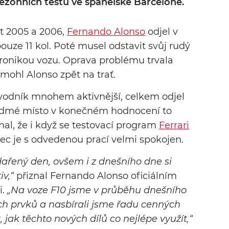
zónních testů ve španělské Barceloně.
et 2005 a 2006,
Fernando Alonso
odjel v
ouze 11 kol. Poté musel odstavit svůj rudý
ronikou vozu. Oprava problému trvala
 mohl Alonso zpět na trať.
vodník mnohem aktivnější, celkem odjel
 sedmé místo v konečném hodnocení to
nal, že i když se testovací program
Ferrari
ec je s odvedenou prací velmi spokojen.
dařený den, ovšem i z dnešního dne si
iv
,“
přiznal Fernando Alonso oficiálním
i.
„
Na voze F10 jsme v průběhu dnešního
ch prvků a nasbírali jsme řadu cenných
jak těchto nových dílů co nejlépe využít
,“