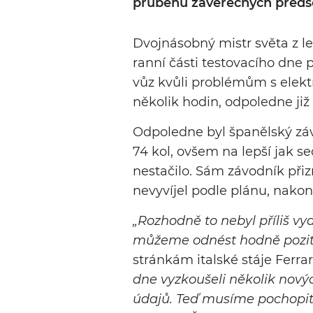
průběhu závěrečných předse
Dvojnásobný mistr světa z l
ranní části testovacího dne p
vůz kvůli problémům s elekt
několik hodin, odpoledne již
Odpoledne byl španělský zá
74 kol, ovšem na lepší jak
nestačilo. Sám závodník přiz
nevyvíjel podle plánu, nakon
„
Rozhodně to nebyl příliš vy
můžeme odnést hodně pozit
stránkám italské stáje Ferrar
dne vyzkoušeli několik nový
údajů. Teď musíme pochopit, 