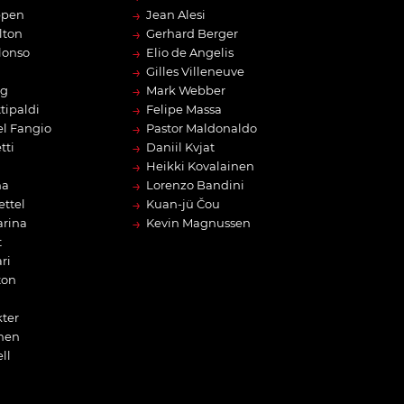
→
ppen
Jean Alesi
→
lton
Gerhard Berger
→
lonso
Elio de Angelis
→
Gilles Villeneuve
→
rg
Mark Webber
→
tipaldi
Felipe Massa
→
l Fangio
Pastor Maldonaldo
→
tti
Daniil Kvjat
→
Heikki Kovalainen
→
na
Lorenzo Bandini
→
ettel
Kuan-jü Čou
→
arina
Kevin Magnussen
t
ri
ton
ter
nen
ll