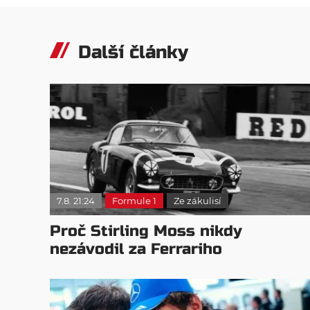
Další články
7.8. 21:24
Formule 1
Ze zákulisí
Proč Stirling Moss nikdy
nezávodil za Ferrariho