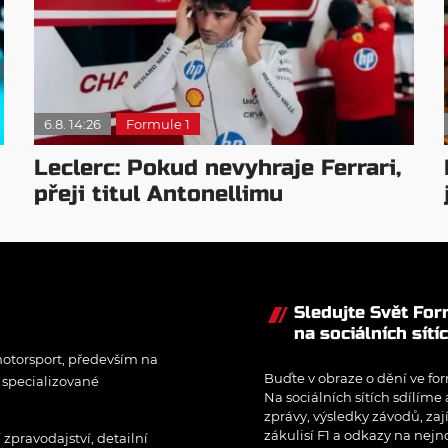
6.8. 14:26
Formule 1
Leclerc: Pokud nevyhraje Ferrari,
přeji titul Antonellimu
Sledujte Svět Fo
na sociálních sítí
otorsport, především na
Buďte v obraze o dění ve for
í specializované
Na sociálních sítích sdílíme
zprávy, výsledky závodů, zaj
zákulisí F1 a odkazy na nejn
pravodajství, detailní