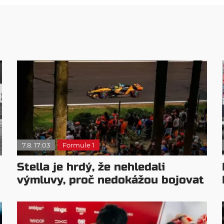
7.8. 17:03
Formule 1
Stella je hrdý, že nehledali
výmluvy, proč nedokážou bojovat
o titul