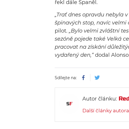
řekl dále Španěl.
„
Trať dnes opravdu nebyla v
špinavých stop, navíc velmi 
pilot.
„
Bylo velmi zvláštní tes
sezóně pojede také Velká c
pracovat na získání důležitý
vydařený den
,“
dodal Alonso
Sdílejte na:
Red
Autor článku:
Další články autora