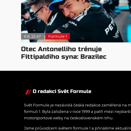
6.8. 22:47
Formule 1
Otec Antonelliho trénuje
Fittipaldiho syna: Brazilec
vychvaluje lídra
O redakci Svět Formule
Svět Formule je nezávislá česká redakce zaměřená na m
formuli 1. Byla založena v roce 1999 a patří mezi nejstarš
motorsportové weby na československém trhu.
Jsme průvodcem světem formule 1 a přinášíme aktuální z