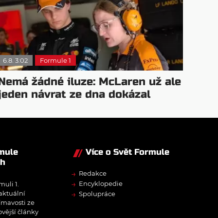
6.8. 3:02
Formule 1
Nemá žádné iluze: McLaren už ale
jeden návrat ze dna dokázal
rmule
Více o Svět Formule
ch
→
Redakce
→
Encyklopedie
muli 1.
→
 aktuální
Spolupráce
ímavosti ze
ovější články