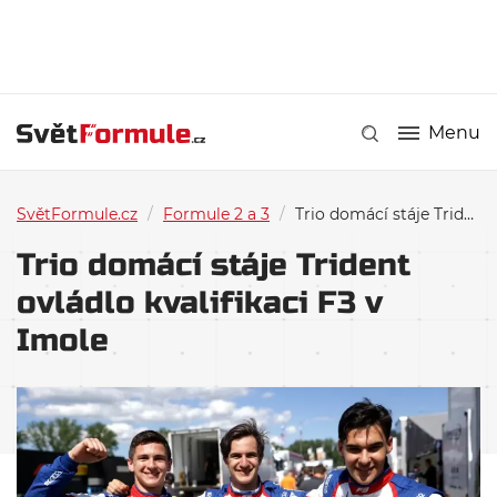
Menu
SvětFormule.cz
/
Formule 2 a 3
/
Trio domácí stáje Trident ovládlo kvalifikaci F3 v Imole
Trio domácí stáje Trident
ovládlo kvalifikaci F3 v
Imole