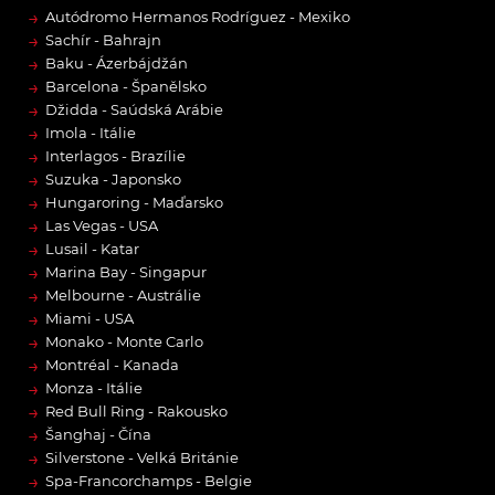
→
Autódromo Hermanos Rodríguez - Mexiko
→
Sachír - Bahrajn
→
Baku - Ázerbájdžán
→
Barcelona - Španělsko
→
Džidda - Saúdská Arábie
→
Imola - Itálie
→
Interlagos - Brazílie
→
Suzuka - Japonsko
→
Hungaroring - Maďarsko
→
Las Vegas - USA
→
Lusail - Katar
→
Marina Bay - Singapur
→
Melbourne - Austrálie
→
Miami - USA
→
Monako - Monte Carlo
→
Montréal - Kanada
→
Monza - Itálie
→
Red Bull Ring - Rakousko
→
Šanghaj - Čína
→
Silverstone - Velká Británie
→
Spa-Francorchamps - Belgie