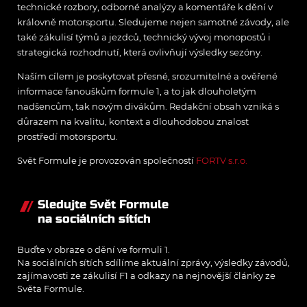
technické rozbory, odborné analýzy a komentáře k dění v
královně motorsportu. Sledujeme nejen samotné závody, ale
také zákulisí týmů a jezdců, technický vývoj monopostů i
strategická rozhodnutí, která ovlivňují výsledky sezóny.
Naším cílem je poskytovat přesné, srozumitelné a ověřené
informace fanouškům formule 1, a to jak dlouholetým
nadšencům, tak novým divákům. Redakční obsah vzniká s
důrazem na kvalitu, kontext a dlouhodobou znalost
prostředí motorsportu.
Svět Formule je provozován společností
FORTV s.r.o.
Sledujte Svět Formule
na sociálních sítích
Buďte v obraze o dění ve formuli 1.
Na sociálních sítích sdílíme aktuální zprávy, výsledky závodů,
zajímavosti ze zákulisí F1 a odkazy na nejnovější články ze
Světa Formule.