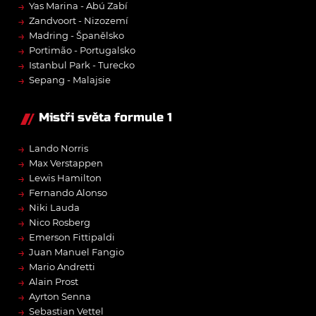
→
Yas Marina - Abú Zabí
→
Zandvoort - Nizozemí
→
Madring - Španělsko
→
Portimão - Portugalsko
→
Istanbul Park - Turecko
→
Sepang - Malajsie
Mistři světa formule 1
→
Lando Norris
→
Max Verstappen
→
Lewis Hamilton
→
Fernando Alonso
→
Niki Lauda
→
Nico Rosberg
→
Emerson Fittipaldi
→
Juan Manuel Fangio
→
Mario Andretti
→
Alain Prost
→
Ayrton Senna
→
Sebastian Vettel