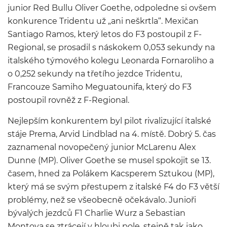
junior Red Bullu Oliver Goethe, odpoledne si ovšem
konkurence Tridentu už „ani neškrtla“. Mexičan
Santiago Ramos, který letos do F3 postoupil z F-
Regional, se prosadil s náskokem 0,053 sekundy na
italského týmového kolegu Leonarda Fornaroliho a
o 0,252 sekundy na třetího jezdce Tridentu,
Francouze Samiho Meguatounifa, který do F3
postoupil rovněž z F-Regional.
Nejlepším konkurentem byl pilot rivalizující italské
stáje Prema, Arvid Lindblad na 4. místě. Dobrý 5. čas
zaznamenal novopečený junior McLarenu Alex
Dunne (MP). Oliver Goethe se musel spokojit se 13.
časem, hned za Polákem Kacsperem Sztukou (MP),
který má se svým přestupem z italské F4 do F3 větší
problémy, než se všeobecně očekávalo. Junioři
bývalých jezdců F1 Charlie Wurz a Sebastian
Montoya se ztrácejí v hloubi pole, stejně tak jako