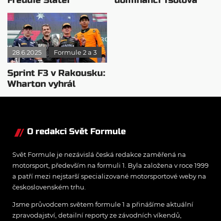
Freddie Slater
dominanci Tsolova
potvrdil roli favorita
zkazila diskvalifikace
28.6.2025
Formule 2 a 3
Sprint F3 v Rakousku:
Wharton vyhrál
stylem start-cíl
O redakci Svět Formule
Svět Formule je nezávislá česká redakce zaměřená na
motorsport, především na formuli 1. Byla založena v roce 1999
a patří mezi nejstarší specializované motorsportové weby na
československém trhu.
Jsme průvodcem světem formule 1 a přinášíme aktuální
zpravodajství, detailní reporty ze závodních víkendů,