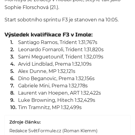
Sophie Florschová (21.).
Start sobotního sprintu F3 je stanoven na 10:05.
Výsledek kvalifikace F3 v Imole:
Santiago Ramos, Trident 1:31,767s
Leonardo Fornaroli, Trident 1:31,820s
Sami Meguetounif, Trident 1:32,019s
Arvid Lindblad, Prema 1:32,109s
Alex Dunne, MP 1:32,121s
Dino Beganovic, Prema 1:32,156s
Gabriele Mini, Prema 1:32,178s
Laurent van Hoepen, ART 1:32,422s
Luke Browning, Hitech 1:32,429s
Tim Tramnitz, MP 1:32,499s
Zdroje článku:
Redakce SvětFormule.cz (Roman Klemm)