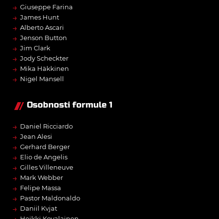
→
Giuseppe Farina
→
James Hunt
→
Alberto Ascari
→
Jenson Button
→
Jim Clark
→
Jody Scheckter
→
Mika Häkkinen
→
Nigel Mansell
Osobnosti formule 1
→
Daniel Ricciardo
→
Jean Alesi
→
Gerhard Berger
→
Elio de Angelis
→
Gilles Villeneuve
→
Mark Webber
→
Felipe Massa
→
Pastor Maldonaldo
→
Daniil Kvjat
Heikki Kovalainen