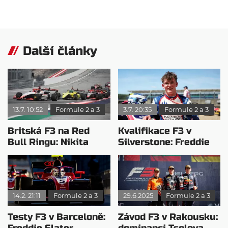
Další články
13.7. 10:52
Formule 2 a 3
3.7. 20:35
Formule 2 a 3
Britská F3 na Red
Kvalifikace F3 v
Bull Ringu: Nikita
Silverstone: Freddie
Bedrin jezdil ve své
Slater byl doma
vlastní lize
neporazitelný
14.2. 21:11
Formule 2 a 3
29.6.2025
Formule 2 a 3
Testy F3 v Barceloně:
Závod F3 v Rakousku: