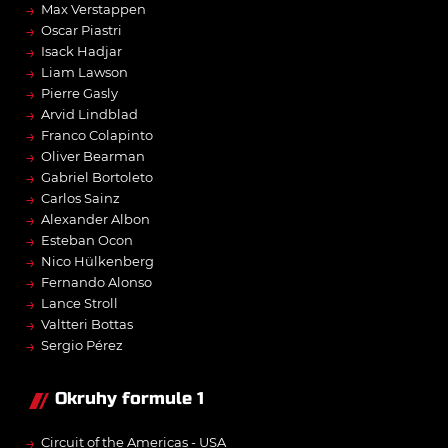
→
Max Verstappen
→
Oscar Piastri
→
Isack Hadjar
→
Liam Lawson
→
Pierre Gasly
→
Arvid Lindblad
→
Franco Colapinto
→
Oliver Bearman
→
Gabriel Bortoleto
→
Carlos Sainz
→
Alexander Albon
→
Esteban Ocon
→
Nico Hülkenberg
→
Fernando Alonso
→
Lance Stroll
→
Valtteri Bottas
→
Sergio Pérez
Okruhy formule 1
→
Circuit of the Americas - USA