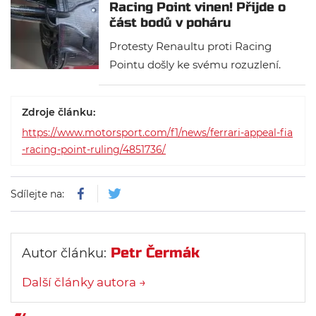
Racing Point vinen! Přijde o
část bodů v poháru
konstruktérů
Protesty Renaultu proti Racing
Pointu došly ke svému rozuzlení.
Monopost růžových panterů
nesplňoval všechny regule a stáj ze
Zdroje článku:
Silverstone byla potrestána nejen
https://www.motorsport.com/f1/news/ferrari-appeal-fia
ztrátou bodů, ale také tučnou
-racing-point-ruling/4851736/
finanční pokutou.
Sdílejte na:
Petr Čermák
Autor článku:
Další články autora →