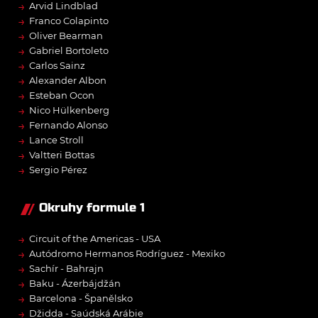
→
Arvid Lindblad
→
Franco Colapinto
→
Oliver Bearman
→
Gabriel Bortoleto
→
Carlos Sainz
→
Alexander Albon
→
Esteban Ocon
→
Nico Hülkenberg
→
Fernando Alonso
→
Lance Stroll
→
Valtteri Bottas
→
Sergio Pérez
Okruhy formule 1
→
Circuit of the Americas - USA
→
Autódromo Hermanos Rodríguez - Mexiko
→
Sachír - Bahrajn
→
Baku - Ázerbájdžán
→
Barcelona - Španělsko
→
Džidda - Saúdská Arábie