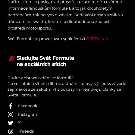
Naším cílem je poskytovat přesné, srozumitelné a ověřené
informace fanouškům formule 1, a to jak dlouholetým
nadšencům, tak novým divákům. Redakční obsah vzniká s
důrazem na kvalitu, kontext a dlouhodobou znalost
prostředí motorsportu.
Svět Formule je provozován společností
FORTV s.r.o.
Sledujte Svět Formule
na sociálních sítích
Buďte v obraze o dění ve formuli 1.
Na sociálních sítích sdílíme aktuální zprávy, výsledky závodů,
zajímavosti ze zákulisí F1 a odkazy na nejnovější články ze
Světa Formule.
Facebook
Instagram
X
Threads