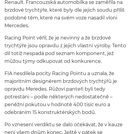
Renault. Francouzská automobilka se zaměřila na
brzdové trychtýře, které byly dle jejich soudu příliš
podobné těm, které na svém voze nasadil vloni
Mercedes.
Racing Point věřil, že je nevinný a že brzdové
trychtýře jsou opravdu z jejich vlastní výroby. Tento
díl totiž nespadá pod seznam komponent, jež
můžou týmy odkupovat od konkurence.
FIA nesdílela pocity Racing Pointu a uznala, že
majoritním designérem brzdových trychtýřů je
opravdu Meredes. Růžoví panteři byli tedy
potrestáni – podle některých nedostatečně –
peněžní pokutou v hodnotě 400 tisíc euro a
odebráním 15 konstruktérských bodů.
Po vznesení verdiktu se dalo očekávat, že v kauze
není všem dnům konec. Ještě v pátek se