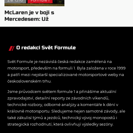
2.8. 15:10
Formule 1
McLaren je v boji s
Mercedesem: Už
pochopili pohonnou
jednotku
O redakci Svět Formule
Svět Formule je nezávislá česká redakce zaměřená na
motorsport, především na formuli 1. Byla založena v roce 1999
a patří mezi nejstarší specializované motorsportové weby na
československém trhu.
Jsme průvodcem světem formule 1 a přinášíme aktuální
zpravodajství, detailní reporty ze závodních víkendů,
technické rozbory, odborné analýzy a komentáře k dění v
královně motorsportu. Sledujeme nejen samotné závody, ale
také zákulisí týmů a jezdců, technický vývoj monopostů i
strategická rozhodnutí, která ovlivňují výsledky sezóny.