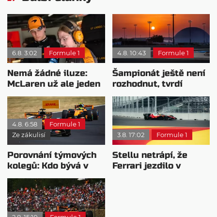
6.8. 3:02
Formule 1
4.8. 10:43
Formule 1
Nemá žádné iluze:
Šampionát ještě není
McLaren už ale jeden
rozhodnut, tvrdí
návrat ze dna dokázal
Brundle
4.8. 6:58
Formule 1
Ze zákulisí
3.8. 17:02
Formule 1
Porovnání týmových
Stellu netrápí, že
kolegů: Kdo bývá v
Ferrari jezdilo v
sobotu nejrychlejší?
Madridu: Bylo to
staveniště