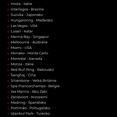
→
Imola - Itálie
→
Interlagos - Brazílie
→
Suzuka - Japonsko
→
Hungaroring - Maďarsko
→
Las Vegas - USA
→
Lusail - Katar
→
Marina Bay - Singapur
→
Melbourne - Austrálie
→
Miami - USA
→
Monako - Monte Carlo
→
Montréal - Kanada
→
Monza - Itálie
→
Red Bull Ring - Rakousko
→
Šanghaj - Čína
→
Silverstone - Velká Británie
→
Spa-Francorchamps - Belgie
→
Yas Marina - Abú Zabí
→
Zandvoort - Nizozemí
→
Madring - Španělsko
→
Portimão - Portugalsko
→
Istanbul Park - Turecko