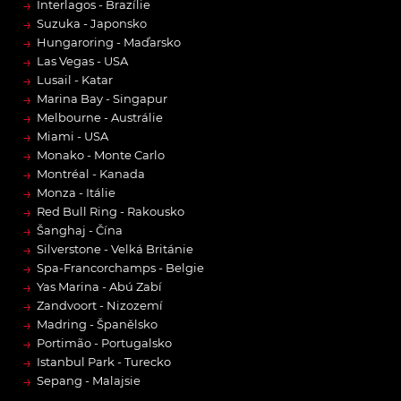
→
Interlagos - Brazílie
→
Suzuka - Japonsko
→
Hungaroring - Maďarsko
→
Las Vegas - USA
→
Lusail - Katar
→
Marina Bay - Singapur
→
Melbourne - Austrálie
→
Miami - USA
→
Monako - Monte Carlo
→
Montréal - Kanada
→
Monza - Itálie
→
Red Bull Ring - Rakousko
→
Šanghaj - Čína
→
Silverstone - Velká Británie
→
Spa-Francorchamps - Belgie
→
Yas Marina - Abú Zabí
→
Zandvoort - Nizozemí
→
Madring - Španělsko
→
Portimão - Portugalsko
→
Istanbul Park - Turecko
→
Sepang - Malajsie