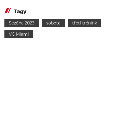
Tagy
Sezóna 2023
sobota
třetí trénink
VC Miami