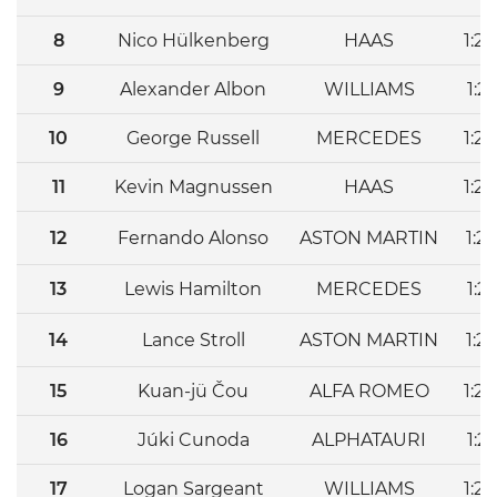
8
Nico Hülkenberg
HAAS
1:2
9
Alexander Albon
WILLIAMS
1:2
10
George Russell
MERCEDES
1:2
11
Kevin Magnussen
HAAS
1:2
12
Fernando Alonso
ASTON MARTIN
1:2
13
Lewis Hamilton
MERCEDES
1:2
14
Lance Stroll
ASTON MARTIN
1:2
15
Kuan-jü Čou
ALFA ROMEO
1:2
16
Júki Cunoda
ALPHATAURI
1:2
17
Logan Sargeant
WILLIAMS
1:2