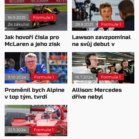
16.9.2025
Formule 1
Ze zákulisí
28.8.2025
Formule 1
Jak hovoří čísla pro
Lawson zavzpomínal
McLaren a jeho zisk
na svůj debut v
titulu už v Baku?
Zandvoortu
9.10.2024
Formule 1
16.7.2024
Formule 1
Proměnil bych Alpine
Allison: Mercedes
v top tým, tvrdí
dříve nebyl
Szafnauer
dostatečně
sebekritický
22.5.2024
Formule 1