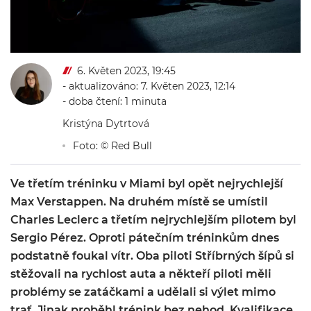
6. Květen 2023, 19:45
- aktualizováno: 7. Květen 2023, 12:14
- doba čtení: 1 minuta
Kristýna Dytrtová
Foto: © Red Bull
Ve třetím tréninku v Miami byl opět nejrychlejší
Max Verstappen. Na druhém místě se umístil
Charles Leclerc a třetím nejrychlejším pilotem byl
Sergio Pérez. Oproti pátečním tréninkům dnes
podstatně foukal vítr. Oba piloti Stříbrných šípů si
stěžovali na rychlost auta a někteří piloti měli
problémy se zatáčkami a udělali si výlet mimo
trať. Jinak proběhl trénink bez nehod. Kvalifikace