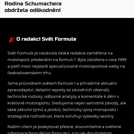
Rodina Schumachera
obdržela odškodnění
za falešný rozhovor
O redakci Svět Formule
Svět Formule je nezávislá česká redakce zaměřená na
motorsport, především na formuli 1. Byla založena v roce 1999
a patří mezi nejstarší specializované motorsportové weby na
československém trhu.
Jsme průvodcem světem formule 1 a přinášíme aktuální
zpravodajství, detailní reporty ze závodních víkendů,
technické rozbory, odborné analýzy a komentáře k dění v
královně motorsportu. Sledujeme nejen samotné závody, ale
také zákulisí týmů a jezdců, technický vývoj monopostů i
strategická rozhodnutí, která ovlivňují výsledky sezóny.
Naším cílem je poskytovat přesné, srozumitelné a ověřené
informace fanouškům formule 1, a to jak dlouholetým