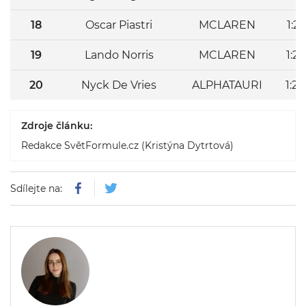
18
Oscar Piastri
MCLAREN
1:2
19
Lando Norris
MCLAREN
1:2
20
Nyck De Vries
ALPHATAURI
1:2
Zdroje článku:
Redakce SvětFormule.cz (Kristýna Dytrtová)
Sdílejte na: