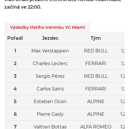
začíná ve 22:00.
Výsledky třetího tréninku VC Miami
Pořadí
Jezdec
Tým
Č
1
Max Verstappen
RED BULL
1:2
2
Charles Leclerc
FERRARI
1:2
3
Sergio Pérez
RED BULL
1:2
4
Carlos Sainz
FERRARI
1:2
5
Esteban Ocon
ALPINE
1:2
6
Pierre Gasly
ALPINE
1:2
7
Valtteri Bottas
ALFA ROMEO
1:2