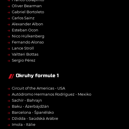
→
Oliver Bearman
→
Gabriel Bortoleto
→
Carlos Sainz
→
Alexander Albon
→
Esteban Ocon
→
Nico Hülkenberg
→
Fernando Alonso
→
Lance Stroll
→
Valtteri Bottas
→
Sergio Pérez
Okruhy formule 1
→
Circuit of the Americas - USA
→
Autódromo Hermanos Rodríguez - Mexiko
→
Sachír - Bahrajn
→
Baku - Ázerbájdžán
→
Barcelona - Španělsko
→
Džidda - Saúdská Arábie
→
Imola - Itálie