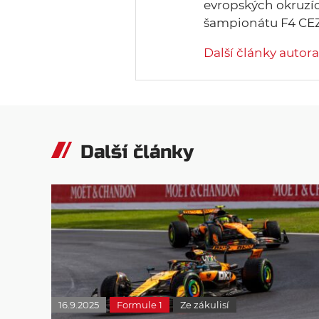
evropských okruzí
šampionátu F4 CEZ
Další články autora
Další články
16.9.2025
Formule 1
Ze zákulisí