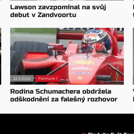
Lawson zavzpomínal na svůj
debut v Zandvoortu
22.5.2024
Formule 1
Rodina Schumachera obdržela
odškodnění za falešný rozhovor