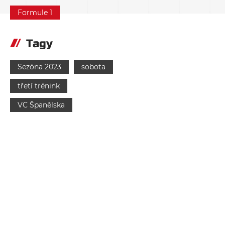
Formule 1
Tagy
Sezóna 2023
sobota
třetí trénink
VC Španělska