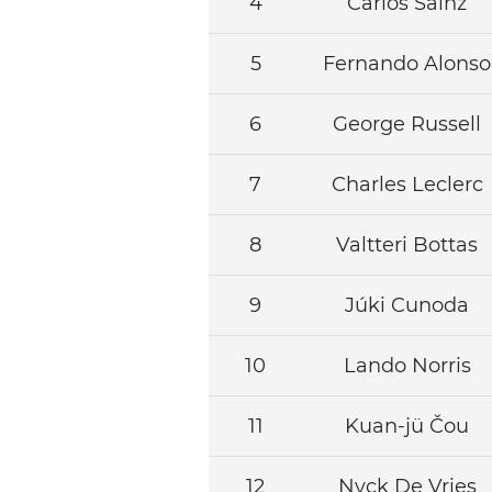
4
Carlos Sainz
5
Fernando Alonso
6
George Russell
7
Charles Leclerc
8
Valtteri Bottas
9
Júki Cunoda
10
Lando Norris
11
Kuan-jü Čou
12
Nyck De Vries