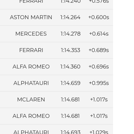
FERRARI
1:14.240
+0.576s
ASTON MARTIN
1:14.264
+0.600s
MERCEDES
1:14.278
+0.614s
FERRARI
1:14.353
+0.689s
ALFA ROMEO
1:14.360
+0.696s
ALPHATAURI
1:14.659
+0.995s
MCLAREN
1:14.681
+1.017s
ALFA ROMEO
1:14.681
+1.017s
ALPHATAURI
1:14.693
+1.029s