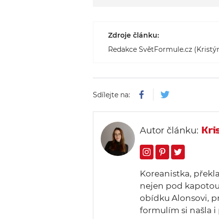
Zdroje článku:
Redakce SvětFormule.cz (Kristý
Sdílejte na:
Kri
Autor článku:
Koreanistka, překl
nejen pod kapotou.
obídku Alonsovi, p
formulím si našla i 