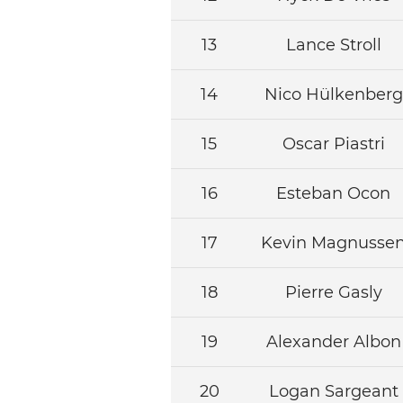
13
Lance Stroll
14
Nico Hülkenberg
15
Oscar Piastri
16
Esteban Ocon
17
Kevin Magnusse
18
Pierre Gasly
19
Alexander Albon
20
Logan Sargeant