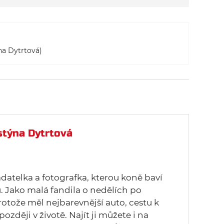
na Dytrtová)
stýna Dytrtová
adatelka a fotografka, kterou koně baví
 Jako malá fandila o nedělích po
rotože měl nejbarevnější auto, cestu k
později v životě. Najít ji můžete i na