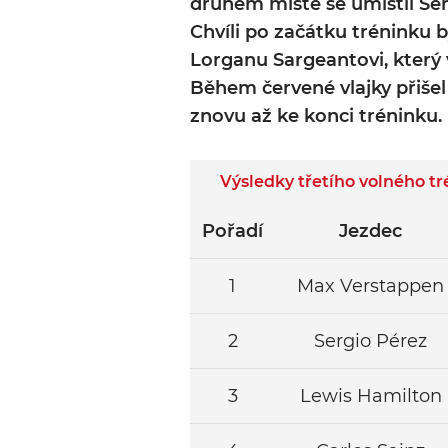
druhém místě se umístil Ser
Chvíli po začátku tréninku b
Lorganu Sargeantovi, který v
Během červené vlajky přišel d
znovu až ke konci tréninku.
Výsledky třetího volného t
Pořadí
Jezdec
1
Max Verstappen
2
Sergio Pérez
3
Lewis Hamilton