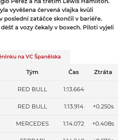
gio Pérez a na třetím Lewis Hamilton.
yla vyvěšena červená vlajka kvůli
 poslední zatáčce skončil v bariéře.
éšť a vozy čekaly v boxech. Piloti vyjeli
réninku na VC Španělska
Tým
Čas
Ztráta
RED BULL
1:13.664
RED BULL
1:13.914
+0.250s
MERCEDES
1:14.072
+0.408s