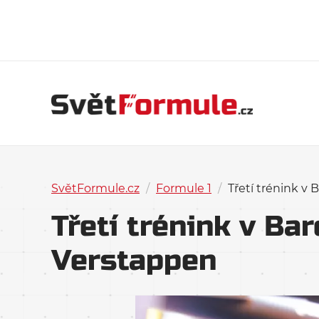
SvětFormule.cz
/
Formule 1
/
Třetí trénink v
Třetí trénink v Ba
Verstappen