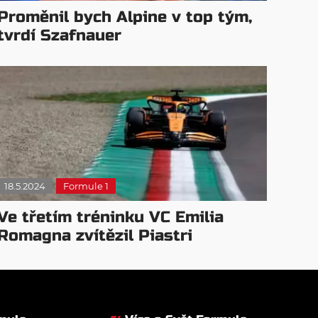
Proměnil bych Alpine v top tým,
tvrdí Szafnauer
18.5.2024
Formule 1
Ve třetím tréninku VC Emilia
Romagna zvítězil Piastri