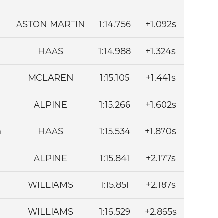
ASTON MARTIN
1:14.756
+1.092s
HAAS
1:14.988
+1.324s
MCLAREN
1:15.105
+1.441s
ALPINE
1:15.266
+1.602s
n
HAAS
1:15.534
+1.870s
ALPINE
1:15.841
+2.177s
WILLIAMS
1:15.851
+2.187s
WILLIAMS
1:16.529
+2.865s