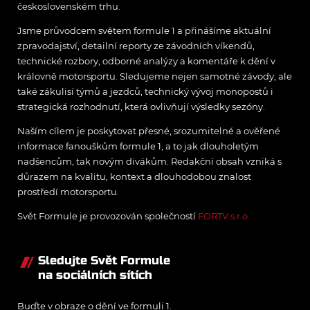
československém trhu.
Jsme průvodcem světem formule 1 a přinášíme aktuální
zpravodajství, detailní reporty ze závodních víkendů,
technické rozbory, odborné analýzy a komentáře k dění v
královně motorsportu. Sledujeme nejen samotné závody, ale
také zákulisí týmů a jezdců, technický vývoj monopostů i
strategická rozhodnutí, která ovlivňují výsledky sezóny.
Naším cílem je poskytovat přesné, srozumitelné a ověřené
informace fanouškům formule 1, a to jak dlouholetým
nadšencům, tak novým divákům. Redakční obsah vzniká s
důrazem na kvalitu, kontext a dlouhodobou znalost
prostředí motorsportu.
Svět Formule je provozován společností
FORTV s.r.o.
Sledujte Svět Formule
na sociálních sítích
Buďte v obraze o dění ve formuli 1.