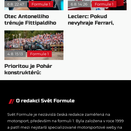
6.8. 22:47
Formule 1
6.8. 14:26
Formule 1
Otec Antonelliho
Leclerc: Pokud
trénuje Fittipaldiho
nevyhraje Ferrari,
syna: Brazilec
přeji titul
vychvaluje lídra
Antonellimu
4.8. 15:13
Formule 1
Prioritou je Pohár
konstruktérů:
Mercedesu je jedno,
kdo zvítězí
O redakci Svět Formule
Svět Formule je nezávislá česká redakce zaměřená na
motorsport, především na formuli 1. Byla založena v roce 1999
a patří mezi nejstarší specializované motorsportové weby na