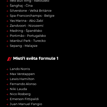
→
Red Bull Ring - Rakousko
→
Šanghaj - Čína
→
Silverstone - Velká Británie
→
Spa-Francorchamps - Belgie
→
Yas Marina - Abú Zabí
→
Zandvoort - Nizozemí
→
Madring - Španělsko
→
Portimão - Portugalsko
→
Istanbul Park - Turecko
→
Sepang - Malajsie
Mistři světa formule 1
→
Lando Norris
→
Max Verstappen
→
Lewis Hamilton
→
Fernando Alonso
→
Niki Lauda
→
Nico Rosberg
→
Emerson Fittipaldi
→
Juan Manuel Fangio