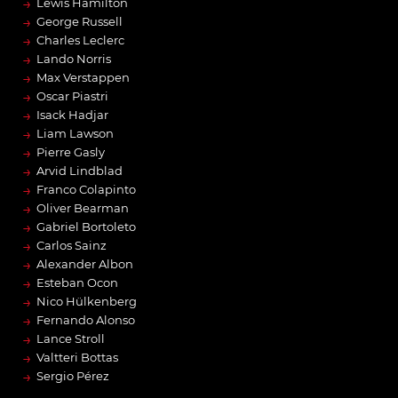
→
Lewis Hamilton
→
George Russell
→
Charles Leclerc
→
Lando Norris
→
Max Verstappen
→
Oscar Piastri
→
Isack Hadjar
→
Liam Lawson
→
Pierre Gasly
→
Arvid Lindblad
→
Franco Colapinto
→
Oliver Bearman
→
Gabriel Bortoleto
→
Carlos Sainz
→
Alexander Albon
→
Esteban Ocon
→
Nico Hülkenberg
→
Fernando Alonso
→
Lance Stroll
→
Valtteri Bottas
→
Sergio Pérez