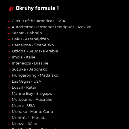
Okruhy formule 1
→
Circuit of the Americas - USA
→
Autódromo Hermanos Rodríguez - Mexiko
→
Sachír - Bahrajn
→
Baku - Ázerbájdžán
→
Barcelona - Španělsko
→
Džidda - Saúdská Arábie
→
Imola - Itálie
→
Interlagos - Brazílie
→
Suzuka - Japonsko
→
Hungaroring - Maďarsko
→
Las Vegas - USA
→
Lusail - Katar
→
Marina Bay - Singapur
→
Melbourne - Austrálie
→
Miami - USA
→
Monako - Monte Carlo
→
Montréal - Kanada
→
Monza - Itálie