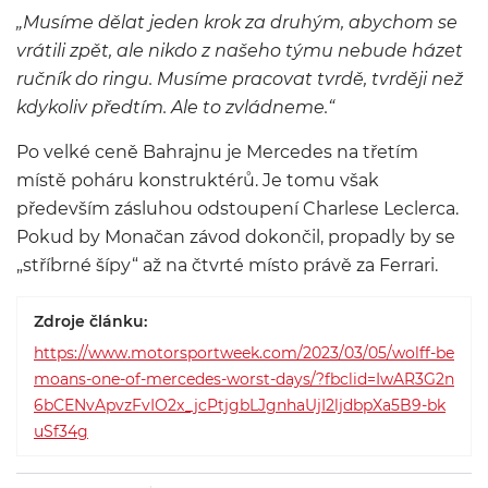
„Musíme dělat jeden krok za druhým, abychom se
vrátili zpět, ale nikdo z našeho týmu nebude házet
ručník do ringu. Musíme pracovat tvrdě, tvrději než
kdykoliv předtím. Ale to zvládneme.“
Po velké ceně Bahrajnu je Mercedes na třetím
místě poháru konstruktérů. Je tomu však
především zásluhou odstoupení Charlese Leclerca.
Pokud by Monačan závod dokončil, propadly by se
„stříbrné šípy“ až na čtvrté místo právě za Ferrari.
Zdroje článku:
https://www.motorsportweek.com/2023/03/05/wolff-be
moans-one-of-mercedes-worst-days/?fbclid=IwAR3G2n
6bCENvApvzFvIO2x_jcPtjgbLJgnhaUjI2ljdbpXa5B9-bk
uSf34g