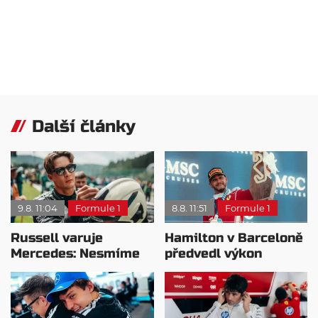
Další články
9.8. 11:04
Formule 1
8.8. 11:51
Formule 1
Russell varuje
Hamilton v Barceloně
Mercedes: Nesmíme
předvedl výkon
usnout na vavřínech
pravého šampiona