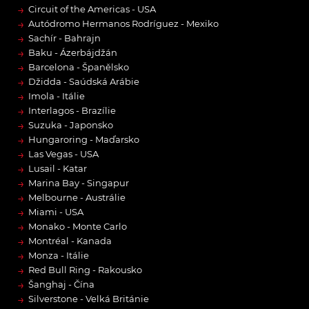
→
Circuit of the Americas - USA
→
Autódromo Hermanos Rodríguez - Mexiko
→
Sachír - Bahrajn
→
Baku - Ázerbájdžán
→
Barcelona - Španělsko
→
Džidda - Saúdská Arábie
→
Imola - Itálie
→
Interlagos - Brazílie
→
Suzuka - Japonsko
→
Hungaroring - Maďarsko
→
Las Vegas - USA
→
Lusail - Katar
→
Marina Bay - Singapur
→
Melbourne - Austrálie
→
Miami - USA
→
Monako - Monte Carlo
→
Montréal - Kanada
→
Monza - Itálie
→
Red Bull Ring - Rakousko
→
Šanghaj - Čína
→
Silverstone - Velká Británie