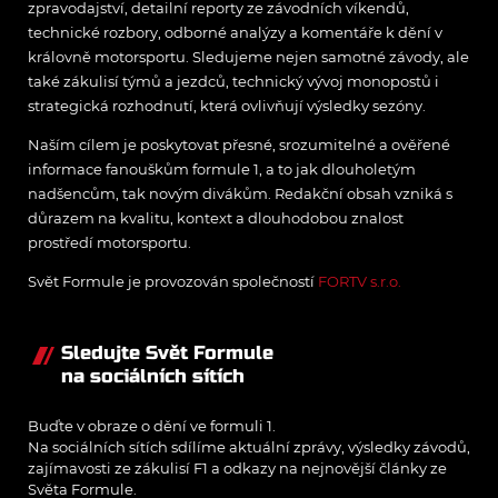
zpravodajství, detailní reporty ze závodních víkendů,
technické rozbory, odborné analýzy a komentáře k dění v
královně motorsportu. Sledujeme nejen samotné závody, ale
také zákulisí týmů a jezdců, technický vývoj monopostů i
strategická rozhodnutí, která ovlivňují výsledky sezóny.
Naším cílem je poskytovat přesné, srozumitelné a ověřené
informace fanouškům formule 1, a to jak dlouholetým
nadšencům, tak novým divákům. Redakční obsah vzniká s
důrazem na kvalitu, kontext a dlouhodobou znalost
prostředí motorsportu.
Svět Formule je provozován společností
FORTV s.r.o.
Sledujte Svět Formule
na sociálních sítích
Buďte v obraze o dění ve formuli 1.
Na sociálních sítích sdílíme aktuální zprávy, výsledky závodů,
zajímavosti ze zákulisí F1 a odkazy na nejnovější články ze
Světa Formule.