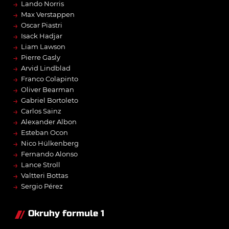
→
Lando Norris
→
Max Verstappen
→
Oscar Piastri
→
Isack Hadjar
→
Liam Lawson
→
Pierre Gasly
→
Arvid Lindblad
→
Franco Colapinto
→
Oliver Bearman
→
Gabriel Bortoleto
→
Carlos Sainz
→
Alexander Albon
→
Esteban Ocon
→
Nico Hülkenberg
→
Fernando Alonso
→
Lance Stroll
→
Valtteri Bottas
→
Sergio Pérez
Okruhy formule 1