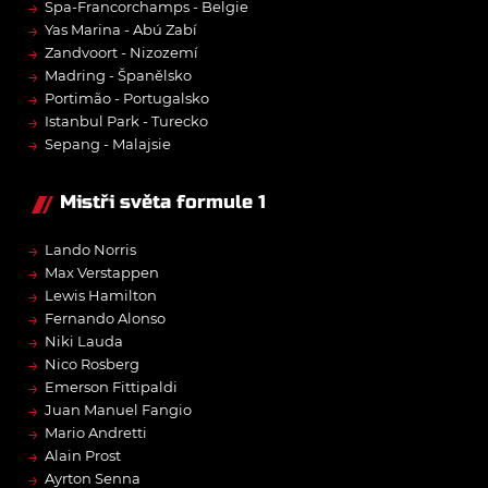
→
Spa-Francorchamps - Belgie
→
Yas Marina - Abú Zabí
→
Zandvoort - Nizozemí
→
Madring - Španělsko
→
Portimão - Portugalsko
→
Istanbul Park - Turecko
→
Sepang - Malajsie
Mistři světa formule 1
→
Lando Norris
→
Max Verstappen
→
Lewis Hamilton
→
Fernando Alonso
→
Niki Lauda
→
Nico Rosberg
→
Emerson Fittipaldi
→
Juan Manuel Fangio
→
Mario Andretti
→
Alain Prost
→
Ayrton Senna