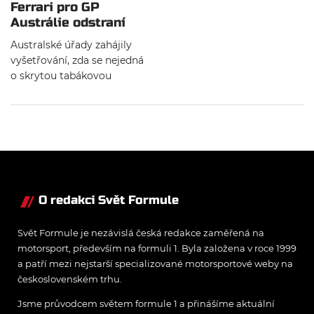
Ferrari pro GP
Austrálie odstraní
loga Mission Winnow
Australské úřady zahájily
vyšetřování, zda se nejedná
o skrytou tabákovou
reklamu porušující tamní
zákony, přestože nejde
přímo o značku produktů.
O redakci Svět Formule
Svět Formule je nezávislá česká redakce zaměřená na
motorsport, především na formuli 1. Byla založena v roce 1999
a patří mezi nejstarší specializované motorsportové weby na
československém trhu.
Jsme průvodcem světem formule 1 a přinášíme aktuální