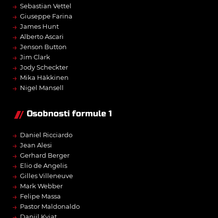
→
Sebastian Vettel
→
Giuseppe Farina
→
James Hunt
→
Alberto Ascari
→
Jenson Button
→
Jim Clark
→
Jody Scheckter
→
Mika Häkkinen
→
Nigel Mansell
Osobnosti formule 1
→
Daniel Ricciardo
→
Jean Alesi
→
Gerhard Berger
→
Elio de Angelis
→
Gilles Villeneuve
→
Mark Webber
→
Felipe Massa
→
Pastor Maldonaldo
→
Daniil Kvjat