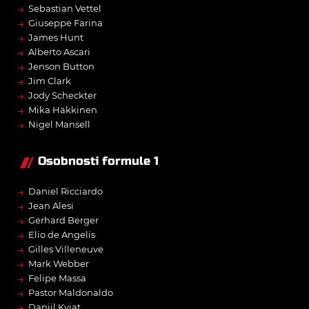
→
Sebastian Vettel
→
Giuseppe Farina
→
James Hunt
→
Alberto Ascari
→
Jenson Button
→
Jim Clark
→
Jody Scheckter
→
Mika Häkkinen
→
Nigel Mansell
Osobnosti formule 1
→
Daniel Ricciardo
→
Jean Alesi
→
Gerhard Berger
→
Elio de Angelis
→
Gilles Villeneuve
→
Mark Webber
→
Felipe Massa
→
Pastor Maldonaldo
→
Daniil Kvjat