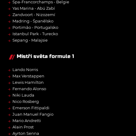
→
Spa-Francorchamps - Belgie
→
Yas Marina - Abú Zabí
→
Zandvoort - Nizozemí
→
Madring - Španělsko
→
Portimão - Portugalsko
→
Istanbul Park - Turecko
→
Sepang - Malajsie
Mistři světa formule 1
→
Lando Norris
→
Max Verstappen
→
Lewis Hamilton
→
Fernando Alonso
→
Niki Lauda
→
Nico Rosberg
→
Emerson Fittipaldi
→
Juan Manuel Fangio
→
Mario Andretti
→
Alain Prost
→
Ayrton Senna