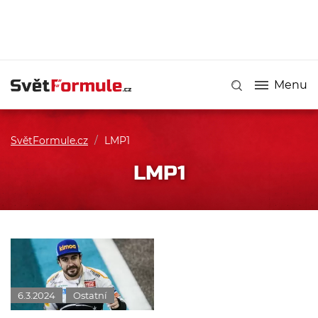
Menu
SvětFormule.cz
/
LMP1
LMP1
6.3.2024
Ostatní