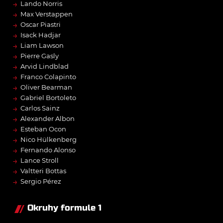
→
Lando Norris
→
Max Verstappen
→
Oscar Piastri
→
Isack Hadjar
→
Liam Lawson
→
Pierre Gasly
→
Arvid Lindblad
→
Franco Colapinto
→
Oliver Bearman
→
Gabriel Bortoleto
→
Carlos Sainz
→
Alexander Albon
→
Esteban Ocon
→
Nico Hülkenberg
→
Fernando Alonso
→
Lance Stroll
→
Valtteri Bottas
→
Sergio Pérez
Okruhy formule 1