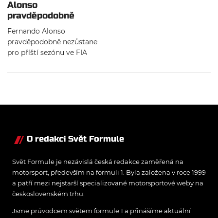
Alonso
pravděpodobně
nezůstane příští rok u
Fernando Alonso
Toyoty
pravděpodobně nezůstane
pro příští sezónu ve FIA
World Endurance
Championship season
jezdecem Toyoty, se kterou
jezdil v kategorii LMP1.
O redakci Svět Formule
Svět Formule je nezávislá česká redakce zaměřená na
motorsport, především na formuli 1. Byla založena v roce 1999
a patří mezi nejstarší specializované motorsportové weby na
československém trhu.
Jsme průvodcem světem formule 1 a přinášíme aktuální