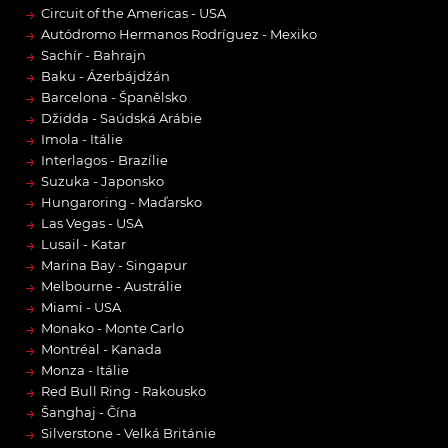
→
Circuit of the Americas - USA
→
Autódromo Hermanos Rodríguez - Mexiko
→
Sachír - Bahrajn
→
Baku - Ázerbájdžán
→
Barcelona - Španělsko
→
Džidda - Saúdská Arábie
→
Imola - Itálie
→
Interlagos - Brazílie
→
Suzuka - Japonsko
→
Hungaroring - Maďarsko
→
Las Vegas - USA
→
Lusail - Katar
→
Marina Bay - Singapur
→
Melbourne - Austrálie
→
Miami - USA
→
Monako - Monte Carlo
→
Montréal - Kanada
→
Monza - Itálie
→
Red Bull Ring - Rakousko
→
Šanghaj - Čína
→
Silverstone - Velká Británie