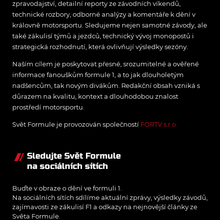
zpravodajství, detailní reporty ze závodních víkendů,
technické rozbory, odborné analýzy a komentáře k dění v
královně motorsportu. Sledujeme nejen samotné závody, ale
také zákulisí týmů a jezdců, technický vývoj monopostů i
strategická rozhodnutí, která ovlivňují výsledky sezóny.
Naším cílem je poskytovat přesné, srozumitelné a ověřené
informace fanouškům formule 1, a to jak dlouholetým
nadšencům, tak novým divákům. Redakční obsah vzniká s
důrazem na kvalitu, kontext a dlouhodobou znalost
prostředí motorsportu.
Svět Formule je provozován společností
FORTV s.r.o.
Sledujte Svět Formule
na sociálních sítích
Buďte v obraze o dění ve formuli 1.
Na sociálních sítích sdílíme aktuální zprávy, výsledky závodů,
zajímavosti ze zákulisí F1 a odkazy na nejnovější články ze
Světa Formule.