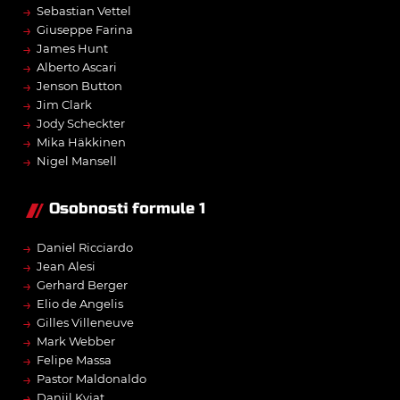
→
Sebastian Vettel
→
Giuseppe Farina
→
James Hunt
→
Alberto Ascari
→
Jenson Button
→
Jim Clark
→
Jody Scheckter
→
Mika Häkkinen
→
Nigel Mansell
Osobnosti formule 1
→
Daniel Ricciardo
→
Jean Alesi
→
Gerhard Berger
→
Elio de Angelis
→
Gilles Villeneuve
→
Mark Webber
→
Felipe Massa
→
Pastor Maldonaldo
→
Daniil Kvjat