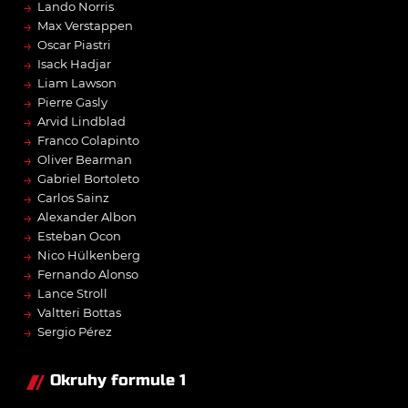
→
Lando Norris
→
Max Verstappen
→
Oscar Piastri
→
Isack Hadjar
→
Liam Lawson
→
Pierre Gasly
→
Arvid Lindblad
→
Franco Colapinto
→
Oliver Bearman
→
Gabriel Bortoleto
→
Carlos Sainz
→
Alexander Albon
→
Esteban Ocon
→
Nico Hülkenberg
→
Fernando Alonso
→
Lance Stroll
→
Valtteri Bottas
→
Sergio Pérez
Okruhy formule 1