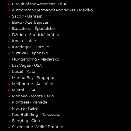
→
Circuit of the Americas - USA
→
Autódromo Hermanos Rodríguez - Mexiko
→
Sachír - Bahrajn
→
Baku - Ázerbájdžán
→
Barcelona - Španělsko
→
Džidda - Saúdská Arábie
→
Imola - Itálie
→
Interlagos - Brazílie
→
Suzuka - Japonsko
→
Hungaroring - Maďarsko
→
Las Vegas - USA
→
Lusail - Katar
→
Marina Bay - Singapur
→
Melbourne - Austrálie
→
Miami - USA
→
Monako - Monte Carlo
→
Montréal - Kanada
→
Monza - Itálie
→
Red Bull Ring - Rakousko
→
Šanghaj - Čína
→
Silverstone - Velká Británie