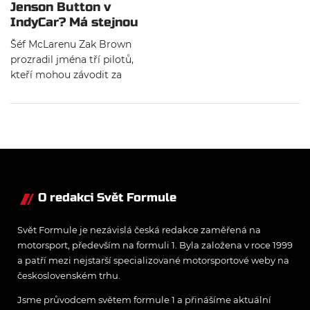
Jenson Button v
IndyCar? Má stejnou
šanci jako Alonso
Šéf McLarenu Zak Brown
prozradil jména tří pilotů,
kteří mohou závodit za
volantem třetího mclarenu
v šampionátu IndyCar. Vedle
Fernanda Alonsa, který se
zúčastní letošní Indy 500,
jsou jimi Jimmie Johnson a
Jenson Button.
O redakci Svět Formule
Svět Formule je nezávislá česká redakce zaměřená na
motorsport, především na formuli 1. Byla založena v roce 1999
a patří mezi nejstarší specializované motorsportové weby na
československém trhu.
Jsme průvodcem světem formule 1 a přinášíme aktuální