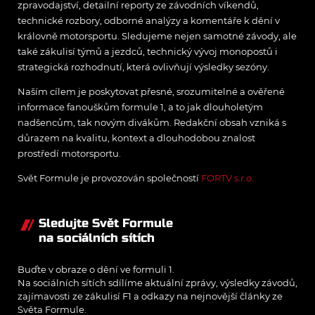
zpravodajství, detailní reporty ze závodních víkendů,
technické rozbory, odborné analýzy a komentáře k dění v
královně motorsportu. Sledujeme nejen samotné závody, ale
také zákulisí týmů a jezdců, technický vývoj monopostů i
strategická rozhodnutí, která ovlivňují výsledky sezóny.
Naším cílem je poskytovat přesné, srozumitelné a ověřené
informace fanouškům formule 1, a to jak dlouholetým
nadšencům, tak novým divákům. Redakční obsah vzniká s
důrazem na kvalitu, kontext a dlouhodobou znalost
prostředí motorsportu.
Svět Formule je provozován společností
FORTV s.r.o.
Sledujte Svět Formule
na sociálních sítích
Buďte v obraze o dění ve formuli 1.
Na sociálních sítích sdílíme aktuální zprávy, výsledky závodů,
zajímavosti ze zákulisí F1 a odkazy na nejnovější články ze
Světa Formule.