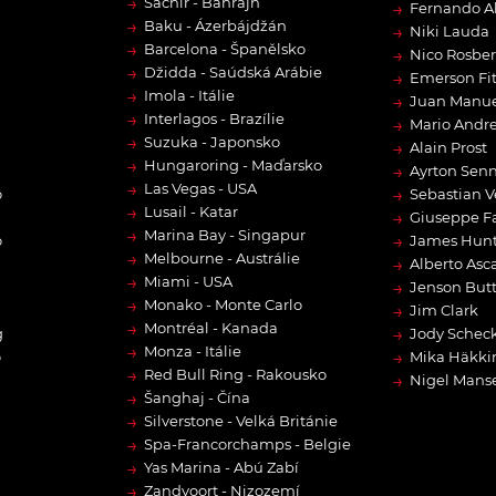
→
Sachír - Bahrajn
→
Fernando A
→
Baku - Ázerbájdžán
→
Niki Lauda
→
Barcelona - Španělsko
→
Nico Rosbe
→
Džidda - Saúdská Arábie
→
Emerson Fit
→
Imola - Itálie
→
Juan Manue
→
Interlagos - Brazílie
→
Mario Andre
→
Suzuka - Japonsko
→
Alain Prost
→
Hungaroring - Maďarsko
→
Ayrton Sen
→
Las Vegas - USA
→
o
Sebastian V
→
Lusail - Katar
→
Giuseppe F
→
Marina Bay - Singapur
→
o
James Hun
→
Melbourne - Austrálie
→
Alberto Asca
→
Miami - USA
→
Jenson But
→
Monako - Monte Carlo
→
Jim Clark
→
Montréal - Kanada
→
g
Jody Scheck
→
Monza - Itálie
→
o
Mika Häkki
→
Red Bull Ring - Rakousko
→
Nigel Manse
→
Šanghaj - Čína
→
Silverstone - Velká Británie
→
Spa-Francorchamps - Belgie
→
Yas Marina - Abú Zabí
→
Zandvoort - Nizozemí