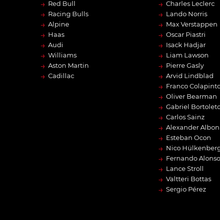
→
→
Red Bull
Charles Leclerc
→
→
Racing Bulls
Lando Norris
→
→
Alpine
Max Verstappen
→
→
Haas
Oscar Piastri
→
→
Audi
Isack Hadjar
→
→
Williams
Liam Lawson
→
→
Aston Martin
Pierre Gasly
→
→
Cadillac
Arvid Lindblad
→
Franco Colapint
→
Oliver Bearman
→
Gabriel Bortolet
→
Carlos Sainz
→
Alexander Albon
→
Esteban Ocon
→
Nico Hülkenber
→
Fernando Alons
→
Lance Stroll
→
Valtteri Bottas
→
Sergio Pérez