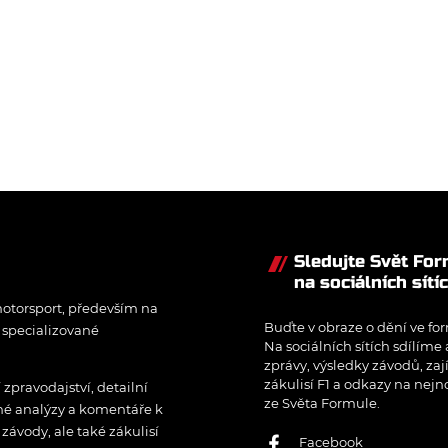
ných
ů na
ne –
kých.
Sledujte Svět Fo
na sociálních sítí
otorsport, především na
Buďte v obraze o dění ve for
í specializované
Na sociálních sítích sdílíme
zprávy, výsledky závodů, zaj
zákulisí F1 a odkazy na nejn
pravodajství, detailní
ze Světa Formule.
rné analýzy a komentáře k
ávody, ale také zákulisí
Facebook