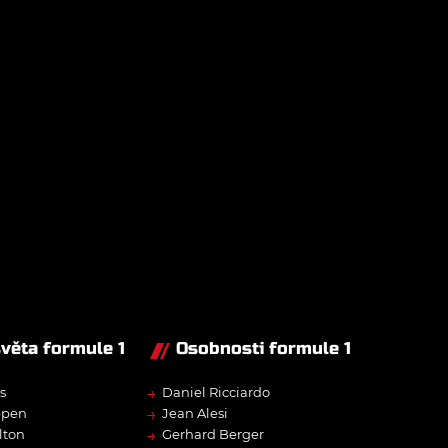
světa formule 1
Osobnosti formule 1
→
s
Daniel Ricciardo
→
ppen
Jean Alesi
→
lton
Gerhard Berger