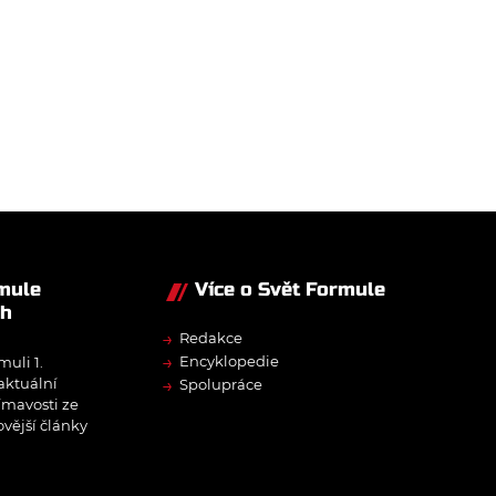
rmule
Více o Svět Formule
ch
→
Redakce
→
Encyklopedie
muli 1.
→
 aktuální
Spolupráce
ímavosti ze
ovější články