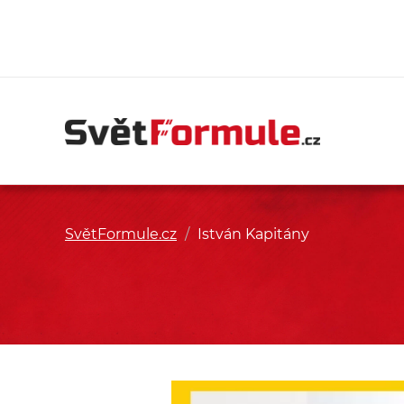
SvětFormule.cz
/
István Kapitány