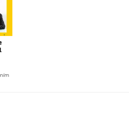
e
l
ením
ogií
 nové
rtu