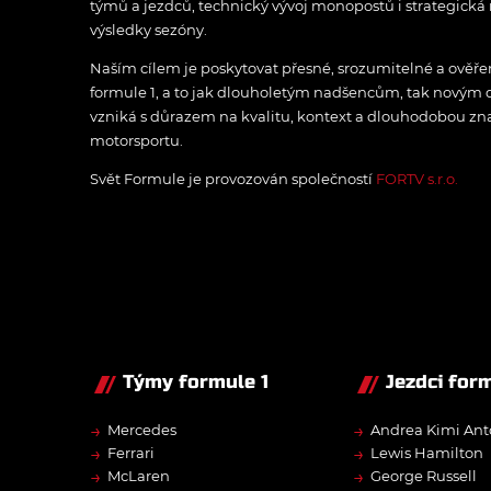
týmů a jezdců, technický vývoj monopostů i strategická 
výsledky sezóny.
Naším cílem je poskytovat přesné, srozumitelné a ově
formule 1, a to jak dlouholetým nadšencům, tak novým
vzniká s důrazem na kvalitu, kontext a dlouhodobou zna
motorsportu.
Svět Formule je provozován společností
FORTV s.r.o.
Týmy formule 1
Jezdci form
→
→
Mercedes
Andrea Kimi Ant
→
→
Ferrari
Lewis Hamilton
→
→
McLaren
George Russell