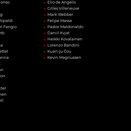
→
lonso
Elio de Angelis
→
Gilles Villeneuve
→
rg
Mark Webber
→
tipaldi
Felipe Massa
→
l Fangio
Pastor Maldonaldo
→
tti
Daniil Kvjat
→
Heikki Kovalainen
→
na
Lorenzo Bandini
→
ettel
Kuan-jü Čou
→
arina
Kevin Magnussen
t
ri
ton
ter
nen
ll