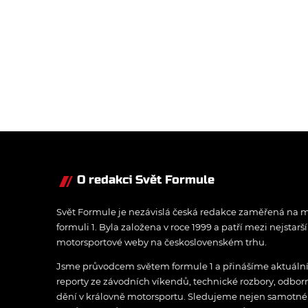
předpisech týkajících se pohon
jednotek budoucnosti. Úspěšný
dlouholetý vztah přinesl 22 titul
mistrovství světa FIA Formula O
10 konstruktérských a 12 jezdec
O redakci Svět Formule
Svět Formule je nezávislá česká redakce zaměřená na m
formuli 1. Byla založena v roce 1999 a patří mezi nejstarš
motorsportové weby na československém trhu.
Jsme průvodcem světem formule 1 a přinášíme aktuální z
reporty ze závodních víkendů, technické rozbory, odbo
dění v královně motorsportu. Sledujeme nejen samotné z