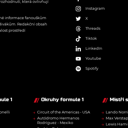
rozhodnutí, která ovlivňují
Instagram
řené informace fanouškům
X
 divákům. Redakční obsah
Threads
lost prostředí
Tiktok
LinkedIn
Youtube
Spotify
ule 1
Okruhy formule 1
Mistři 
→
→
onelli
Circuit of the Americas - USA
Lando Norri
→
→
Autódromo Hermanos
Max Versta
Rodríguez - Mexiko
→
Lewis Hami