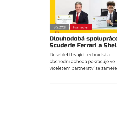
18.2.2021
Formule 1
Dlouhodobá spoluprác
Scuderie Ferrari a Shel
opět prodloužena
Desetiletí trvající technická a
obchodní dohoda pokračuje ve
víceletém partnerství se zaměř
na udržitelnost a přenos technol
ze závodní trati na silnici. V této
kapitole jednoho z nejdelších
partnerství v motoristickém spo
budou Scuderia a Shell
spolupracovat nejen na snaze o
vítězství na trati, ale také na