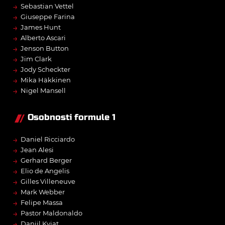
→
Sebastian Vettel
→
Giuseppe Farina
→
James Hunt
→
Alberto Ascari
→
Jenson Button
→
Jim Clark
→
Jody Scheckter
→
Mika Häkkinen
→
Nigel Mansell
Osobnosti formule 1
→
Daniel Ricciardo
→
Jean Alesi
→
Gerhard Berger
→
Elio de Angelis
→
Gilles Villeneuve
→
Mark Webber
→
Felipe Massa
→
Pastor Maldonaldo
→
Daniil Kvjat