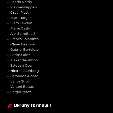
→
Lando Norris
→
Max Verstappen
→
Oscar Piastri
→
Isack Hadjar
→
Liam Lawson
→
Pierre Gasly
→
Arvid Lindblad
→
Franco Colapinto
→
Oliver Bearman
→
Gabriel Bortoleto
→
Carlos Sainz
→
Alexander Albon
→
Esteban Ocon
→
Nico Hülkenberg
→
Fernando Alonso
→
Lance Stroll
→
Valtteri Bottas
→
Sergio Pérez
Okruhy formule 1