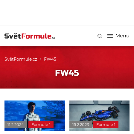
Menu
SvětFormule.cz
/
FW45
FW45
11.2.2024
Formule 1
15.2.2023
Formule 1