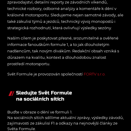
zpravodajství, detailní reporty ze závodních víkendů,
technické rozbory, odborné analýzy a komentáře k dění v
královně motorsportu. Sledujeme nejen samotné závody, ale
také zákulisí týmů a jezdců, technický vývoj monopostů i
strategická rozhodnutí, která ovlivňují výsledky sezóny.
Naším cílem je poskytovat přesné, srozumitelné a ověřené
informace fanouškům formule 1, a to jak dlouholetým
nadšencům, tak novým divákům. Redakční obsah vzniká s
důrazem na kvalitu, kontext a dlouhodobou znalost
prostředí motorsportu.
Svět Formule je provozován společností
FORTV s.r.o.
Sledujte Svět Formule
na sociálních sítích
Buďte v obraze o dění ve formuli 1.
Na sociálních sítích sdílíme aktuální zprávy, výsledky závodů,
zajímavosti ze zákulisí F1 a odkazy na nejnovější články ze
Světa Formule.