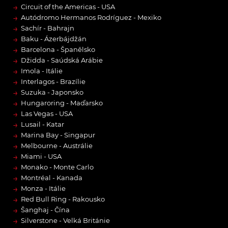
→
Circuit of the Americas - USA
→
Autódromo Hermanos Rodríguez - Mexiko
→
Sachír - Bahrajn
→
Baku - Ázerbájdžán
→
Barcelona - Španělsko
→
Džidda - Saúdská Arábie
→
Imola - Itálie
→
Interlagos - Brazílie
→
Suzuka - Japonsko
→
Hungaroring - Maďarsko
→
Las Vegas - USA
→
Lusail - Katar
→
Marina Bay - Singapur
→
Melbourne - Austrálie
→
Miami - USA
→
Monako - Monte Carlo
→
Montréal - Kanada
→
Monza - Itálie
→
Red Bull Ring - Rakousko
→
Šanghaj - Čína
→
Silverstone - Velká Británie