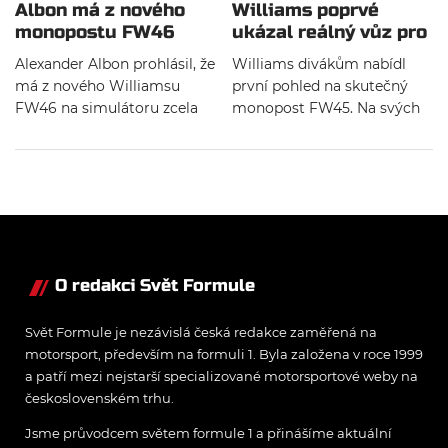
Albon má z nového
Williams poprvé
monopostu FW46
ukázal reálný vůz pro
úplně jiný pocit
rok 2023
Alexander Albon prohlásil, že
Williams divákům nabídl
má z nového Williamsu
první pohled na skutečný
FW46 na simulátoru zcela
monopost FW45. Na svých
jiný pocit, než měl u jeho
sociálních sítích ukázal jeho
předchůdce FW45. Dále
vzhled před pondělním
prozradil, s jakým cílem
filmovacím dnem na trati v
vstupuje s britskou stájí do
Silvestone.
nové sezóny.
O redakci Svět Formule
Svět Formule je nezávislá česká redakce zaměřená na
motorsport, především na formuli 1. Byla založena v roce 1999
a patří mezi nejstarší specializované motorsportové weby na
československém trhu.
Jsme průvodcem světem formule 1 a přinášíme aktuální