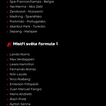
→
Spa-Francorchamps - Belgie
→
Yas Marina - Abú Zabí
→
Zandvoort - Nizozemí
→
Madring - Španělsko
→
Portimão - Portugalsko
→
Istanbul Park - Turecko
→
Sepang - Malajsie
Mistři světa formule 1
→
Lando Norris
→
Max Verstappen
→
Lewis Hamilton
→
Fernando Alonso
→
Niki Lauda
→
Nico Rosberg
→
Emerson Fittipaldi
→
Juan Manuel Fangio
→
Mario Andretti
→
Alain Prost
→
Ayrton Senna