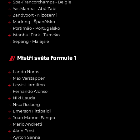
→
Spa-Francorchamps - Belgie
→
Yas Marina - Abú Zabí
→
Zandvoort - Nizozemí
→
Madring - Španělsko
→
Portimão - Portugalsko
→
Istanbul Park - Turecko
→
Sepang - Malajsie
Mistři světa formule 1
→
Lando Norris
→
Max Verstappen
→
Lewis Hamilton
→
Fernando Alonso
→
Niki Lauda
→
Nico Rosberg
→
Emerson Fittipaldi
→
Juan Manuel Fangio
→
Mario Andretti
→
Alain Prost
→
Ayrton Senna