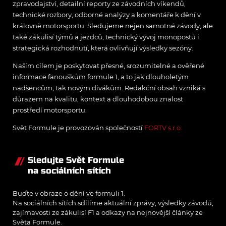
zpravodajství, detailní reporty ze závodních víkendů,
technické rozbory, odborné analýzy a komentáře k dění v
královně motorsportu. Sledujeme nejen samotné závody, ale
také zákulisí týmů a jezdců, technický vývoj monopostů i
strategická rozhodnutí, která ovlivňují výsledky sezóny.
Naším cílem je poskytovat přesné, srozumitelné a ověřené
informace fanouškům formule 1, a to jak dlouholetým
nadšencům, tak novým divákům. Redakční obsah vzniká s
důrazem na kvalitu, kontext a dlouhodobou znalost
prostředí motorsportu.
Svět Formule je provozován společností
FORTV s.r.o.
Sledujte Svět Formule
na sociálních sítích
Buďte v obraze o dění ve formuli 1.
Na sociálních sítích sdílíme aktuální zprávy, výsledky závodů,
zajímavosti ze zákulisí F1 a odkazy na nejnovější články ze
Světa Formule.