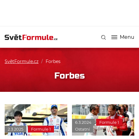
Menu
SvětFormule.cz
/
Forbes
Forbes
6.3.2024
Formule 1
2.3.2025
Formule 1
Ostatní