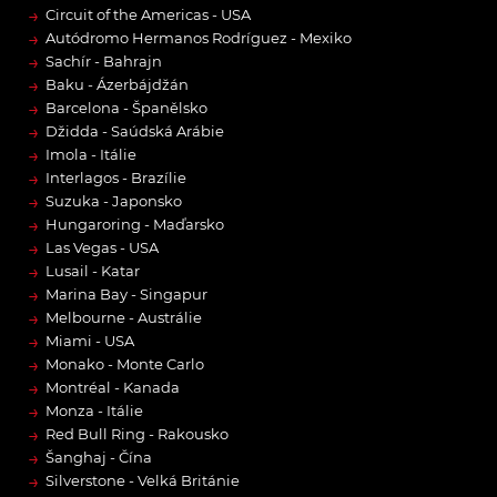
→
Circuit of the Americas - USA
→
Autódromo Hermanos Rodríguez - Mexiko
→
Sachír - Bahrajn
→
Baku - Ázerbájdžán
→
Barcelona - Španělsko
→
Džidda - Saúdská Arábie
→
Imola - Itálie
→
Interlagos - Brazílie
→
Suzuka - Japonsko
→
Hungaroring - Maďarsko
→
Las Vegas - USA
→
Lusail - Katar
→
Marina Bay - Singapur
→
Melbourne - Austrálie
→
Miami - USA
→
Monako - Monte Carlo
→
Montréal - Kanada
→
Monza - Itálie
→
Red Bull Ring - Rakousko
→
Šanghaj - Čína
→
Silverstone - Velká Británie