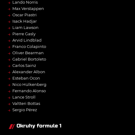
→
Lando Norris
→
Max Verstappen
→
Oscar Piastri
→
Isack Hadjar
→
Liam Lawson
→
Pierre Gasly
→
Arvid Lindblad
→
Franco Colapinto
→
Oliver Bearman
→
Gabriel Bortoleto
→
Carlos Sainz
→
Alexander Albon
→
Esteban Ocon
→
Nico Hülkenberg
→
Fernando Alonso
→
Lance Stroll
→
Valtteri Bottas
→
Sergio Pérez
Okruhy formule 1