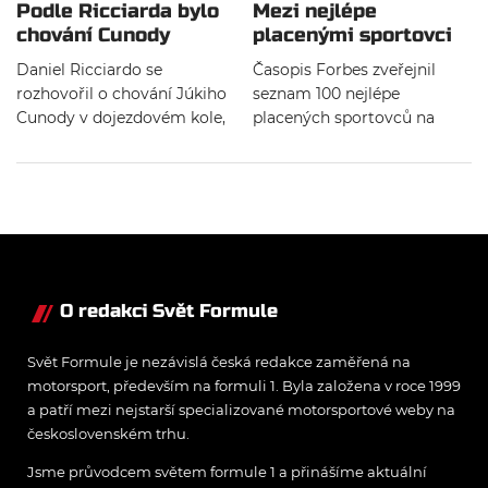
Podle Ricciarda bylo
Mezi nejlépe
chování Cunody
placenými sportovci
projevem nevyzrálosti
nechybí jezdci F1
Daniel Ricciardo se
Časopis Forbes zveřejnil
rozhovořil o chování Júkiho
seznam 100 nejlépe
Cunody v dojezdovém kole,
placených sportovců na
kdy Cunoda nejdříve
světě. Motorsport má dva
probrzdil a poté téměř
zástupce, oba jsou piloti
kolidoval se svým týmovým
Formule 1.
kolegou. Podle Ricciarda
tato situace byla projevem
„nezralosti“, ale oba si to
spolu s týmem vyříkají.
O redakci Svět Formule
Svět Formule je nezávislá česká redakce zaměřená na
motorsport, především na formuli 1. Byla založena v roce 1999
a patří mezi nejstarší specializované motorsportové weby na
československém trhu.
Jsme průvodcem světem formule 1 a přinášíme aktuální