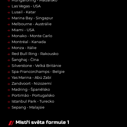
→
→
Las Vegas - USA
→
Lusail - Katar
→
Marina Bay - Singapur
→
Melbourne - Austrálie
→
Miami - USA
→
Monako - Monte Carlo
→
Montréal - Kanada
→
Monza - Itálie
→
Red Bull Ring - Rakousko
→
Šanghaj - Čína
→
Silverstone - Velká Británie
→
Spa-Francorchamps - Belgie
→
Yas Marina - Abú Zabí
→
Zandvoort - Nizozemí
→
Madring - Španělsko
→
Portimão - Portugalsko
→
Istanbul Park - Turecko
→
Sepang - Malajsie
Mistři světa formule 1