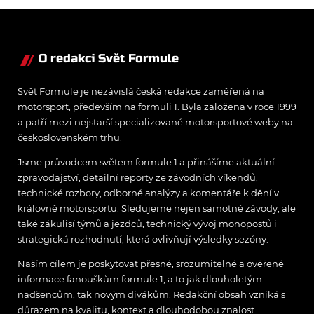
barvách Andretti a Dragon
povolal do služby Antonia
Giovinazziho.
O redakci Svět Formule
Svět Formule je nezávislá česká redakce zaměřená na
motorsport, především na formuli 1. Byla založena v roce 1999
a patří mezi nejstarší specializované motorsportové weby na
československém trhu.
Jsme průvodcem světem formule 1 a přinášíme aktuální
zpravodajství, detailní reporty ze závodních víkendů,
technické rozbory, odborné analýzy a komentáře k dění v
královně motorsportu. Sledujeme nejen samotné závody, ale
také zákulisí týmů a jezdců, technický vývoj monopostů i
strategická rozhodnutí, která ovlivňují výsledky sezóny.
Naším cílem je poskytovat přesné, srozumitelné a ověřené
informace fanouškům formule 1, a to jak dlouholetým
nadšencům, tak novým divákům. Redakční obsah vzniká s
důrazem na kvalitu, kontext a dlouhodobou znalost