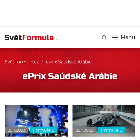
Menu
SvětFormule.cz
/
ePrix Saúdské Arábie
ePrix Saúdské Arábie
29.1.2023
Formule E
28.1.2022
Formule E