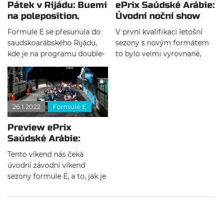
Pátek v Rijádu: Buemi
ePrix Saúdské Arábie:
na poleposition,
Úvodní noční show
Wehrlein vítězí
vyhrál de Vries
Formule E se přesunula do
V první kvalifikaci letošní
saudskoarábského Rijádu,
sezony s novým formátem
kde je na programu double-
to bylo velmi vyrovnané,
header, přičemž se
avšak pole position nakonec
netradičně začínalo už v
vybojoval Stoffel Vandoorne.
pátek. Poleposition získal po
Úradující mistr světa Nyck
napínavém souboji
de Vries startoval až ze
26.1.2022
Formule E
Sébastien Buemi. Nio opět
třetího místa za Jakem
ukázalo, že se s ním musí
Dennisem. Závod ovládl
Preview ePrix
letos počítat, když se Dan
Mercedes, který získal
Saúdské Arábie:
Ticktum probojoval až do
double.
Úvodní noční double-
semifinále, ve kterém
Tento víkend nás čeká
header na Blízkém
prohrál s Hughesem. Ovšem
úvodní závodní víkend
východě
ze závodu odešli nakonec s
sezony formule E, a to, jak je
prázdnou. Naopak Wehrlein
již tradicí, v Saúdské Arábii.
předvedl z devátého místa
Letos budou debutovat
fantastickou jízdu, která mu
hned tři jezdci – u týmu NIO
zajistila vítězství.
Dan Ticktum, Oliver Askew v