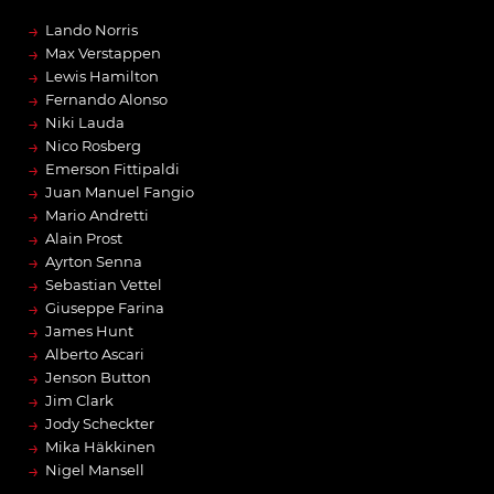
→
Lando Norris
→
Max Verstappen
→
Lewis Hamilton
→
Fernando Alonso
→
Niki Lauda
→
Nico Rosberg
→
Emerson Fittipaldi
→
Juan Manuel Fangio
→
Mario Andretti
→
Alain Prost
→
Ayrton Senna
→
Sebastian Vettel
→
Giuseppe Farina
→
James Hunt
→
Alberto Ascari
→
Jenson Button
→
Jim Clark
→
Jody Scheckter
→
Mika Häkkinen
→
Nigel Mansell