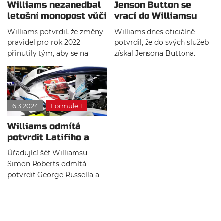
Williams nezanedbal
Jenson Button se
letošní monopost vůči
vrací do Williamsu
roku 2022
jako poradce
Williams potvrdil, že změny
Williams dnes oficiálně
pravidel pro rok 2022
potvrdil, že do svých služeb
přinutily tým, aby se na
získal Jensona Buttona.
klíčový rok více zaměřil.
Mistr světa z roku 2009
Zároveň upozorňuje, že tím
bude v týmu působit jako
nebude trpět letošní vůz.
odborný poradce. Jedná se o
Nové peníze od Dorilton
víceletý kontrakt.
6.3.2024
Formule 1
Capital vývoj více usnadní.
Williams odmítá
potvrdit Latifiho a
Russella pro příští
Úřadující šéf Williamsu
rok
Simon Roberts odmítá
potvrdit George Russella a
Nicholase Latifiho pro rok
2021. Nicméně tvrdí, že plány
ohledně jezdecké sestavy se
nezměnily.