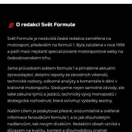
O redakci Svět Formule
Svět Formule je nezávislá česká redakce zaměřená na
motorsport, především na formuli 1. Byla založena v roce 1999
a patří mezi nejstarší specializované motorsportové weby na
československém trhu.
Jsme průvodcem světem formule 1 a přinášíme aktuální
zpravodajství, detailní reporty ze závodních víkendů,
technické rozbory, odborné analýzy a komentáře k dění v
královně motorsportu. Sledujeme nejen samotné závody, ale
také zákulisí týmů a jezdců, technický vývoj monopostů i
strategická rozhodnutí, která ovlivňují výsledky sezóny.
Naším cílem je poskytovat přesné, srozumitelné a ověřené
informace fanouškům formule 1, a to jak dlouholetým
nadšencům, tak novým divákům. Redakční obsah vzniká s
důrazem na kvalitu, kontext a dlouhodobou znalost