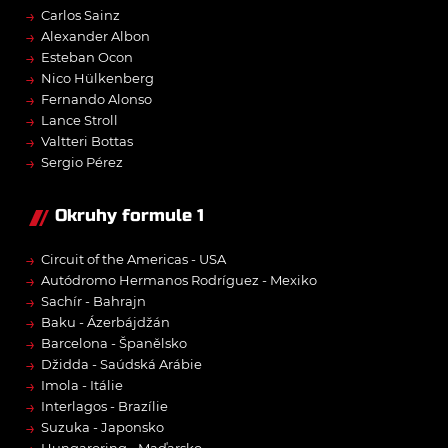
→
Carlos Sainz
→
Alexander Albon
→
Esteban Ocon
→
Nico Hülkenberg
→
Fernando Alonso
→
Lance Stroll
→
Valtteri Bottas
→
Sergio Pérez
Okruhy formule 1
→
Circuit of the Americas - USA
→
Autódromo Hermanos Rodríguez - Mexiko
→
Sachír - Bahrajn
→
Baku - Ázerbájdžán
→
Barcelona - Španělsko
→
Džidda - Saúdská Arábie
→
Imola - Itálie
→
Interlagos - Brazílie
→
Suzuka - Japonsko
Hungaroring - Maďarsko