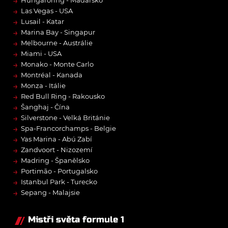
→
→
Las Vegas - USA
→
Lusail - Katar
→
Marina Bay - Singapur
→
Melbourne - Austrálie
→
Miami - USA
→
Monako - Monte Carlo
→
Montréal - Kanada
→
Monza - Itálie
→
Red Bull Ring - Rakousko
→
Šanghaj - Čína
→
Silverstone - Velká Británie
→
Spa-Francorchamps - Belgie
→
Yas Marina - Abú Zabí
→
Zandvoort - Nizozemí
→
Madring - Španělsko
→
Portimão - Portugalsko
→
Istanbul Park - Turecko
→
Sepang - Malajsie
Mistři světa formule 1