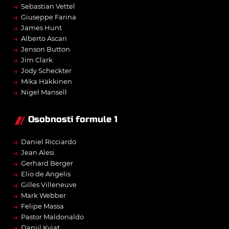
→
Sebastian Vettel
→
Giuseppe Farina
→
James Hunt
→
Alberto Ascari
→
Jenson Button
→
Jim Clark
→
Jody Scheckter
→
Mika Häkkinen
→
Nigel Mansell
Osobnosti formule 1
→
Daniel Ricciardo
→
Jean Alesi
→
Gerhard Berger
→
Elio de Angelis
→
Gilles Villeneuve
→
Mark Webber
→
Felipe Massa
→
Pastor Maldonaldo
→
Daniil Kvjat