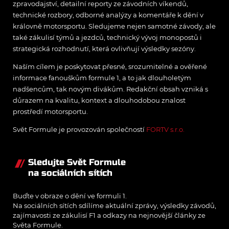
zpravodajství, detailní reporty ze závodních víkendů,
technické rozbory, odborné analýzy a komentáře k dění v
královně motorsportu. Sledujeme nejen samotné závody, ale
také zákulisí týmů a jezdců, technický vývoj monopostů i
strategická rozhodnutí, která ovlivňují výsledky sezóny.
Naším cílem je poskytovat přesné, srozumitelné a ověřené
informace fanouškům formule 1, a to jak dlouholetým
nadšencům, tak novým divákům. Redakční obsah vzniká s
důrazem na kvalitu, kontext a dlouhodobou znalost
prostředí motorsportu.
Svět Formule je provozován společností
FORTV s.r.o.
Sledujte Svět Formule
na sociálních sítích
Buďte v obraze o dění ve formuli 1.
Na sociálních sítích sdílíme aktuální zprávy, výsledky závodů,
zajímavosti ze zákulisí F1 a odkazy na nejnovější články ze
Světa Formule.