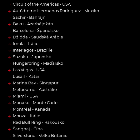
→
Circuit of the Americas - USA
→
Autódromo Hermanos Rodríguez - Mexiko
→
Sachír - Bahrajn
→
Baku - Ázerbájdžán
→
Barcelona - Španělsko
→
Džidda - Saúdská Arábie
→
Imola - Itálie
→
Interlagos - Brazílie
→
Suzuka - Japonsko
→
Hungaroring - Maďarsko
→
Las Vegas - USA
→
Lusail - Katar
→
Marina Bay - Singapur
→
Melbourne - Austrálie
→
Miami - USA
→
Monako - Monte Carlo
→
Montréal - Kanada
→
Monza - Itálie
→
Red Bull Ring - Rakousko
→
Šanghaj - Čína
→
Silverstone - Velká Británie