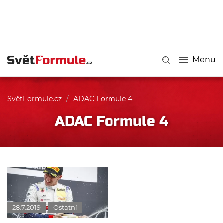
Menu
SvětFormule.cz
/
ADAC Formule 4
ADAC Formule 4
28.7.2019
Ostatní