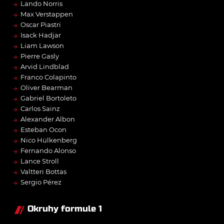
→
Lando Norris
→
Max Verstappen
→
Oscar Piastri
→
Isack Hadjar
→
Liam Lawson
→
Pierre Gasly
→
Arvid Lindblad
→
Franco Colapinto
→
Oliver Bearman
→
Gabriel Bortoleto
→
Carlos Sainz
→
Alexander Albon
→
Esteban Ocon
→
Nico Hülkenberg
→
Fernando Alonso
→
Lance Stroll
→
Valtteri Bottas
→
Sergio Pérez
Okruhy formule 1