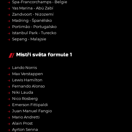
→
Spa-Francorchamps - Belgie
→
Yas Marina - Abú Zabí
→
Zandvoort - Nizozemí
→
Madring - Španělsko
→
Portimão - Portugalsko
→
Istanbul Park - Turecko
→
Sepang - Malajsie
Mistři světa formule 1
→
Lando Norris
→
Max Verstappen
→
Lewis Hamilton
→
Fernando Alonso
→
Niki Lauda
→
Nico Rosberg
→
Emerson Fittipaldi
→
Juan Manuel Fangio
→
Mario Andretti
→
Alain Prost
→
Ayrton Senna