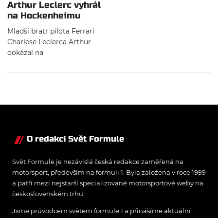
Arthur Leclerc vyhrál
na Hockenheimu
závod ADAC F4
Mladší bratr pilota Ferrari
Charlese Leclerca Arthur
dokázal na
Hockehheimringu zvítězit ve
druhém víkendovém závodě
ADAC Formule 4.
O redakci Svět Formule
Svět Formule je nezávislá česká redakce zaměřená na
motorsport, především na formuli 1. Byla založena v roce 1999
a patří mezi nejstarší specializované motorsportové weby na
československém trhu.
Jsme průvodcem světem formule 1 a přinášíme aktuální