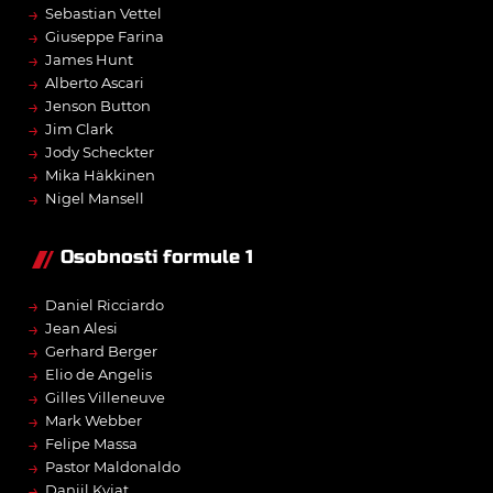
→
Sebastian Vettel
→
Giuseppe Farina
→
James Hunt
→
Alberto Ascari
→
Jenson Button
→
Jim Clark
→
Jody Scheckter
→
Mika Häkkinen
→
Nigel Mansell
Osobnosti formule 1
→
Daniel Ricciardo
→
Jean Alesi
→
Gerhard Berger
→
Elio de Angelis
→
Gilles Villeneuve
→
Mark Webber
→
Felipe Massa
→
Pastor Maldonaldo
→
Daniil Kvjat