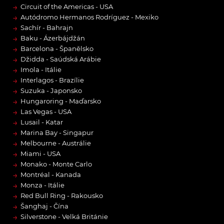
→
Circuit of the Americas - USA
→
Autódromo Hermanos Rodríguez - Mexiko
→
Sachír - Bahrajn
→
Baku - Ázerbájdžán
→
Barcelona - Španělsko
→
Džidda - Saúdská Arábie
→
Imola - Itálie
→
Interlagos - Brazílie
→
Suzuka - Japonsko
→
Hungaroring - Maďarsko
→
Las Vegas - USA
→
Lusail - Katar
→
Marina Bay - Singapur
→
Melbourne - Austrálie
→
Miami - USA
→
Monako - Monte Carlo
→
Montréal - Kanada
→
Monza - Itálie
→
Red Bull Ring - Rakousko
→
Šanghaj - Čína
→
Silverstone - Velká Británie