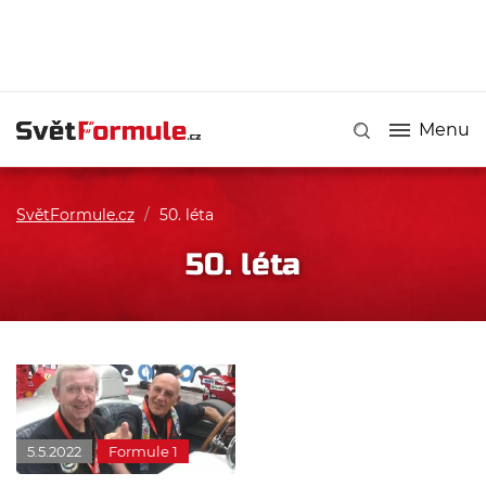
Menu
SvětFormule.cz
/
50. léta
50. léta
5.5.2022
Formule 1