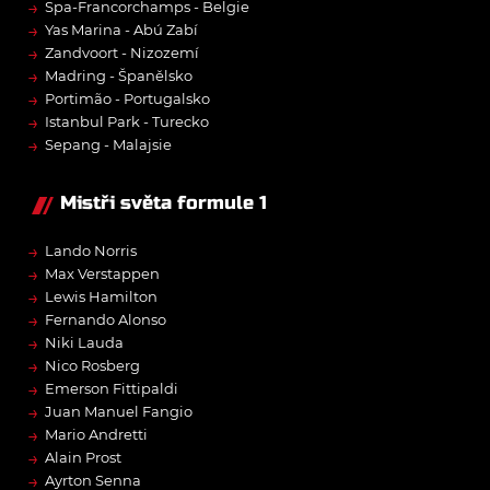
→
Spa-Francorchamps - Belgie
→
Yas Marina - Abú Zabí
→
Zandvoort - Nizozemí
→
Madring - Španělsko
→
Portimão - Portugalsko
→
Istanbul Park - Turecko
→
Sepang - Malajsie
Mistři světa formule 1
→
Lando Norris
→
Max Verstappen
→
Lewis Hamilton
→
Fernando Alonso
→
Niki Lauda
→
Nico Rosberg
→
Emerson Fittipaldi
→
Juan Manuel Fangio
→
Mario Andretti
→
Alain Prost
→
Ayrton Senna