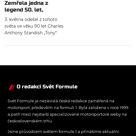
Zemřela jedna z
legend 50. let,
„závodící dentista“
3. května odešel z tohoto
Brooks
světa ve věku 90 let Charles
Anthony Standish „Tony“
Brooks, pokud se nemýlím
vedle Hanse Hermanna
poslední ještě žijící špičkový
jezdec F1 éry 50. let. Brooks
při tom zároveň byl
posledním ještě živým
vítězem Grand Prix z tohoto
období.
O redakci Svět Formule
Svět Formule je nezávislá česká redakce zaměřená na
motorsport, především na formuli 1. Byla založena v roce 1999
a patří mezi nejstarší specializované motorsportové weby na
československém trhu.
Jsme průvodcem světem formule 1 a přinášíme aktuální