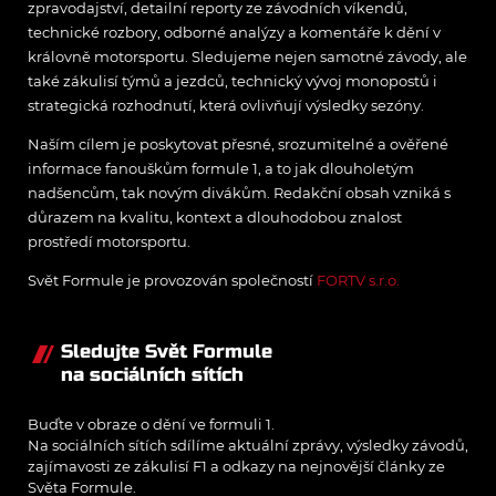
zpravodajství, detailní reporty ze závodních víkendů,
technické rozbory, odborné analýzy a komentáře k dění v
královně motorsportu. Sledujeme nejen samotné závody, ale
také zákulisí týmů a jezdců, technický vývoj monopostů i
strategická rozhodnutí, která ovlivňují výsledky sezóny.
Naším cílem je poskytovat přesné, srozumitelné a ověřené
informace fanouškům formule 1, a to jak dlouholetým
nadšencům, tak novým divákům. Redakční obsah vzniká s
důrazem na kvalitu, kontext a dlouhodobou znalost
prostředí motorsportu.
Svět Formule je provozován společností
FORTV s.r.o.
Sledujte Svět Formule
na sociálních sítích
Buďte v obraze o dění ve formuli 1.
Na sociálních sítích sdílíme aktuální zprávy, výsledky závodů,
zajímavosti ze zákulisí F1 a odkazy na nejnovější články ze
Světa Formule.