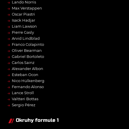
→
Lando Norris
→
Max Verstappen
→
Oscar Piastri
→
Isack Hadjar
→
Liam Lawson
→
Pierre Gasly
→
Arvid Lindblad
→
Franco Colapinto
→
Oliver Bearman
→
Gabriel Bortoleto
→
Carlos Sainz
→
Alexander Albon
→
Esteban Ocon
→
Nico Hülkenberg
→
Fernando Alonso
→
Lance Stroll
→
Valtteri Bottas
→
Sergio Pérez
Okruhy formule 1