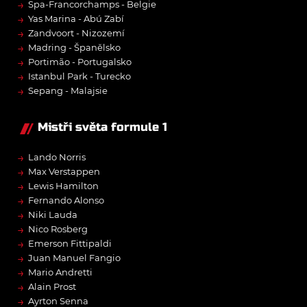
→
Spa-Francorchamps - Belgie
→
Yas Marina - Abú Zabí
→
Zandvoort - Nizozemí
→
Madring - Španělsko
→
Portimão - Portugalsko
→
Istanbul Park - Turecko
→
Sepang - Malajsie
Mistři světa formule 1
→
Lando Norris
→
Max Verstappen
→
Lewis Hamilton
→
Fernando Alonso
→
Niki Lauda
→
Nico Rosberg
→
Emerson Fittipaldi
→
Juan Manuel Fangio
→
Mario Andretti
→
Alain Prost
→
Ayrton Senna