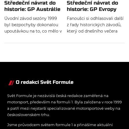
Středeční návrat do
Středeční návrat do
historie: GP Austrálie
historie: GP Evropy
1999
1999
Úvodní závod sezóny 1999
Fanoušci si odhlasovali další
byl bezpochyby dokonalou
z řady historických závodů,
upoutávkou na to, co mělo v
který od dnešního večera
následujících měsících přijít.
bude k dispozici online.
Technické potíže, nehody,
Tentokrát zavítáme do
překvapivá sestava na
prostředí novodobého
stupních vítězů, na to vše
Nürburgringu, kde se v roce
dnes pamětníci úvodního
1999 odjela GP Evropy.
podniku sezóny 1999
vzpomínají. A vy si to
můžete připomenout.
O redakci Svět Formule
Svět Formule je nezávislá česká redakce zaměřená na
motorsport, především na formuli 1. Byla založena v roce 1999
a patří mezi nejstarší specializované motorsportové weby na
československém trhu.
Jsme průvodcem světem formule 1 a přinášíme aktuální