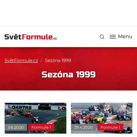
Menu
SvětFormule.cz
/
Sezóna 1999
Sezóna 1999
3.6.2020
Formule 1
29.4.2020
Formule 1