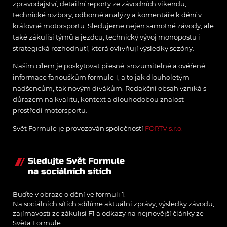
zpravodajství, detailní reporty ze závodních víkendů,
technické rozbory, odborné analýzy a komentáře k dění v
královně motorsportu. Sledujeme nejen samotné závody, ale
také zákulisí týmů a jezdců, technický vývoj monopostů i
strategická rozhodnutí, která ovlivňují výsledky sezóny.
Naším cílem je poskytovat přesné, srozumitelné a ověřené
informace fanouškům formule 1, a to jak dlouholetým
nadšencům, tak novým divákům. Redakční obsah vzniká s
důrazem na kvalitu, kontext a dlouhodobou znalost
prostředí motorsportu.
Svět Formule je provozován společností
FORTV s.r.o.
Sledujte Svět Formule
na sociálních sítích
Buďte v obraze o dění ve formuli 1.
Na sociálních sítích sdílíme aktuální zprávy, výsledky závodů,
zajímavosti ze zákulisí F1 a odkazy na nejnovější články ze
Světa Formule.