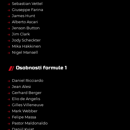
→
Sebastian Vettel
→
Giuseppe Farina
→
James Hunt
→
Alberto Ascari
→
Jenson Button
→
Jim Clark
→
Jody Scheckter
→
Mika Häkkinen
→
Nigel Mansell
Osobnosti formule 1
→
Daniel Ricciardo
→
Jean Alesi
→
Gerhard Berger
→
Elio de Angelis
→
Gilles Villeneuve
→
Mark Webber
→
Felipe Massa
→
Pastor Maldonaldo
→
Daniil Kvjat