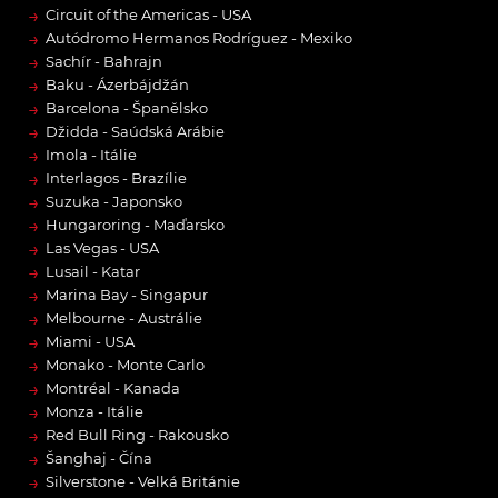
→
Circuit of the Americas - USA
→
Autódromo Hermanos Rodríguez - Mexiko
→
Sachír - Bahrajn
→
Baku - Ázerbájdžán
→
Barcelona - Španělsko
→
Džidda - Saúdská Arábie
→
Imola - Itálie
→
Interlagos - Brazílie
→
Suzuka - Japonsko
→
Hungaroring - Maďarsko
→
Las Vegas - USA
→
Lusail - Katar
→
Marina Bay - Singapur
→
Melbourne - Austrálie
→
Miami - USA
→
Monako - Monte Carlo
→
Montréal - Kanada
→
Monza - Itálie
→
Red Bull Ring - Rakousko
→
Šanghaj - Čína
→
Silverstone - Velká Británie