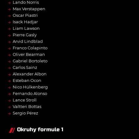
→
Lando Norris
→
Max Verstappen
→
Oscar Piastri
→
Isack Hadjar
→
Liam Lawson
→
Pierre Gasly
→
Arvid Lindblad
→
Franco Colapinto
→
Oliver Bearman
→
Gabriel Bortoleto
→
Carlos Sainz
→
Alexander Albon
→
Esteban Ocon
→
Nico Hülkenberg
→
Fernando Alonso
→
Lance Stroll
→
Valtteri Bottas
→
Sergio Pérez
Okruhy formule 1