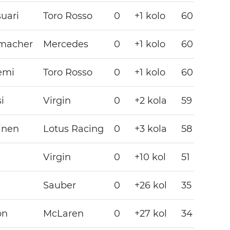
uari
Toro Rosso
0
+1 kolo
60
umacher
Mercedes
0
+1 kolo
60
emi
Toro Rosso
0
+1 kolo
60
i
Virgin
0
+2 kola
59
inen
Lotus Racing
0
+3 kola
58
Virgin
0
+10 kol
51
Sauber
0
+26 kol
35
on
McLaren
0
+27 kol
34