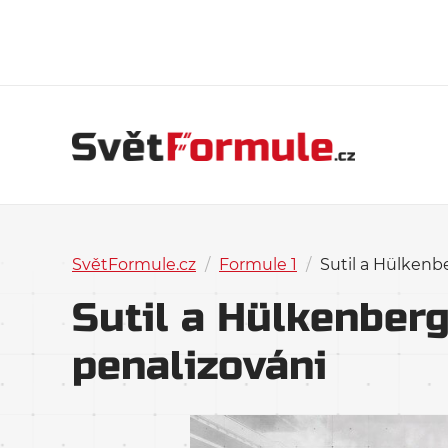
SvětFormule.cz
/
Formule 1
/
Sutil a Hülkenb
Sutil a Hülkenberg
penalizováni