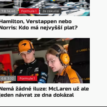
7.8. 14:46
Formule 1
Ze zákulisí
Hamilton, Verstappen nebo
Norris: Kdo má nejvyšší plat?
6.8. 3:02
Formule 1
Nemá žádné iluze: McLaren už ale
jeden návrat ze dna dokázal