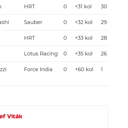
n
HRT
0
+31 kol
30
ashi
Sauber
0
+32 kol
29
HRT
0
+33 kol
28
Lotus Racing
0
+35 kol
26
zzi
Force India
0
+60 kol
1
ef Viták