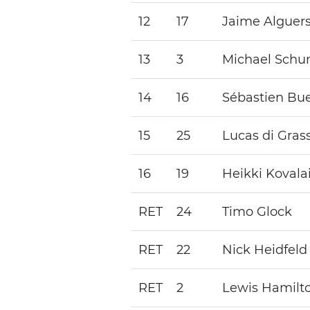
12
17
Jaime Alguers
13
3
Michael Sch
14
16
Sébastien Bu
15
25
Lucas di Grass
16
19
Heikki Kovala
RET
24
Timo Glock
RET
22
Nick Heidfeld
RET
2
Lewis Hamilt