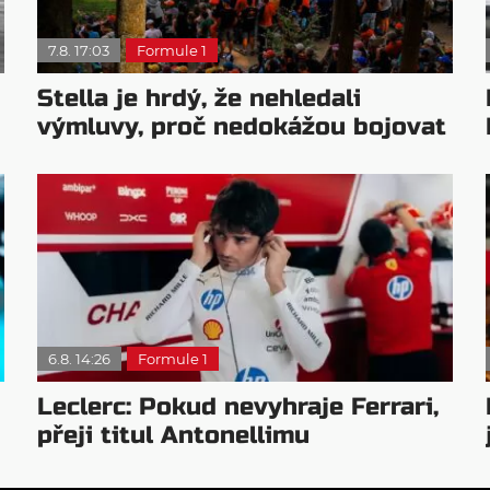
7.8. 17:03
Formule 1
Stella je hrdý, že nehledali
výmluvy, proč nedokážou bojovat
o titul
6.8. 14:26
Formule 1
Leclerc: Pokud nevyhraje Ferrari,
přeji titul Antonellimu