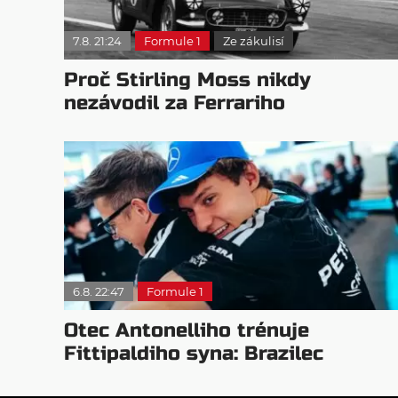
7.8. 21:24
Formule 1
Ze zákulisí
Proč Stirling Moss nikdy
nezávodil za Ferrariho
6.8. 22:47
Formule 1
Otec Antonelliho trénuje
Fittipaldiho syna: Brazilec
vychvaluje lídra