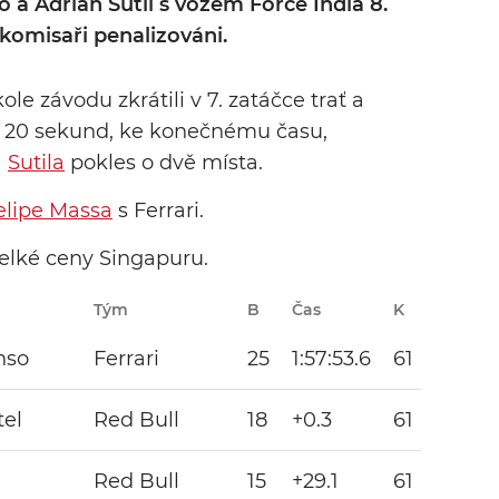
 a Adrian Sutil s vozem Force India 8.
 komisaři penalizováni.
le závodu zkrátili v 7. zatáčce trať a
us 20 sekund, ke konečnému času,
a
Sutila
pokles o dvě místa.
elipe Massa
s Ferrari.
lké ceny Singapuru.
Tým
B
Čas
K
Pozná
nso
Ferrari
25
1:57:53.6
61
tel
Red Bull
18
+0.3
61
Red Bull
15
+29.1
61