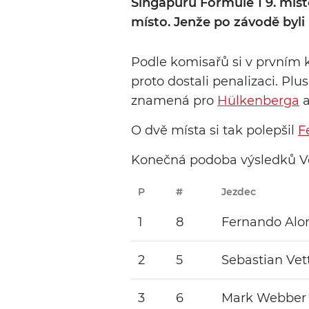
Singapuru Formule 1 9. místo
místo. Jenže po závodě byli
Podle komisařů si v prvním ko
proto dostali penalizaci. Pl
znamená pro
Hülkenberga
O dvě místa si tak polepšil
F
Konečná podoba výsledků Ve
P
#
Jezdec
1
8
Fernando Alo
2
5
Sebastian Vet
3
6
Mark Webber