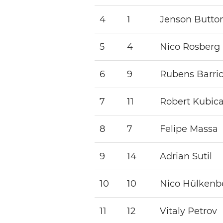
4
1
Jenson Butto
5
4
Nico Rosberg
6
9
Rubens Barric
7
11
Robert Kubic
8
7
Felipe Massa
9
14
Adrian Sutil
10
10
Nico Hülkenb
11
12
Vitaly Petrov