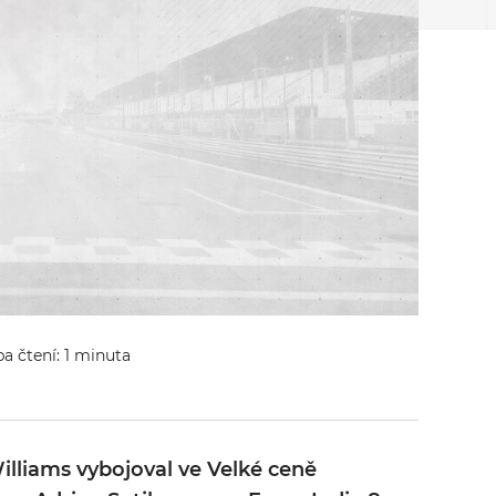
ba čtení: 1 minuta
lliams vybojoval ve Velké ceně