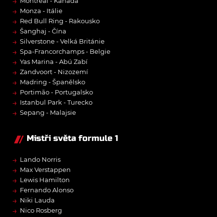
→
Montréal - Kanada
→
Monza - Itálie
→
Red Bull Ring - Rakousko
→
Šanghaj - Čína
→
Silverstone - Velká Británie
→
Spa-Francorchamps - Belgie
→
Yas Marina - Abú Zabí
→
Zandvoort - Nizozemí
→
Madring - Španělsko
→
Portimão - Portugalsko
→
Istanbul Park - Turecko
→
Sepang - Malajsie
Mistři světa formule 1
→
Lando Norris
→
Max Verstappen
→
Lewis Hamilton
→
Fernando Alonso
→
Niki Lauda
→
Nico Rosberg