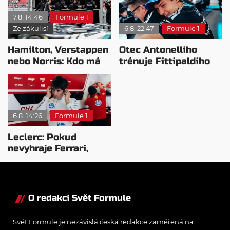
7.8. 14:46
Formule 1
Ze zákulisí
6.8. 22:47
Formule 1
Hamilton, Verstappen
Otec Antonelliho
nebo Norris: Kdo má
trénuje Fittipaldiho
nejvyšší plat?
syna: Brazilec
vychvaluje lídra
6.8. 14:26
Formule 1
Leclerc: Pokud
nevyhraje Ferrari,
přeji titul
Antonellimu
O redakci Svět Formule
Svět Formule je nezávislá česká redakce zaměřená na