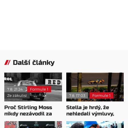
Další články
7.8. 21:24
Formule 1
Ze zákulisí
7.8. 17:03
Formule 1
Proč Stirling Moss
Stella je hrdý, že
nikdy nezávodil za
nehledali výmluvy,
Ferrariho
proč nedokážou
bojovat o titul