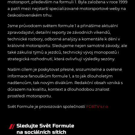
motorsport, především na formuli 1. Byla založena v roce 1999
a patří mezi nejstarší specializované motorsportové weby na
československém trhu.
Jsme průvodcem světem formule 1 a přinášíme aktuální
zpravodajství, detailní reporty ze závodních víkendů,
technické rozbory, odborné analýzy a komentáře k dění v
královně motorsportu. Sledujeme nejen samotné závody, ale
také zákulisí týmů a jezdců, technický vývoj monopostů i
strategická rozhodnutí, která ovlivňují výsledky sezóny.
Naším cílem je poskytovat přesné, srozumitelné a ověřené
informace fanouškům formule 1, a to jak dlouholetým
nadšencům, tak novým divákům. Redakční obsah vzniká s
důrazem na kvalitu, kontext a dlouhodobou znalost
prostředí motorsportu.
Svět Formule je provozován společností
FORTV s.r.o.
Sledujte Svět Formule
na sociálních sítích