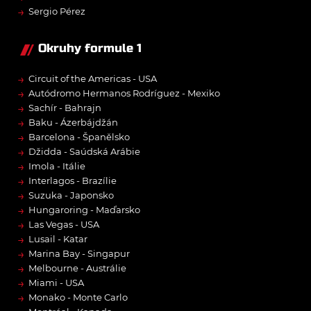
→
Sergio Pérez
Okruhy formule 1
→
Circuit of the Americas - USA
→
Autódromo Hermanos Rodríguez - Mexiko
→
Sachír - Bahrajn
→
Baku - Ázerbájdžán
→
Barcelona - Španělsko
→
Džidda - Saúdská Arábie
→
Imola - Itálie
→
Interlagos - Brazílie
→
Suzuka - Japonsko
→
Hungaroring - Maďarsko
→
Las Vegas - USA
→
Lusail - Katar
→
Marina Bay - Singapur
→
Melbourne - Austrálie
→
Miami - USA
→
Monako - Monte Carlo