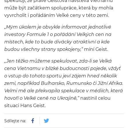
spekulují, že právě Geistova návštěva Vietnamu
může být začátkem spolupráce, která by mohla
vyvrcholit i pořádáním Velké ceny v této zemi.
„Mým úkolem je obvykle informovat jednotlivé
investory Formule 1 o pořádání Velkých cen na
místech, kde to bude divácky atraktivní a kde
budou všechny strany spokojeny,“
míní Geist.
„Jen těžko můžeme spekulovat, zda-li se Velká
cena Vietnamu v blízké budoucnosti pojede, vždyť
o vstup do tohoto sportu jeví zájem hned několik
zemí, například Bulharsko, Rumunsko či Jižní Afrika.
Velmi mě ale překvapila spekulace v médiích, která
hovoří o Velké ceně na Ukrajině,“
nastínil celou
situaci Hans Geist.
Sdílejte na: