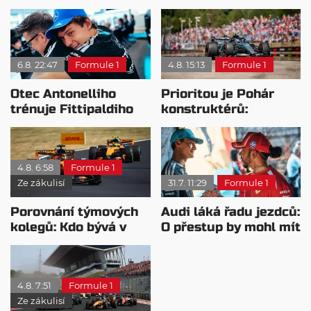
6.8. 22:47
Formule 1
4.8. 15:13
Formule 1
Otec Antonelliho
Prioritou je Pohár
trénuje Fittipaldiho
konstruktérů:
syna: Brazilec
Mercedesu je jedno,
vychvaluje lídra
kdo zvítězí
4.8. 6:58
Formule 1
Ze zákulisí
31.7. 11:29
Formule 1
Porovnání týmových
Audi láká řadu jezdců:
kolegů: Kdo bývá v
O přestup by mohl mít
sobotu nejrychlejší?
zájem i Russell
4.8. 7:51
Formule 1
Ze zákulisí