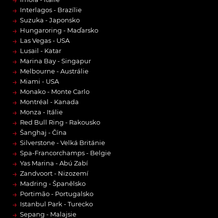
→
Interlagos - Brazílie
→
Suzuka - Japonsko
→
Hungaroring - Maďarsko
→
Las Vegas - USA
→
Lusail - Katar
→
Marina Bay - Singapur
→
Melbourne - Austrálie
→
Miami - USA
→
Monako - Monte Carlo
→
Montréal - Kanada
→
Monza - Itálie
→
Red Bull Ring - Rakousko
→
Šanghaj - Čína
→
Silverstone - Velká Británie
→
Spa-Francorchamps - Belgie
→
Yas Marina - Abú Zabí
→
Zandvoort - Nizozemí
→
Madring - Španělsko
→
Portimão - Portugalsko
→
Istanbul Park - Turecko
→
Sepang - Malajsie