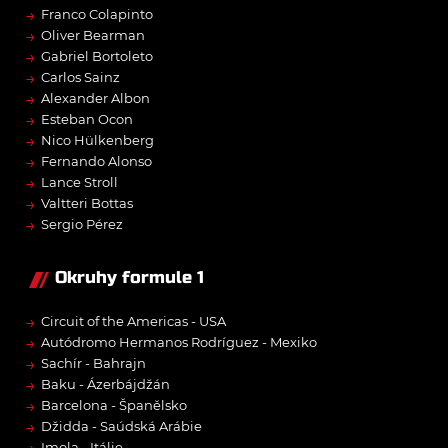
→
Franco Colapinto
→
Oliver Bearman
→
Gabriel Bortoleto
→
Carlos Sainz
→
Alexander Albon
→
Esteban Ocon
→
Nico Hülkenberg
→
Fernando Alonso
→
Lance Stroll
→
Valtteri Bottas
→
Sergio Pérez
Okruhy formule 1
→
Circuit of the Americas - USA
→
Autódromo Hermanos Rodríguez - Mexiko
→
Sachír - Bahrajn
→
Baku - Ázerbájdžán
→
Barcelona - Španělsko
→
Džidda - Saúdská Arábie
→
Imola - Itálie