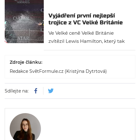
Vyjádření první nejlepší
trojice z VC Velké Británie
Ve Velké ceně Velké Británie
zvítězil Lewis Hamilton, který tak
pokořil rekord nejvíce vítězství na
jedné trati a nejvíce vítězství ve
Zdroje článku:
formuli 1. Na druhém místě se
Redakce SvětFormule.cz (Kristýna Dytrtová)
umístil Max Verstappen a na třetím
Lando Norris. Jak se jezdci po
závodě vyjádřili?
Sdílejte na: