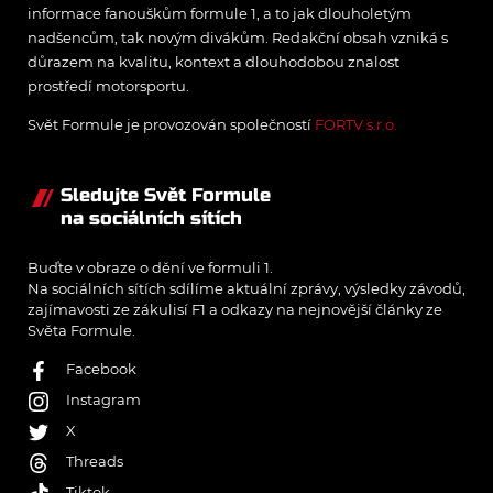
informace fanouškům formule 1, a to jak dlouholetým
nadšencům, tak novým divákům. Redakční obsah vzniká s
důrazem na kvalitu, kontext a dlouhodobou znalost
prostředí motorsportu.
Svět Formule je provozován společností
FORTV s.r.o.
Sledujte Svět Formule
na sociálních sítích
Buďte v obraze o dění ve formuli 1.
Na sociálních sítích sdílíme aktuální zprávy, výsledky závodů,
zajímavosti ze zákulisí F1 a odkazy na nejnovější články ze
Světa Formule.
Facebook
Instagram
X
Threads
Tiktok