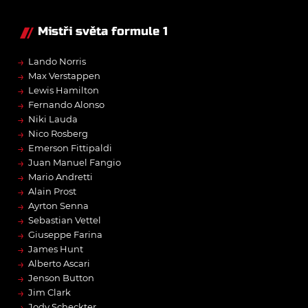
Mistři světa formule 1
→
Lando Norris
→
Max Verstappen
→
Lewis Hamilton
→
Fernando Alonso
→
Niki Lauda
→
Nico Rosberg
→
Emerson Fittipaldi
→
Juan Manuel Fangio
→
Mario Andretti
→
Alain Prost
→
Ayrton Senna
→
Sebastian Vettel
→
Giuseppe Farina
→
James Hunt
→
Alberto Ascari
→
Jenson Button
→
Jim Clark
→
Jody Scheckter