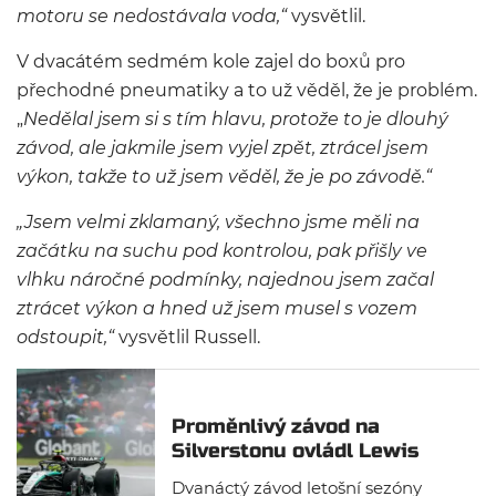
motoru se nedostávala voda,“
vysvětlil.
V dvacátém sedmém kole zajel do boxů pro
přechodné pneumatiky a to už věděl, že je problém.
„
Nedělal jsem si s tím hlavu, protože to je dlouhý
závod, ale jakmile jsem vyjel zpět, ztrácel jsem
výkon, takže to už jsem věděl, že je po závodě.“
„Jsem velmi zklamaný, všechno jsme měli na
začátku na suchu pod kontrolou, pak přišly ve
vlhku náročné podmínky, najednou jsem začal
ztrácet výkon a hned už jsem musel s vozem
odstoupit,“
vysvětlil Russell.
Proměnlivý závod na
Silverstonu ovládl Lewis
Hamilton
Dvanáctý závod letošní sezóny