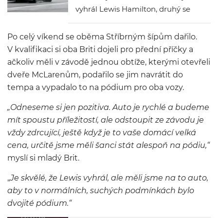
vyhrál Lewis Hamilton, druhý se
umístil Max Verstappen a na třetím
místě skončil Lando Norris.
Po celý víkend se oběma Stříbrným šípům dařilo.
Královna motorsportu na
V kvalifikaci si oba Briti dojeli pro přední příčky a
Silverstonu nezklamala a
ačkoliv měli v závodě jednou obtíže, kterými otevřeli
předvedla dokonalou show, kdy vše
dveře McLarenům, podařilo se jim navrátit do
záviselo na správném
tempa a vypadalo to na pódium pro oba vozy.
strategickém rozhodnutí ohledně
„Odneseme si jen pozitiva. Auto je rychlé a budeme
zastávek v boxech.
mít spoustu příležitostí, ale odstoupit ze závodu je
vždy zdrcující, ještě když je to vaše domácí velká
cena, určitě jsme měli šanci stát alespoň na pódiu,“
myslí si mladý Brit.
„
Je skvělé, že Lewis vyhrál, ale měli jsme na to auto,
aby to v normálních, suchých podmínkách bylo
dvojité pódium.“