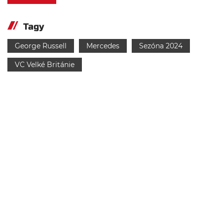
Tagy
George Russell
Mercedes
Sezóna 2024
VC Velké Británie