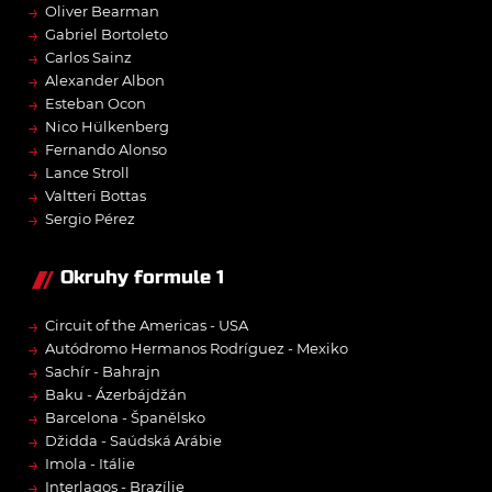
→
Oliver Bearman
→
Gabriel Bortoleto
→
Carlos Sainz
→
Alexander Albon
→
Esteban Ocon
→
Nico Hülkenberg
→
Fernando Alonso
→
Lance Stroll
→
Valtteri Bottas
→
Sergio Pérez
Okruhy formule 1
→
Circuit of the Americas - USA
→
Autódromo Hermanos Rodríguez - Mexiko
→
Sachír - Bahrajn
→
Baku - Ázerbájdžán
→
Barcelona - Španělsko
→
Džidda - Saúdská Arábie
→
Imola - Itálie
→
Interlagos - Brazílie