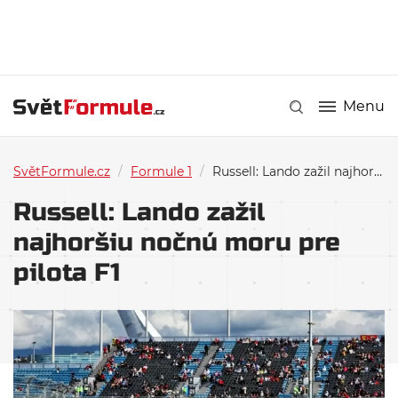
Menu
SvětFormule.cz
/
Formule 1
/
Russell: Lando zažil najhoršiu nočnú moru pre pilota F1
Russell: Lando zažil
najhoršiu nočnú moru pre
pilota F1