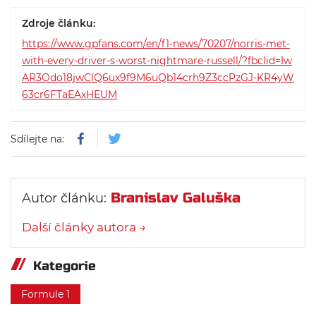
Zdroje článku:
https://www.gpfans.com/en/f1-news/70207/norris-met-
with-every-driver-s-worst-nightmare-russell/?fbclid=Iw
AR3Odo18jwClQ6ux9f9M6uQb14crh9Z3ccPzGJ-KR4yW
63cr6FTaEAxHEUM
Sdílejte na:
Branislav Galuška
Autor článku:
Další články autora →
Kategorie
Formule 1