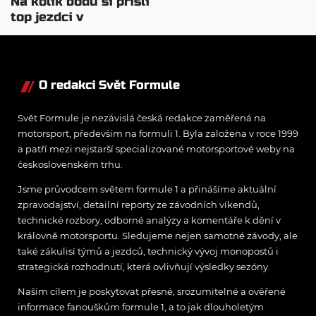
Na kolik bodů si přišli
top jezdci v
posledních 4
závodech?
O redakci Svět Formule
Svět Formule je nezávislá česká redakce zaměřená na
motorsport, především na formuli 1. Byla založena v roce 1999
a patří mezi nejstarší specializované motorsportové weby na
československém trhu.
Jsme průvodcem světem formule 1 a přinášíme aktuální
zpravodajství, detailní reporty ze závodních víkendů,
technické rozbory, odborné analýzy a komentáře k dění v
královně motorsportu. Sledujeme nejen samotné závody, ale
také zákulisí týmů a jezdců, technický vývoj monopostů i
strategická rozhodnutí, která ovlivňují výsledky sezóny.
Naším cílem je poskytovat přesné, srozumitelné a ověřené
informace fanouškům formule 1, a to jak dlouholetým