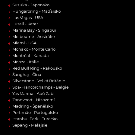
→
Suzuka - Japonsko
→
Hungaroring - Maďarsko
→
Las Vegas - USA
→
Lusail - Katar
→
Marina Bay - Singapur
→
Melbourne - Austrálie
→
Miami - USA
→
Monako - Monte Carlo
→
Montréal - Kanada
→
Monza - Itálie
→
Red Bull Ring - Rakousko
→
Šanghaj - Čína
→
Silverstone - Velká Británie
→
Spa-Francorchamps - Belgie
→
Yas Marina - Abú Zabí
→
Zandvoort - Nizozemí
→
Madring - Španělsko
→
Portimão - Portugalsko
→
Istanbul Park - Turecko
→
Sepang - Malajsie