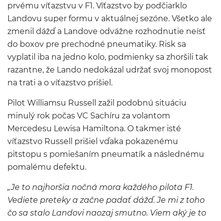
prvému víťazstvu v F1. Víťazstvo by podčiarklo
Landovu super formu v aktuálnej sezóne. Všetko ale
zmenil dážď a Landove odvážne rozhodnutie neísť
do boxov pre prechodné pneumatiky. Risk sa
vyplatil iba na jedno kolo, podmienky sa zhoršili tak
razantne, že Lando nedokázal udržať svoj monopost
na trati a o víťazstvo prišiel.
Pilot Williamsu Russell zažil podobnú situáciu
minulý rok počas VC Sachíru za volantom
Mercedesu Lewisa Hamiltona. O takmer isté
víťazstvo Russell prišiel vďaka pokazenému
pitstopu s pomiešaním pneumatík a následnému
pomalému defektu.
„Je to najhoršia nočná mora každého pilota F1.
Vediete preteky a začne padať dážď. Je mi z toho
čo sa stalo Landovi naozaj smutno. Viem aký je to