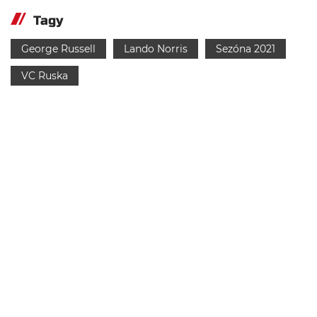
Tagy
George Russell
Lando Norris
Sezóna 2021
VC Ruska