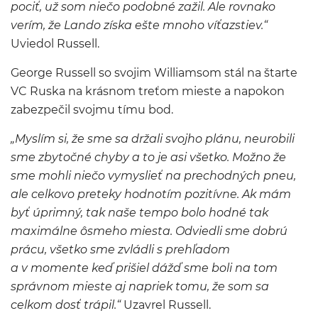
pociť, už som niečo podobné zažil. Ale rovnako
verím, že Lando získa ešte mnoho víťazstiev.“
Uviedol Russell.
George Russell so svojim Williamsom stál na štarte
VC Ruska na krásnom treťom mieste a napokon
zabezpečil svojmu tímu bod.
„Myslím si, že sme sa držali svojho plánu, neurobili
sme zbytočné chyby a to je asi všetko. Možno že
sme mohli niečo vymyslieť na prechodných pneu,
ale celkovo preteky hodnotím pozitívne. Ak mám
byť úprimný, tak naše tempo bolo hodné tak
maximálne ôsmeho miesta. Odviedli sme dobrú
prácu, všetko sme zvládli s prehľadom
a v momente keď prišiel dážď sme boli na tom
správnom mieste aj napriek tomu, že som sa
celkom dosť trápil.“
Uzavrel Russell.