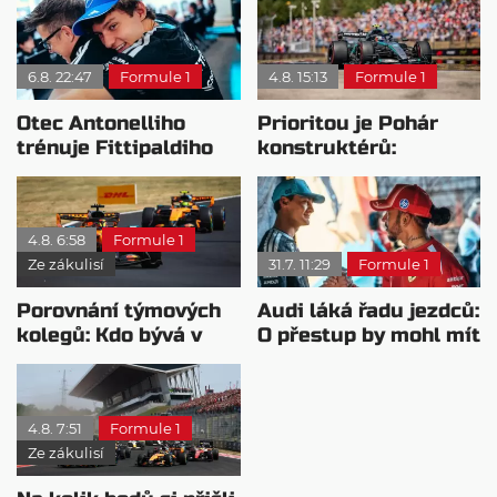
6.8. 22:47
Formule 1
4.8. 15:13
Formule 1
Otec Antonelliho
Prioritou je Pohár
trénuje Fittipaldiho
konstruktérů:
syna: Brazilec
Mercedesu je jedno,
vychvaluje lídra
kdo zvítězí
4.8. 6:58
Formule 1
Ze zákulisí
31.7. 11:29
Formule 1
Porovnání týmových
Audi láká řadu jezdců:
kolegů: Kdo bývá v
O přestup by mohl mít
sobotu nejrychlejší?
zájem i Russell
4.8. 7:51
Formule 1
Ze zákulisí