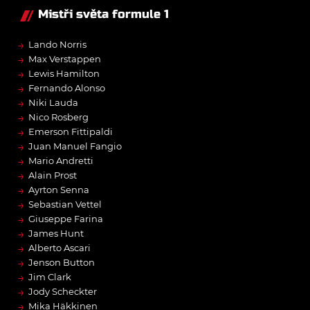
Mistři světa formule 1
→
Lando Norris
→
Max Verstappen
→
Lewis Hamilton
→
Fernando Alonso
→
Niki Lauda
→
Nico Rosberg
→
Emerson Fittipaldi
→
Juan Manuel Fangio
→
Mario Andretti
→
Alain Prost
→
Ayrton Senna
→
Sebastian Vettel
→
Giuseppe Farina
→
James Hunt
→
Alberto Ascari
→
Jenson Button
→
Jim Clark
→
Jody Scheckter
→
Mika Häkkinen