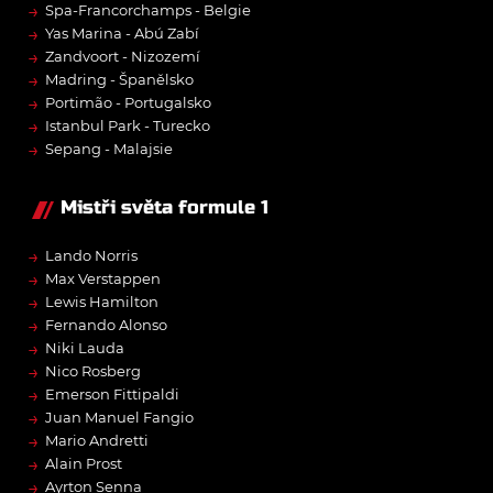
→
Spa-Francorchamps - Belgie
→
Yas Marina - Abú Zabí
→
Zandvoort - Nizozemí
→
Madring - Španělsko
→
Portimão - Portugalsko
→
Istanbul Park - Turecko
→
Sepang - Malajsie
Mistři světa formule 1
→
Lando Norris
→
Max Verstappen
→
Lewis Hamilton
→
Fernando Alonso
→
Niki Lauda
→
Nico Rosberg
→
Emerson Fittipaldi
→
Juan Manuel Fangio
→
Mario Andretti
→
Alain Prost
→
Ayrton Senna