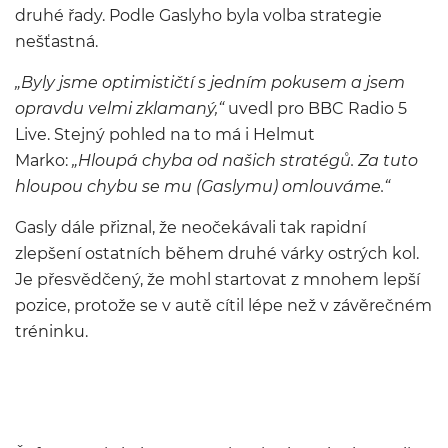
druhé řady. Podle Gaslyho byla volba strategie
nešťastná.
„Byly jsme optimističtí s jedním pokusem a jsem
opravdu velmi zklamaný,“
uvedl pro BBC Radio 5
Live. Stejný pohled na to má i Helmut
Marko:
„Hloupá chyba od našich stratégů. Za tuto
hloupou chybu se mu (Gaslymu) omlouváme.“
Gasly dále přiznal, že neočekávali tak rapidní
zlepšení ostatních během druhé várky ostrých kol.
Je přesvědčený, že mohl startovat z mnohem lepší
pozice, protože se v autě cítil lépe než v závěrečném
tréninku.