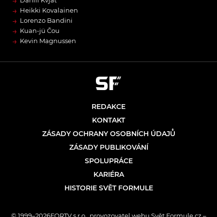
→
Daniil Kvjat
→
Heikki Kovalainen
→
Lorenzo Bandini
→
Kuan-jü Čou
→
Kevin Magnussen
REDAKCE
KONTAKT
ZÁSADY OCHRANY OSOBNÍCH ÚDAJŮ
ZÁSADY PUBLIKOVÁNÍ
SPOLUPRÁCE
KARIÉRA
HISTORIE SVĚT FORMULE
© 1999–2026FORTV s.r.o., provozovatel webu Svět Formule.cz –