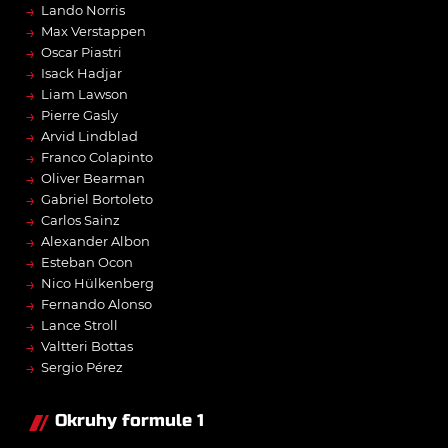
→
Lando Norris
→
Max Verstappen
→
Oscar Piastri
→
Isack Hadjar
→
Liam Lawson
→
Pierre Gasly
→
Arvid Lindblad
→
Franco Colapinto
→
Oliver Bearman
→
Gabriel Bortoleto
→
Carlos Sainz
→
Alexander Albon
→
Esteban Ocon
→
Nico Hülkenberg
→
Fernando Alonso
→
Lance Stroll
→
Valtteri Bottas
→
Sergio Pérez
Okruhy formule 1