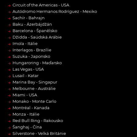
→
Circuit of the Americas - USA
→
Autódromo Hermanos Rodríguez - Mexiko
→
Sachír - Bahrajn
→
Baku - Ázerbájdžán
→
Barcelona - Španělsko
→
Džidda - Saúdská Arábie
→
Imola - Itálie
→
Interlagos - Brazílie
→
Suzuka - Japonsko
→
Hungaroring - Maďarsko
→
Las Vegas - USA
→
Lusail - Katar
→
Marina Bay - Singapur
→
Melbourne - Austrálie
→
Miami - USA
→
Monako - Monte Carlo
→
Montréal - Kanada
→
Monza - Itálie
→
Red Bull Ring - Rakousko
→
Šanghaj - Čína
→
Silverstone - Velká Británie