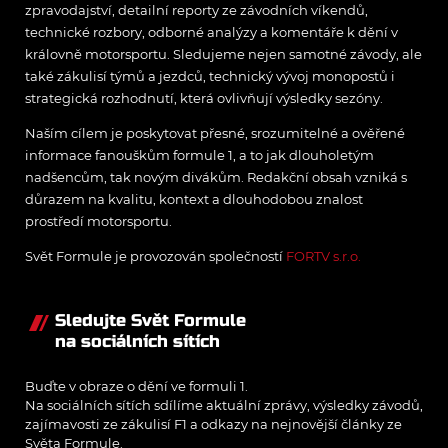
zpravodajství, detailní reporty ze závodních víkendů,
technické rozbory, odborné analýzy a komentáře k dění v
královně motorsportu. Sledujeme nejen samotné závody, ale
také zákulisí týmů a jezdců, technický vývoj monopostů i
strategická rozhodnutí, která ovlivňují výsledky sezóny.
Naším cílem je poskytovat přesné, srozumitelné a ověřené
informace fanouškům formule 1, a to jak dlouholetým
nadšencům, tak novým divákům. Redakční obsah vzniká s
důrazem na kvalitu, kontext a dlouhodobou znalost
prostředí motorsportu.
Svět Formule je provozován společností
FORTV s.r.o.
Sledujte Svět Formule
na sociálních sítích
Buďte v obraze o dění ve formuli 1.
Na sociálních sítích sdílíme aktuální zprávy, výsledky závodů,
zajímavosti ze zákulisí F1 a odkazy na nejnovější články ze
Světa Formule.