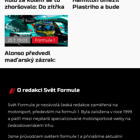
Kolo za kolem se to
Hamilton omezil
zhoršovalo: Do zítřka
Piastriho a bude
chce zjistit příčinu
startovat vedle
Verstappena
25.7. 19:03
Formule 1
Alonso předvedl
maďarský zázrak:
Dostal svůj traktor do
Q2
O redakci Svět Formule
Svět Formule je nezávislá česká redakce zaměřená na
motorsport, především na formuli 1. Byla založena v roce 1999
a patří mezi nejstarší specializované motorsportové weby na
československém trhu.
Jsme průvodcem světem formule 1 a přinášíme aktuální