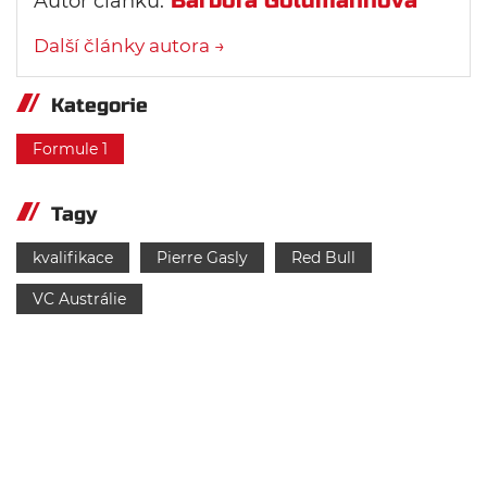
Barbora Goldmannová
Autor článku:
Další články autora →
Kategorie
Formule 1
Tagy
kvalifikace
Pierre Gasly
Red Bull
VC Austrálie