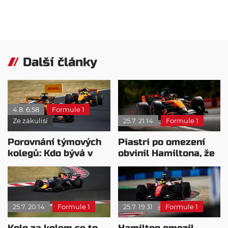
Další články
4.8. 6:58
Formule 1
Ze zákulisí
25.7. 21:14
Formule 1
Porovnání týmových
Piastri po omezení
kolegů: Kdo bývá v
obvinil Hamiltona, že
sobotu nejrychlejší?
nesleduje zpětná
zrcátka
25.7. 20:14
Formule 1
25.7. 19:31
Formule 1