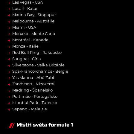
→
Las Vegas - USA
→
Lusail - Katar
→
Marina Bay - Singapur
→
Melbourne - Austrálie
→
Miami - USA
→
Monako - Monte Carlo
→
Montréal - Kanada
→
Monza - Itálie
→
Red Bull Ring - Rakousko
→
Šanghaj - Čína
→
Silverstone - Velká Británie
→
Spa-Francorchamps - Belgie
→
Yas Marina - Abú Zabí
→
Zandvoort - Nizozemí
→
Madring - Španělsko
→
Portimão - Portugalsko
→
Istanbul Park - Turecko
→
Sepang - Malajsie
Mistři světa formule 1