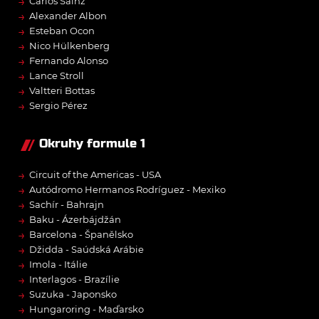
→
Carlos Sainz
→
Alexander Albon
→
Esteban Ocon
→
Nico Hülkenberg
→
Fernando Alonso
→
Lance Stroll
→
Valtteri Bottas
→
Sergio Pérez
Okruhy formule 1
→
Circuit of the Americas - USA
→
Autódromo Hermanos Rodríguez - Mexiko
→
Sachír - Bahrajn
→
Baku - Ázerbájdžán
→
Barcelona - Španělsko
→
Džidda - Saúdská Arábie
→
Imola - Itálie
→
Interlagos - Brazílie
→
Suzuka - Japonsko
→
Hungaroring - Maďarsko