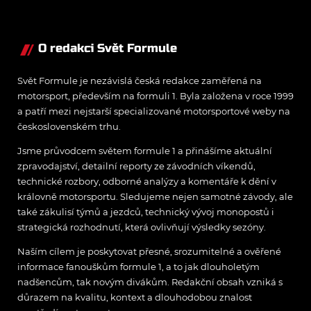
Ecclestone
O redakci Svět Formule
Svět Formule je nezávislá česká redakce zaměřená na
motorsport, především na formuli 1. Byla založena v roce 1999
a patří mezi nejstarší specializované motorsportové weby na
československém trhu.
Jsme průvodcem světem formule 1 a přinášíme aktuální
zpravodajství, detailní reporty ze závodních víkendů,
technické rozbory, odborné analýzy a komentáře k dění v
královně motorsportu. Sledujeme nejen samotné závody, ale
také zákulisí týmů a jezdců, technický vývoj monopostů i
strategická rozhodnutí, která ovlivňují výsledky sezóny.
Naším cílem je poskytovat přesné, srozumitelné a ověřené
informace fanouškům formule 1, a to jak dlouholetým
nadšencům, tak novým divákům. Redakční obsah vzniká s
důrazem na kvalitu, kontext a dlouhodobou znalost