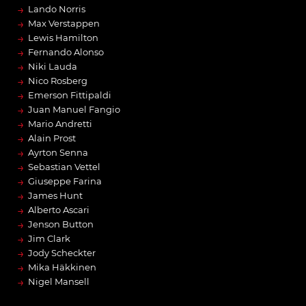
→
Lando Norris
→
Max Verstappen
→
Lewis Hamilton
→
Fernando Alonso
→
Niki Lauda
→
Nico Rosberg
→
Emerson Fittipaldi
→
Juan Manuel Fangio
→
Mario Andretti
→
Alain Prost
→
Ayrton Senna
→
Sebastian Vettel
→
Giuseppe Farina
→
James Hunt
→
Alberto Ascari
→
Jenson Button
→
Jim Clark
→
Jody Scheckter
→
Mika Häkkinen
→
Nigel Mansell