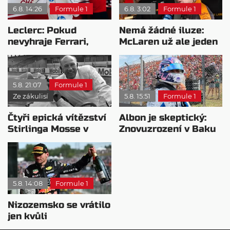
6.8. 14:26
Formule 1
6.8. 3:02
Formule 1
Leclerc: Pokud
Nemá žádné iluze:
nevyhraje Ferrari,
McLaren už ale jeden
přeji titul
návrat ze dna dokázal
Antonellimu
5.8. 21:07
Formule 1
Ze zákulisí
5.8. 15:51
Formule 1
Čtyři epická vítězství
Albon je skeptický:
Stirlinga Mosse v
Znovuzrození v Baku
motorsportu
nepovažuje za reálne
5.8. 14:08
Formule 1
Nizozemsko se vrátilo
jen kvůli
Verstappenovi, říká