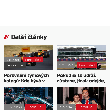
Další články
4.8. 6:58
Formule 1
Ze zákulisí
9.7. 18:57
Formule 1
Porovnání týmových
Pokud si to udrží,
kolegů: Kdo bývá v
zůstane, jinak odejde,
sobotu nejrychlejší?
vzkázal Alpine
Colapintovi
12.6. 20:58
Formule 1
31.5. 9:14
Formule 1