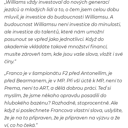
„Williams vždy investoval do nových generací
jezdců a mladých lidí a to, o čem jsem celou dobu
mluvil, je investice do budoucnosti Williamsu. A
budoucnost Williamsu není investice do minulosti,
ale investice do talentů, které nám umožní
posunout se vpřed jako jednotlivci. Když do
akademie vkládáte takové množství financí,
musíte zároveň tam, kde jsou vaše slova, vložit i své
činy.“
„Franco je v šampionátu F2 před Antonellim, je
před Bearmanem, je v MP. Při vší úctě k MP, není to
Prema, není to ART, a dělá dobrou práci. Teď si
myslím, že jsme někoho opravdu posadili do
hlubokého bazénu? Rozhodně, stoprocentně. Ale
když si poslechnete Francova vlastní slova, uslyšíte,
že je na to připraven, že je připraven na výzvu a že
ví, co ho čeká.“