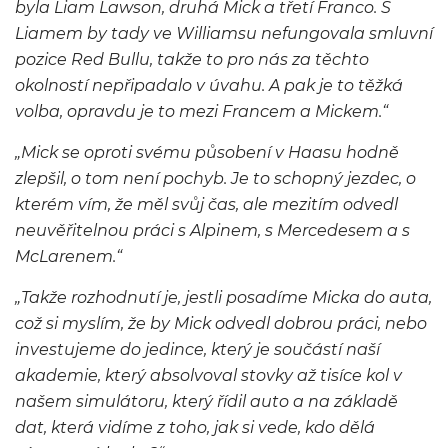
byla Liam Lawson, druhá Mick a třetí Franco. S
Liamem by tady ve Williamsu nefungovala smluvní
pozice Red Bullu, takže to pro nás za těchto
okolností nepřipadalo v úvahu. A pak je to těžká
volba, opravdu je to mezi Francem a Mickem.“
„Mick se oproti svému působení v Haasu hodně
zlepšil, o tom není pochyb. Je to schopný jezdec, o
kterém vím, že měl svůj čas, ale mezitím odvedl
neuvěřitelnou práci s Alpinem, s Mercedesem a s
McLarenem.“
„Takže rozhodnutí je, jestli posadíme Micka do auta,
což si myslím, že by Mick odvedl dobrou práci, nebo
investujeme do jedince, který je součástí naší
akademie, který absolvoval stovky až tisíce kol v
našem simulátoru, který řídil auto a na základě
dat, která vidíme z toho, jak si vede, kdo dělá