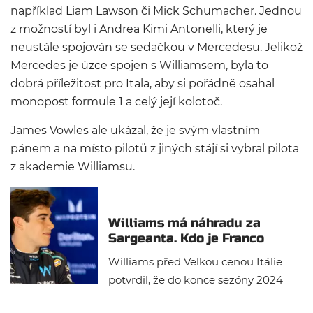
například Liam Lawson či Mick Schumacher. Jednou
z možností byl i Andrea Kimi Antonelli, který je
neustále spojován se sedačkou v Mercedesu. Jelikož
Mercedes je úzce spojen s Williamsem, byla to
dobrá příležitost pro Itala, aby si pořádně osahal
monopost formule 1 a celý její kolotoč.
James Vowles ale ukázal, že je svým vlastním
pánem a na místo pilotů z jiných stájí si vybral pilota
z akademie Williamsu.
Williams má náhradu za
Sargeanta. Kdo je Franco
Colapinto?
Williams před Velkou cenou Itálie
potvrdil, že do konce sezóny 2024
bude místo Logana Sargeanta