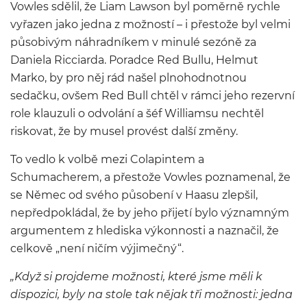
závodit rezervní jezdec Franco
Vowles sdělil, že Liam Lawson byl poměrně rychle
Colapinto. Kde se vzal
vyřazen jako jedna z možností – i přestože byl velmi
jednadvacetiletý pilot?
působivým náhradníkem v minulé sezóně za
Daniela Ricciarda. Poradce Red Bullu, Helmut
Marko, by pro něj rád našel plnohodnotnou
sedačku, ovšem Red Bull chtěl v rámci jeho rezervní
role klauzuli o odvolání a šéf Williamsu nechtěl
riskovat, že by musel provést další změny.
To vedlo k volbě mezi Colapintem a
Schumacherem, a přestože Vowles poznamenal, že
se Němec od svého působení v Haasu zlepšil,
nepředpokládal, že by jeho přijetí bylo významným
argumentem z hlediska výkonnosti a naznačil, že
celkově „není ničím výjimečný“.
„Když si projdeme možnosti, které jsme měli k
dispozici, byly na stole tak nějak tři možnosti: jedna