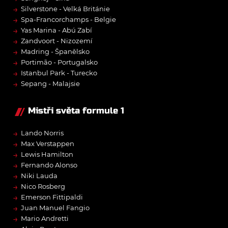
→
Silverstone - Velká Británie
→
Spa-Francorchamps - Belgie
→
Yas Marina - Abú Zabí
→
Zandvoort - Nizozemí
→
Madring - Španělsko
→
Portimão - Portugalsko
→
Istanbul Park - Turecko
→
Sepang - Malajsie
Mistři světa formule 1
→
Lando Norris
→
Max Verstappen
→
Lewis Hamilton
→
Fernando Alonso
→
Niki Lauda
→
Nico Rosberg
→
Emerson Fittipaldi
→
Juan Manuel Fangio
→
Mario Andretti