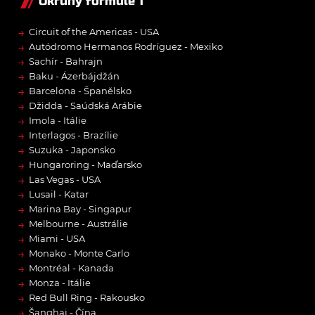
Okruhy formule 1
→
Circuit of the Americas - USA
→
Autódromo Hermanos Rodríguez - Mexiko
→
Sachír - Bahrajn
→
Baku - Ázerbájdžán
→
Barcelona - Španělsko
→
Džidda - Saúdská Arábie
→
Imola - Itálie
→
Interlagos - Brazílie
→
Suzuka - Japonsko
→
Hungaroring - Maďarsko
→
Las Vegas - USA
→
Lusail - Katar
→
Marina Bay - Singapur
→
Melbourne - Austrálie
→
Miami - USA
→
Monako - Monte Carlo
→
Montréal - Kanada
→
Monza - Itálie
→
Red Bull Ring - Rakousko
→
Šanghaj - Čína