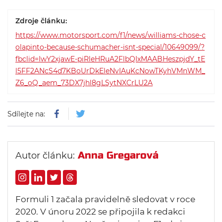
Zdroje článku:
https://www.motorsport.com/f1/news/williams-chose-c
olapinto-because-schumacher-isnt-special/10649099/?
fbclid=IwY2xjawE-piRleHRuA2FlbQIxMAABHeszpjdY_tE
l5FF2ANcS4d7KBoUrDkEleNvIAuKcNowTKyhVMnWM_
Z6_oQ_aem_73DX7jhl8gLSytNXCrLU2A
Sdílejte na:
Anna Gregarová
Autor článku:
Formuli 1 začala pravidelně sledovat v roce
2020. V únoru 2022 se připojila k redakci