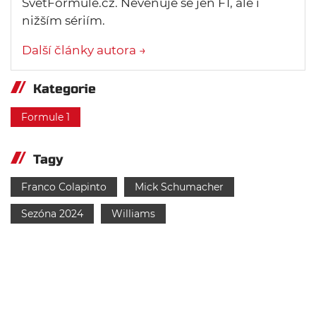
SvětFormule.cz. Nevěnuje se jen F1, ale i
nižším sériím.
Další články autora →
Kategorie
Formule 1
Tagy
Franco Colapinto
Mick Schumacher
Sezóna 2024
Williams