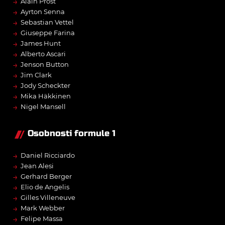
→
Alain Prost
→
Ayrton Senna
→
Sebastian Vettel
→
Giuseppe Farina
→
James Hunt
→
Alberto Ascari
→
Jenson Button
→
Jim Clark
→
Jody Scheckter
→
Mika Häkkinen
→
Nigel Mansell
Osobnosti formule 1
→
Daniel Ricciardo
→
Jean Alesi
→
Gerhard Berger
→
Elio de Angelis
→
Gilles Villeneuve
→
Mark Webber
→
Felipe Massa