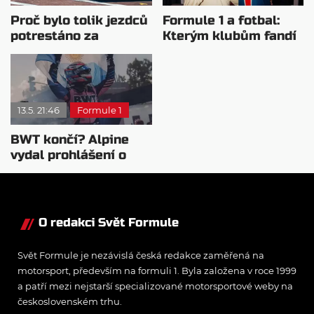
Proč bylo tolik jezdců
Formule 1 a fotbal:
potrestáno za
Kterým klubům fandí
rychlost v boxové
jednotliví jezdci?
uličce?
13.5. 21:46
Formule 1
BWT končí? Alpine
vydal prohlášení o
novém titulárním
sponzorovi
O redakci Svět Formule
Svět Formule je nezávislá česká redakce zaměřená na
motorsport, především na formuli 1. Byla založena v roce 1999
a patří mezi nejstarší specializované motorsportové weby na
československém trhu.