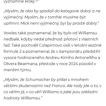
významné kroky?“
„Myslím, že oba by spadali do kategorie dobrý a ne
výjimečný. Myslím, že v tomhle musíme být
upřímní. Mick není výjimečný, byl by prostě dobrý.“
Vowles také poznamenal, že by bylo od Williamsu
nedbalé, kdyby nedal přednost pilotovi z vlastních
řad. Také pochválil Colapintovo úsilí v letošní sezóně
formule 2 a poznamenal, že v šampionátu předstihl
vysoce hodnoceného Andreu Kimiho Antonelliho a
Olivera Bearmana, přestože v roce 2024 působil v
menším týmu.
„Myslím, že Schumacher by přišel s mnohem
většími zkušenostmi než Franco. Ale tady jde o to, v
co věřím já, v co věří Williams a jaké jsou základní
hodnoty Williamsu.“